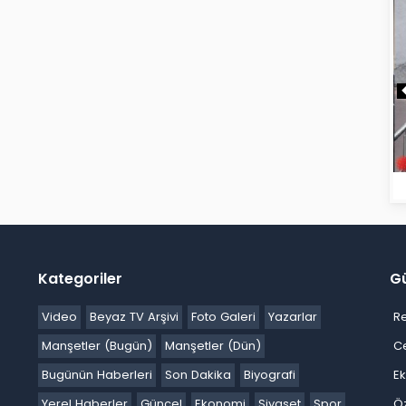
Kategoriler
G
Video
Beyaz TV Arşivi
Foto Galeri
Yazarlar
R
Manşetler (Bugün)
Manşetler (Dün)
C
Bugünün Haberleri
Son Dakika
Biyografi
E
Yerel Haberler
Güncel
Ekonomi
Siyaset
Spor
Ö