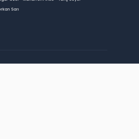
rkan Sarı
an
Bayburt
Bilecik
Bingöl
Bitlis
Bolu
Burdur
ep
Giresun
Gümüşhane
Hakkari
Hatay
Iğdır
Kırşehir
Kocaeli
Konya
Kütahya
Malatya
inop
Şırnak
Sivas
Tekirdağ
Tokat
Trabzon