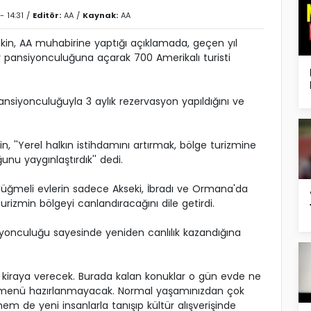
- 14:31 /
Editör:
AA
/
Kaynak:
AA
n, AA muhabirine yaptığı açıklamada, geçen yıl
v pansiyonculuğuna açarak 700 Amerikalı turisti
ansiyonculuğuyla 3 aylık rezervasyon yapıldığını ve
kin, ''Yerel halkın istihdamını artırmak, bölge turizmine
u yaygınlaştırdık'' dedi.
düğmeli evlerin sadece Akseki, İbradı ve Ormana'da
urizmin bölgeyi canlandıracağını dile getirdi.
yonculuğu sayesinde yeniden canlılık kazandığına
re kiraya verecek. Burada kalan konuklar o gün evde ne
 bir menü hazırlanmayacak. Normal yaşamınızdan çok
 de yeni insanlarla tanışıp kültür alışverişinde