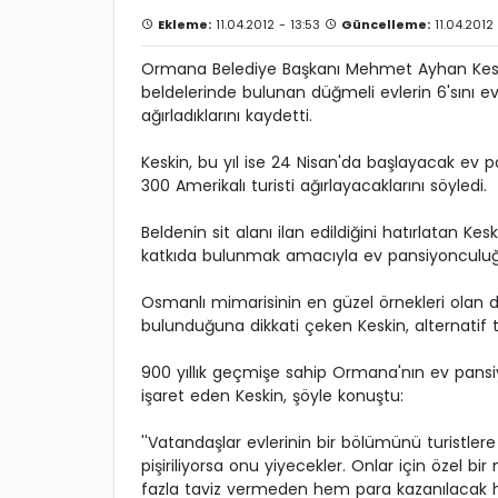
Ekleme:
11.04.2012 - 13:53
Güncelleme:
11.04.2012 
Ormana Belediye Başkanı Mehmet Ayhan Keski
beldelerinde bulunan düğmeli evlerin 6'sını e
ağırladıklarını kaydetti.
Keskin, bu yıl ise 24 Nisan'da başlayacak ev p
300 Amerikalı turisti ağırlayacaklarını söyledi.
Beldenin sit alanı ilan edildiğini hatırlatan Kes
katkıda bulunmak amacıyla ev pansiyonculuğun
Osmanlı mimarisinin en güzel örnekleri olan 
bulunduğuna dikkati çeken Keskin, alternatif t
900 yıllık geçmişe sahip Ormana'nın ev pansi
işaret eden Keskin, şöyle konuştu:
''Vatandaşlar evlerinin bir bölümünü turistle
pişiriliyorsa onu yiyecekler. Onlar için özel
fazla taviz vermeden hem para kazanılacak hem