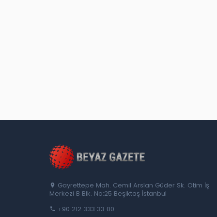
Gayrettepe Mah. Cemil Arslan Güder Sk. Otim İş
Merkezi B Blk. No:25 Beşiktaş İstanbul
+90 212 333 33 00