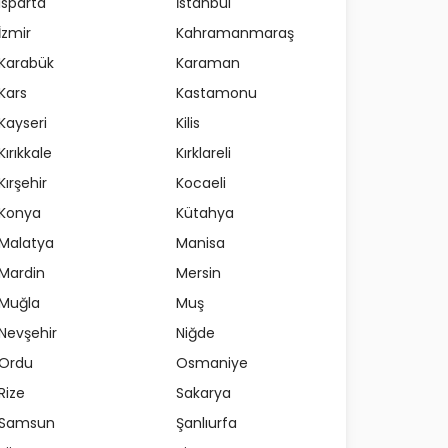
Isparta
İstanbul
İzmir
Kahramanmaraş
Karabük
Karaman
Kars
Kastamonu
Kayseri
Kilis
Kırıkkale
Kırklareli
Kırşehir
Kocaeli
Konya
Kütahya
Malatya
Manisa
Mardin
Mersin
Muğla
Muş
Nevşehir
Niğde
Ordu
Osmaniye
Rize
Sakarya
Samsun
Şanlıurfa