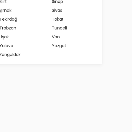
Siirt
Sinop
Şırnak
Sivas
Tekirdağ
Tokat
Trabzon
Tunceli
Uşak
Van
Yalova
Yozgat
Zonguldak