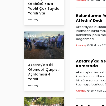
Otobüsü Kaza
Yaptı! Çok Sayıda
Yaralı Var
Bulundurma Ruh
Affedin' Dedi
Aksaray
Aksaray’da bulundu
islemden kurtulmak i
dökerken, polis me
22:09
begenmed
Aksaray
18 Mayıs 20
Aksaray'da Ne
Aksaray'da Iki
Kamerada
Otomobil Çarpisti
Aksaray’da insaat 
Açiklamasi 4
kovalamaca film sah
Yarali
bir süre sonra mot
kaçmaya basladi. 
Aksaray
Aksaray
20 Nisan 20
21:29