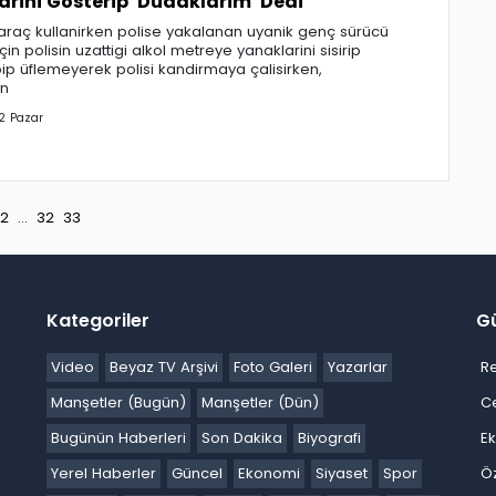
rini Gösterip 'Dudaklarim' Dedi
 araç kullanirken polise yakalanan uyanik genç sürücü
in polisin uzattigi alkol metreye yanaklarini sisirip
ip üflemeyerek polisi kandirmaya çalisirken,
en
2 Pazar
2
...
32
33
Kategoriler
G
Video
Beyaz TV Arşivi
Foto Galeri
Yazarlar
R
Manşetler (Bugün)
Manşetler (Dün)
C
Bugünün Haberleri
Son Dakika
Biyografi
E
Yerel Haberler
Güncel
Ekonomi
Siyaset
Spor
Ö