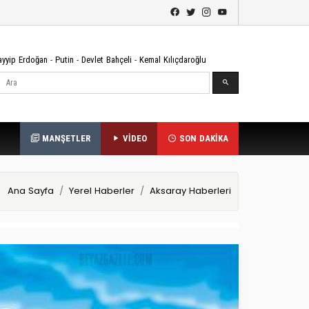
ayyip Erdoğan
-
Putin
-
Devlet Bahçeli
-
Kemal Kılıçdaroğlu
Ara
MANŞETLER
VİDEO
SON DAKİKA
Ana Sayfa
Yerel Haberler
Aksaray Haberleri