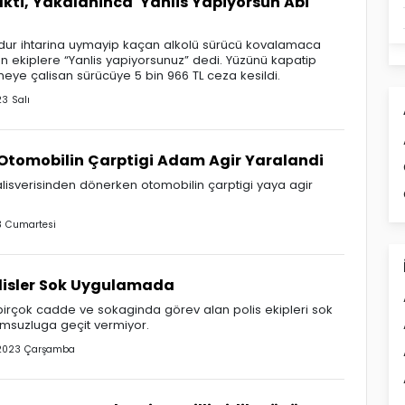
akti, Yakalaninca 'Yanlis Yapiyorsun Abi'
 dur ihtarina uymayip kaçan alkolü sürücü kovalamaca
n ekiplere “Yanlis yapiyorsunuz” dedi. Yüzünü kapatip
eye çalisan sürücüye 5 bin 966 TL ceza kesildi.
3 Salı
Otomobilin Çarptigi Adam Agir Yaralandi
lisverisinden dönerken otomobilin çarptigi yaya agir
 Cumartesi
lisler Sok Uygulamada
birçok cadde ve sokaginda görev alan polis ekipleri sok
umsuzluga geçit vermiyor.
 2023 Çarşamba