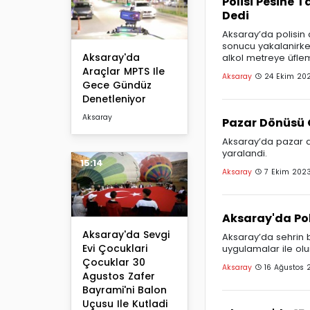
Polisi Pesine T
Dedi
Aksaray’da polisin
sonucu yakalanirke
Aksaray'da
alkol metreye üflem
Araçlar MPTS Ile
Aksaray
24 Ekim 202
Gece Gündüz
Denetleniyor
Aksaray
Pazar Dönüsü 
Aksaray’da pazar a
yaralandi.
15:14
Aksaray
7 Ekim 2023
Aksaray'da Po
Aksaray'da Sevgi
Aksaray’da sehrin 
Evi Çocuklari
uygulamalar ile ol
Çocuklar 30
Aksaray
16 Ağustos
Agustos Zafer
Bayrami'ni Balon
Uçusu Ile Kutladi