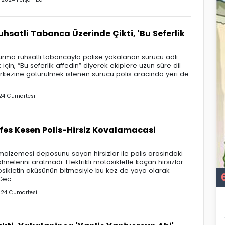
satli Tabanca Üzerinde Çikti, 'Bu Seferlik
rma ruhsatli tabancayla polise yakalanan sürücü adli
çin, “Bu seferlik affedin” diyerek ekiplere uzun süre dil
rkezine götürülmek istenen sürücü polis aracinda yeri de
24 Cumartesi
fes Kesen Polis-Hirsiz Kovalamacasi
malzemesi deposunu soyan hirsizlar ile polis arasindaki
nelerini aratmadi. Elektrikli motosikletle kaçan hirsizlar
osikletin aküsünün bitmesiyle bu kez de yaya olarak
Gec
24 Cumartesi