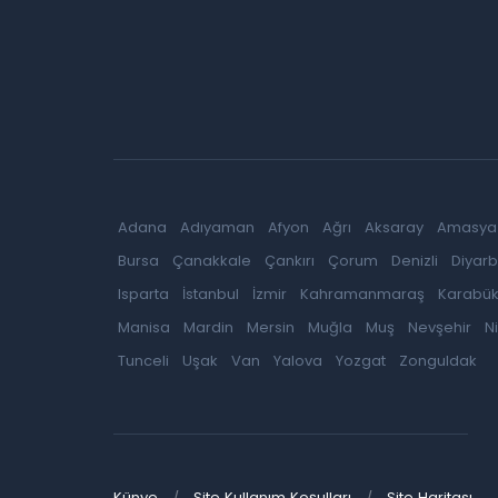
Adana
Adıyaman
Afyon
Ağrı
Aksaray
Amasya
Bursa
Çanakkale
Çankırı
Çorum
Denizli
Diyarb
Isparta
İstanbul
İzmir
Kahramanmaraş
Karabü
Manisa
Mardin
Mersin
Muğla
Muş
Nevşehir
N
Tunceli
Uşak
Van
Yalova
Yozgat
Zonguldak
Künye
Site Kullanım Koşulları
Site Haritası