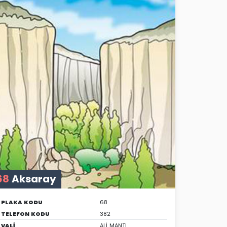
68
Aksaray
PLAKA KODU
68
TELEFON KODU
382
VALİ
ALİ MANTI