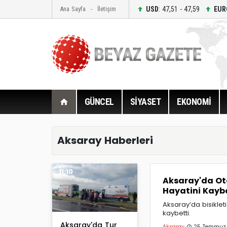
USD
: 47,51 - 47,59
EUR
Ana Sayfa
İletişim
GÜNCEL
SİYASET
EKONOMİ
Aksaray Haberleri
11:10
Aksaray'da Oto
Hayatini Kaybe
Aksaray’da bisiklet
kaybetti.
Aksaray'da Tur
Aksaray
25 Temmuz 