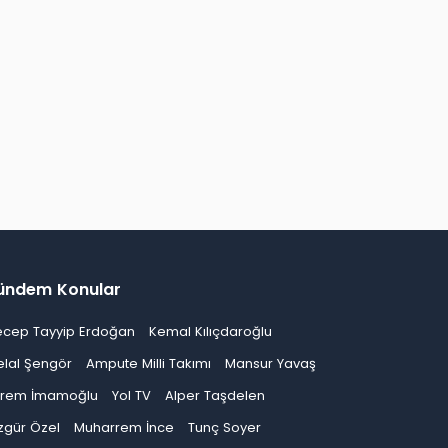
ündem Konular
ecep Tayyip Erdoğan
Kemal Kılıçdaroğlu
elal Şengör
Ampute Milli Takımı
Mansur Yavaş
krem İmamoğlu
Yol TV
Alper Taşdelen
zgür Özel
Muharrem İnce
Tunç Soyer