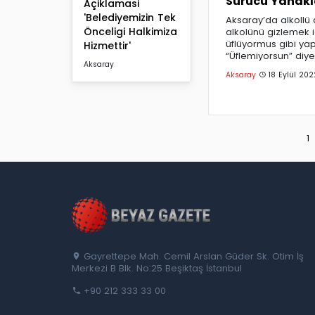
Sürücü Yanakla
Açiklamasi
'Belediyemizin Tek
Aksaray’da alkollü
Önceligi Halkimiza
alkolünü gizlemek iç
üflüyormus gibi yap
Hizmettir'
“Üflemiyorsun” diy
Aksaray
Aksaray
18 Eylül 202
1
Gayrettepe Mah. Cemil Arslan Güder Sk. Otim İş
Merkezi B Blk. No:25 Beşiktaş İstanbul
+90 212 333 33 00