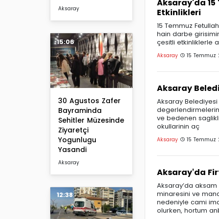
Aksaray'da 15 
Aksaray
Etkinlikleri
15 Temmuz Fetullah
hain darbe girisimi
15:06
çesitli etkinliklerle a
Aksaray
15 Temmuz 
Aksaray Beledi
30 Agustos Zafer
Aksaray Belediyesi 
degerlendirmelerini
Bayraminda
ve bedenen saglikli
Sehitler Müzesinde
okullarinin aç
Ziyaretçi
Yogunlugu
Aksaray
15 Temmuz 
Yasandi
Aksaray
Aksaray'da Firt
Aksaray’da aksam sa
minaresini ve mandir
12:38
nedeniyle cami ima
olurken, hortum a