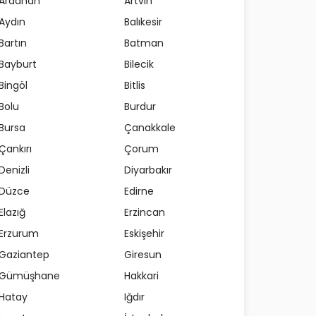
Ardahan
Artvin
Aydın
Balıkesir
Bartın
Batman
Bayburt
Bilecik
Bingöl
Bitlis
Bolu
Burdur
Bursa
Çanakkale
Çankırı
Çorum
Denizli
Diyarbakır
Düzce
Edirne
Elazığ
Erzincan
Erzurum
Eskişehir
Gaziantep
Giresun
Gümüşhane
Hakkari
Hatay
Iğdır