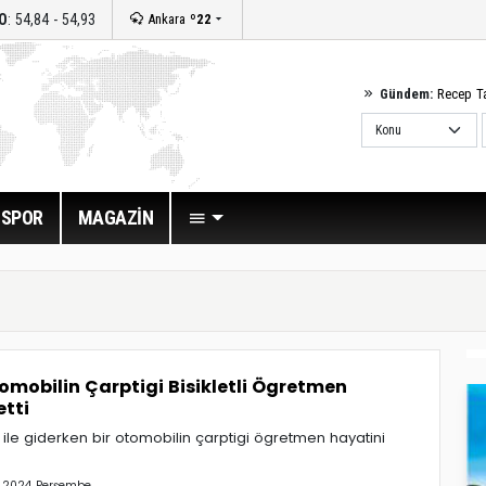
O
: 54,84 - 54,93
Ankara
º22
Gündem:
Recep T
SPOR
MAGAZİN
mobilin Çarptigi Bisikletli Ögretmen
tti
i ile giderken bir otomobilin çarptigi ögretmen hayatini
2024 Perşembe