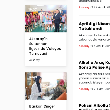
dolandiricilik s
Aksaray
22 Aralık 2
16:37
Ayrildigi Nisa
Tutuklandi
Aksaray’da bir yaki
Aksaray'in
tabancayla vurarak ö
Sultanhani
Aksaray
4 Aralık 202
Ilçesinde Voleybol
Turnuvasi
Aksaray
Alkollü Araç K
Sonra Polise A
Aksaray’da ters ser
16:34
yapan sürücü bir s
yapmak isteyen pol
Aksaray
21 Ekim 20
Polisin Alkollü
Baskan Dinçer