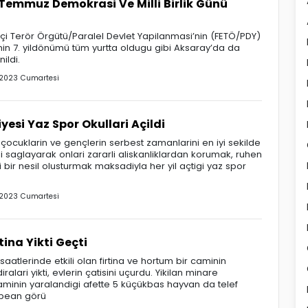
Temmuz Demokrasi Ve Milli Birlik Günü
çi Terör Örgütü/Paralel Devlet Yapilanmasi’nin (FETÖ/PDY)
nin 7. yildönümü tüm yurtta oldugu gibi Aksaray’da da
nildi.
2023 Cumartesi
yesi Yaz Spor Okullari Açildi
çocuklarin ve gençlerin serbest zamanlarini en iyi sekilde
 saglayarak onlari zararli aliskanliklardan korumak, ruhen
 bir nesil olusturmak maksadiyla her yil açtigi yaz spor
2023 Cumartesi
ina Yikti Geçti
atlerinde etkili olan firtina ve hortum bir caminin
alari yikti, evlerin çatisini uçurdu. Yikilan minare
minin yaralandigi afette 5 küçükbas hayvan da telef
nbean görü