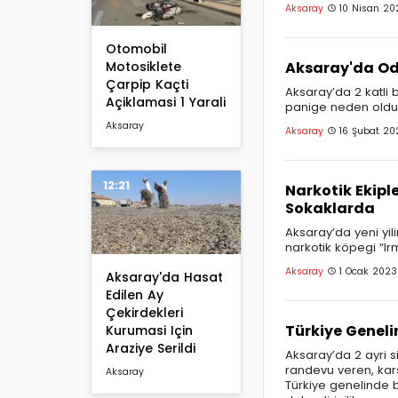
Aksaray
10 Nisan 202
Otomobil
Aksaray'da Od
Motosiklete
Çarpip Kaçti
Aksaray’da 2 katli
Açiklamasi 1 Yarali
panige neden oldu
Aksaray
Aksaray
16 Şubat 20
12:21
Narkotik Ekiple
Sokaklarda
Aksaray’da yeni yili
narkotik köpegi “I
Aksaray
1 Ocak 2023
Aksaray'da Hasat
Edilen Ay
Çekirdekleri
Türkiye Geneli
Kurumasi Için
Araziye Serildi
Aksaray’da 2 ayri s
randevu veren, kars
Aksaray
Türkiye genelinde bi