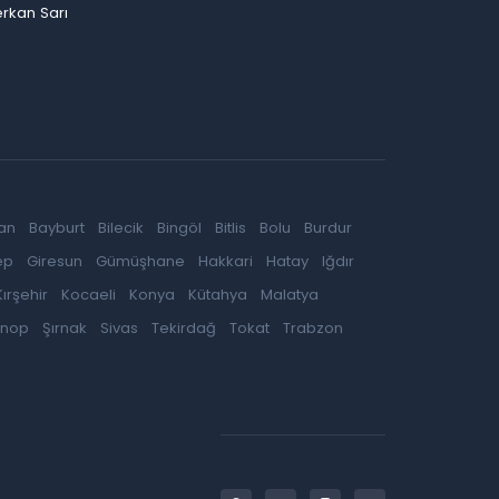
rkan Sarı
an
Bayburt
Bilecik
Bingöl
Bitlis
Bolu
Burdur
ep
Giresun
Gümüşhane
Hakkari
Hatay
Iğdır
Kırşehir
Kocaeli
Konya
Kütahya
Malatya
inop
Şırnak
Sivas
Tekirdağ
Tokat
Trabzon