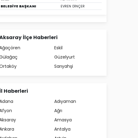
BELEDİYE BAŞKANI
EVREN DİNÇER
Aksaray İlçe Haberleri
Ağaçören
Eskil
Gülağaç
Güzelyurt
Ortaköy
Sarıyahşi
İl Haberleri
Adana
Adıyaman
Afyon
Ağrı
Aksaray
Amasya
Ankara
Antalya