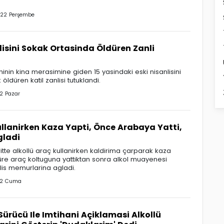
022 Perşembe
nlisini Sokak Ortasinda Öldüren Zanli
ninin kina merasimine giden 15 yasindaki eski nisanlisini
ldüren katil zanlisi tutuklandi.
2 Pazar
ullanirken Kaza Yapti, Önce Arabaya Yatti,
gladi
itte alkollü araç kullanirken kaldirima çarparak kaza
üre araç koltuguna yattiktan sonra alkol muayenesi
is memurlarina agladi.
22 Cuma
 Sürücü Ile Imtihani Açiklamasi Alkollü