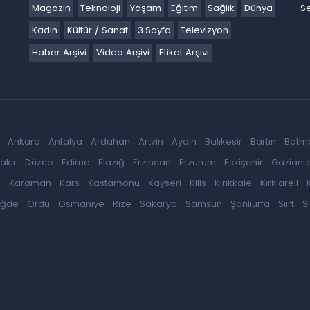
Magazin
Teknoloji
Yaşam
Eğitim
Sağlık
Dünya
Se
Kadın
Kültür / Sanat
3.Sayfa
Televizyon
Haber Arşivi
Video Arşivi
Etiket Arşivi
Ankara
Antalya
Ardahan
Artvin
Aydın
Balıkesir
Bartın
Batm
akır
Düzce
Edirne
Elazığ
Erzincan
Erzurum
Eskişehir
Gaziant
k
Karaman
Kars
Kastamonu
Kayseri
Kilis
Kırıkkale
Kırklareli
iğde
Ordu
Osmaniye
Rize
Sakarya
Samsun
Şanlıurfa
Siirt
S