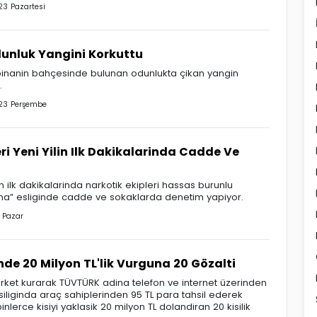
3 Pazartesi
unluk Yangini Korkuttu
 binanin bahçesinde bulunan odunlukta çikan yangin
.
23 Perşembe
ri Yeni Yilin Ilk Dakikalarinda Cadde Ve
n ilk dakikalarinda narkotik ekipleri hassas burunlu
rma” esliginde cadde ve sokaklarda denetim yapiyor.
 Pazar
nde 20 Milyon TL'lik Vurguna 20 Gözalti
irket kurarak TÜVTÜRK adina telefon ve internet üzerinden
iliginda araç sahiplerinden 95 TL para tahsil ederek
nlerce kisiyi yaklasik 20 milyon TL dolandiran 20 kisilik