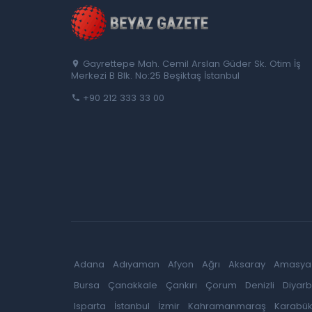
Gayrettepe Mah. Cemil Arslan Güder Sk. Otim İş
Merkezi B Blk. No:25 Beşiktaş İstanbul
+90 212 333 33 00
Adana
Adıyaman
Afyon
Ağrı
Aksaray
Amasya
Bursa
Çanakkale
Çankırı
Çorum
Denizli
Diyarb
Isparta
İstanbul
İzmir
Kahramanmaraş
Karabü