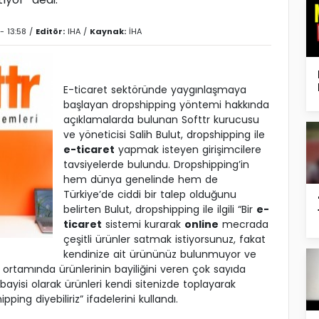
- 13:58 /
Editör:
IHA
/
Kaynak:
İHA
E-ticaret sektöründe yaygınlaşmaya
başlayan dropshipping yöntemi hakkında
açıklamalarda bulunan Softtr kurucusu
ve yöneticisi Salih Bulut, dropshipping ile
e-ticaret
yapmak isteyen girişimcilere
tavsiyelerde bulundu. Dropshipping’in
hem dünya genelinde hem de
Türkiye’de ciddi bir talep olduğunu
belirten Bulut, dropshipping ile ilgili “Bir
e-
ticaret
sistemi kurarak
online
mecrada
çeşitli ürünler satmak istiyorsunuz, fakat
kendinize ait ürününüz bulunmuyor ve
t ortamında ürünlerinin bayiliğini veren çok sayıda
bayisi olarak ürünleri kendi sitenizde toplayarak
ing diyebiliriz” ifadelerini kullandı.