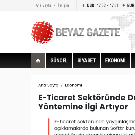
USD
: 47,52 - 47,61
EUR
Ana Sayfa
İletişim
GÜNCEL
SİYASET
EKONOMİ
Ana Sayfa
Ekonomi
E-Ticaret Sektöründe D
Yöntemine İlgi Artıyor
E-ticaret sektöründe yaygınlaşm
açıklamalarda bulunan Softtr kuruc
olmadığı için dropshippinge ilgi art