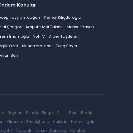
ündem Konular
ecep Tayyip Erdoğan
Kemal Kılıçdaroğlu
elal Şengör
Ampute Milli Takımı
Mansur Yavaş
krem İmamoğlu
Yol TV
Alper Taşdelen
zgür Özel
Muharrem İnce
Tunç Soyer
rkan Sarı
an
Bayburt
Bilecik
Bingöl
Bitlis
Bolu
Burdur
ep
Giresun
Gümüşhane
Hakkari
Hatay
Iğdır
Kırşehir
Kocaeli
Konya
Kütahya
Malatya