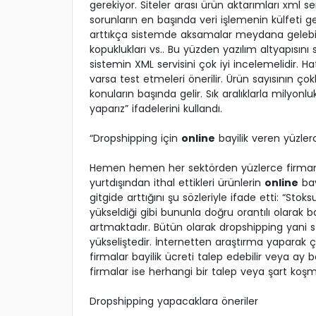
gerekiyor. Siteler arası ürün aktarımları xml se
sorunların en başında veri işlemenin külfeti g
arttıkça sistemde aksamalar meydana gelebilir
kopuklukları vs.. Bu yüzden yazılım altyapısını
sistemin XML servisini çok iyi incelemelidir. 
varsa test etmeleri önerilir. Ürün sayısının çok
konuların başında gelir. Sık aralıklarla milyonl
yaparız” ifadelerini kullandı.
“Dropshipping için
online
bayilik veren yüzler
Hemen hemen her sektörden yüzlerce firmanı
yurtdışından ithal ettikleri ürünlerin
online
bay
gitgide arttığını şu sözleriyle ifade etti: “Sto
yükseldiği gibi bununla doğru orantılı olarak b
artmaktadır. Bütün olarak dropshipping yani 
yükseliştedir. İnternetten araştırma yaparak 
firmalar bayilik ücreti talep edebilir veya ay b
firmalar ise herhangi bir talep veya şart koşm
Dropshipping yapacaklara öneriler