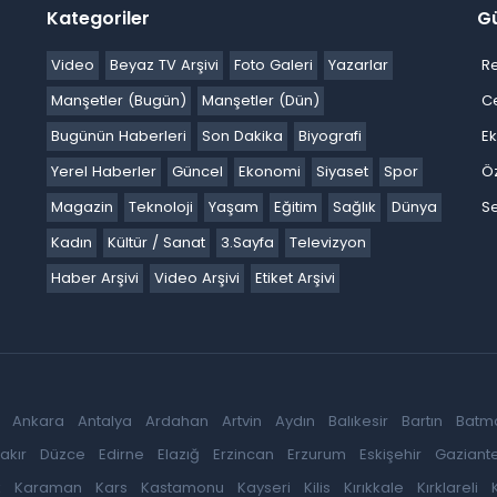
Kategoriler
G
Video
Beyaz TV Arşivi
Foto Galeri
Yazarlar
R
Manşetler (Bugün)
Manşetler (Dün)
C
Bugünün Haberleri
Son Dakika
Biyografi
E
Yerel Haberler
Güncel
Ekonomi
Siyaset
Spor
Ö
Magazin
Teknoloji
Yaşam
Eğitim
Sağlık
Dünya
Se
Kadın
Kültür / Sanat
3.Sayfa
Televizyon
Haber Arşivi
Video Arşivi
Etiket Arşivi
Ankara
Antalya
Ardahan
Artvin
Aydın
Balıkesir
Bartın
Batm
akır
Düzce
Edirne
Elazığ
Erzincan
Erzurum
Eskişehir
Gaziant
k
Karaman
Kars
Kastamonu
Kayseri
Kilis
Kırıkkale
Kırklareli