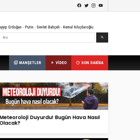
ayyip Erdoğan
-
Putin
-
Devlet Bahçeli
-
Kemal Kılıçdaroğlu
Ara
MANŞETLER
VİDEO
SON DAKİKA
Meteoroloji Duyurdu! Bugün Hava Nasıl
Olacak?