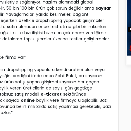
rvisleriyle sağlanıyor. Yazılım alanındaki global
elir. 50 bin 100 bin ürün çok sorun değildir ama
sayılar
. Yavaşlamalar, yarıda kesilmeler, bağlantı
 seçerken özellikle dropshipping yapacak girişimciler
Hatta satın almadan önce test etme gibi bir imkanları
luğu ile site hızı ilişkisi bizim en çok önem verdiğimiz
uk datalarda toplu işlemler üzerine testler geliştirmeler
ce firma var”
n dropshipping yapanlara kendi üretimi olan veya
iliğini verdiğini ifade eden Sahil Bulut, bu sayısının
ksuz ürün satışı yapan girişimci sayısının her geçen
ayilik veren üreticilerin de sayısı gün geçtikçe
stoksuz satış modeli
e-ticaret
sektöründe
çok sayıda
online
bayilik vere firmaya ulaşılabilir. Bazı
oyunca belirli miktarda satış yapılması gerekebilir, bazı
azlar.”