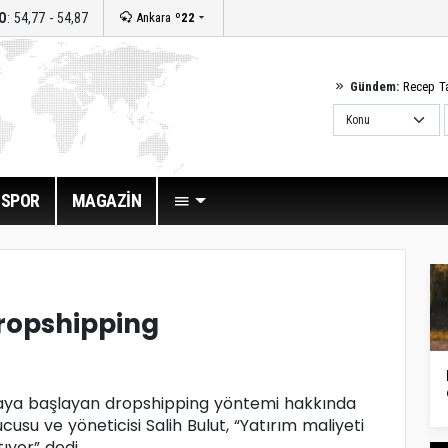
O
: 54,77 - 54,87
Ankara
º22
Gündem:
Recep T
SPOR
MAGAZİN
ropshipping
aya başlayan dropshipping yöntemi hakkında
usu ve yöneticisi Salih Bulut, “Yatırım maliyeti
ıyor” dedi.