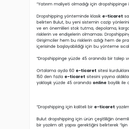
“Yatırım maliyeti olmadığı için dropshippinge il
Dropshipping yönteminde klasik
e-ticaret
sat
belirten Bulut, bu yeni sistemin cazip yönlerini
ve en önemlileri stok tutma, depolama, kar
risklerin ve endişelerin olmaması. Dropshipping 
Girişimciler hem bu risklerin azlığı hem de pra
içerisinde başlayabildiği için bu yönteme sıcak
“Dropshippinge yüzde 45 oranında bir talep v
Ortalama ayda 60
e-ticaret
sitesi kurdukları
150 den fazla
e-ticaret
sitesini yayına aldıkla
yaklaşık yüzde 45 oranında
online
bayilik ile
“Dropshipping için kaliteli bir
e-ticaret
yazılım
Bulut dropshipping için ürün çeşitliliğin öne
bir yazılım alt yapısı gerektiğini belirterek “İş