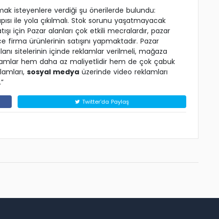
mak isteyenlere verdiği şu önerilerde bulundu:
apısı ile yola çıkılmalı. Stok sorunu yaşatmayacak
tışı için Pazar alanları çok etkili mecralardır, pazar
ce firma ürünlerinin satışını yapmaktadır. Pazar
anı sitelerinin içinde reklamlar verilmeli, mağaza
reklamlar hem daha az maliyetlidir hem de çok çabuk
lamları,
sosyal medya
üzerinde video reklamları
.”
Twitter'da Paylaş