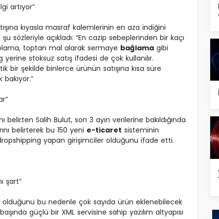
gi artıyor”
ışına kıyasla masraf kalemlerinin en aza indiğini
 şu sözleriyle açıkladı: “En cazip sebeplerinden bir kaçı
golama, toptan mal alarak sermaye
bağlama
gibi
yerine stoksuz satış ifadesi de çok kullanılır.
tik bir şekilde binlerce ürünün satışına kısa süre
 bakıyor.”
ar”
nı belirten Salih Bulut, son 3 ayın verilerine bakıldığında
rını belirterek bu 150 yeni
e-ticaret
sisteminin
 dropshipping yapan girişimciler olduğunu ifade etti.
ı şart”
mli olduğunu bu nedenle çok sayıda ürün eklenebilecek
in başında güçlü bir XML servisine sahip yazılım altyapısı