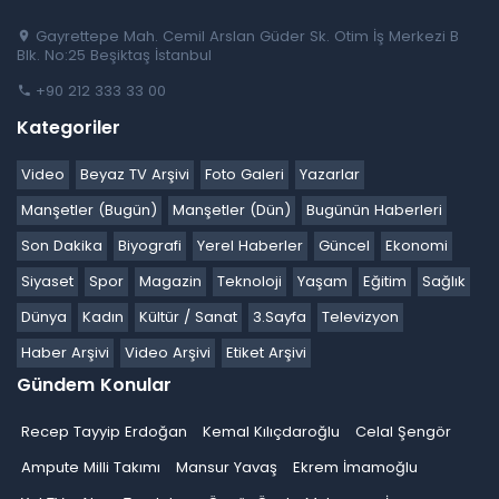
Gayrettepe Mah. Cemil Arslan Güder Sk. Otim İş Merkezi B
Blk. No:25 Beşiktaş İstanbul
+90 212 333 33 00
Kategoriler
Video
Beyaz TV Arşivi
Foto Galeri
Yazarlar
Manşetler (Bugün)
Manşetler (Dün)
Bugünün Haberleri
Son Dakika
Biyografi
Yerel Haberler
Güncel
Ekonomi
Siyaset
Spor
Magazin
Teknoloji
Yaşam
Eğitim
Sağlık
Dünya
Kadın
Kültür / Sanat
3.Sayfa
Televizyon
Haber Arşivi
Video Arşivi
Etiket Arşivi
Gündem Konular
Recep Tayyip Erdoğan
Kemal Kılıçdaroğlu
Celal Şengör
Ampute Milli Takımı
Mansur Yavaş
Ekrem İmamoğlu