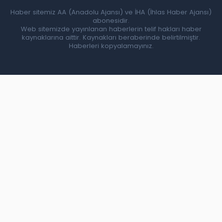
Haber sitemiz AA (Anadolu Ajansı) ve İHA (İhlas Haber Ajansı)
abonesidir.
Web sitemizde yayınlanan haberlerin telif hakları haber
kaynaklarına aittir. Kaynakları beraberinde belirtilmiştir.
Haberleri kopyalamayınız.