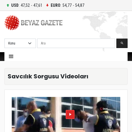
USD
: 47,52 - 47,61
EURO
: 54,77 - 54,87
Ara
Savcılık Sorgusu Videoları