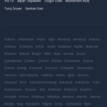
Yol TV
Alper Taşdelen
Özgür Özel
Muharrem İnce
Tunç Soyer
Serkan Sarı
Adana
Adıyaman
Afyon
Ağrı
Aksaray
Amasya
Ankara
Antalya
Ardahan
Artvin
Aydın
Balıkesir
Bartın
Batman
Bayburt
Bilecik
Bingöl
Bitlis
Bolu
Burdur
Bursa
Çanakkale
Çankırı
Çorum
Denizli
Diyarbakır
Düzce
Edirne
Elazığ
Erzincan
Erzurum
Eskişehir
Gaziantep
Giresun
Gümüşhane
Hakkari
Hatay
Iğdır
Isparta
İstanbul
İzmir
Kahramanmaraş
Karabük
Karaman
Kars
Kastamonu
Kayseri
Kilis
Kırıkkale
Kırklareli
Kırşehir
Kocaeli
Konya
Kütahya
Malatya
Manisa
Mardin
Mersin
Muğla
Muş
Nevşehir
Niğde
Ordu
Osmaniye
Rize