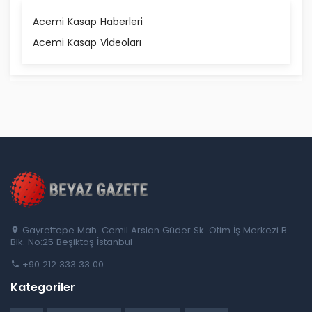
Acemi Kasap Haberleri
Acemi Kasap Videoları
Gayrettepe Mah. Cemil Arslan Güder Sk. Otim İş Merkezi B
Blk. No:25 Beşiktaş İstanbul
+90 212 333 33 00
Kategoriler