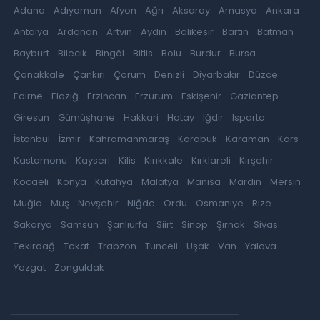
Adana
Adıyaman
Afyon
Ağrı
Aksaray
Amasya
Ankara
Antalya
Ardahan
Artvin
Aydın
Balıkesir
Bartın
Batman
Bayburt
Bilecik
Bingöl
Bitlis
Bolu
Burdur
Bursa
Çanakkale
Çankırı
Çorum
Denizli
Diyarbakır
Düzce
Edirne
Elazığ
Erzincan
Erzurum
Eskişehir
Gaziantep
Giresun
Gümüşhane
Hakkari
Hatay
Iğdır
Isparta
İstanbul
İzmir
Kahramanmaraş
Karabük
Karaman
Kars
Kastamonu
Kayseri
Kilis
Kırıkkale
Kırklareli
Kırşehir
Kocaeli
Konya
Kütahya
Malatya
Manisa
Mardin
Mersin
Muğla
Muş
Nevşehir
Niğde
Ordu
Osmaniye
Rize
Sakarya
Samsun
Şanlıurfa
Siirt
Sinop
Şırnak
Sivas
Tekirdağ
Tokat
Trabzon
Tunceli
Uşak
Van
Yalova
Yozgat
Zonguldak