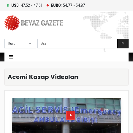
USD
: 47,52 - 47,61
EURO
: 54,77 - 54,87
Ara
Acemi Kasap Videoları