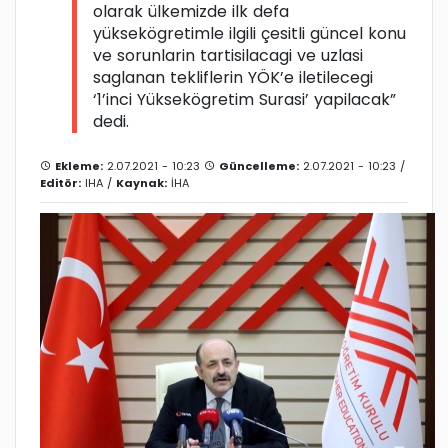
olarak ülkemizde ilk defa
yüksekögretimle ilgili çesitli güncel konu
ve sorunlarin tartisilacagi ve uzlasi
saglanan tekliflerin YÖK’e iletilecegi
‘1’inci Yüksekögretim Surasi’ yapilacak”
dedi.
Ekleme:
2.07.2021 - 10:23
Güncelleme:
2.07.2021 - 10:23 /
Editör:
IHA
/
Kaynak:
İHA