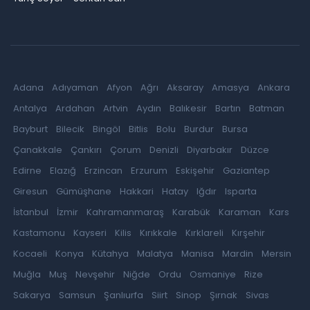
Adana
Adıyaman
Afyon
Ağrı
Aksaray
Amasya
Ankara
Antalya
Ardahan
Artvin
Aydın
Balıkesir
Bartın
Batman
Bayburt
Bilecik
Bingöl
Bitlis
Bolu
Burdur
Bursa
Çanakkale
Çankırı
Çorum
Denizli
Diyarbakır
Düzce
Edirne
Elazığ
Erzincan
Erzurum
Eskişehir
Gaziantep
Giresun
Gümüşhane
Hakkari
Hatay
Iğdır
Isparta
İstanbul
İzmir
Kahramanmaraş
Karabük
Karaman
Kars
Kastamonu
Kayseri
Kilis
Kırıkkale
Kırklareli
Kırşehir
Kocaeli
Konya
Kütahya
Malatya
Manisa
Mardin
Mersin
Muğla
Muş
Nevşehir
Niğde
Ordu
Osmaniye
Rize
Sakarya
Samsun
Şanlıurfa
Siirt
Sinop
Şırnak
Sivas