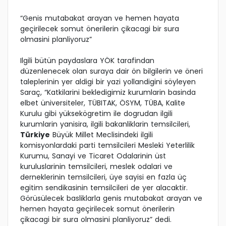
“Genis mutabakat arayan ve hemen hayata
geçirilecek somut önerilerin çikacagi bir sura
olmasini planliyoruz”
Ilgili bütün paydaslara YÖK tarafindan
düzenlenecek olan suraya dair ön bilgilerin ve öneri
taleplerinin yer aldigi bir yazi yollandigini söyleyen
Saraç, “Katkilarini bekledigimiz kurumlarin basinda
elbet üniversiteler, TÜBITAK, ÖSYM, TÜBA, Kalite
Kurulu gibi yüksekögretim ile dogrudan ilgili
kurumlarin yanisira, ilgili bakanliklarin temsilcileri,
Türkiye
Büyük Millet Meclisindeki ilgili
komisyonlardaki parti temsilcileri Mesleki Yeterlilik
Kurumu, Sanayi ve Ticaret Odalarinin üst
kuruluslarinin temsilcileri, meslek odalari ve
derneklerinin temsilcileri, üye sayisi en fazla üç
egitim sendikasinin temsilcileri de yer alacaktir.
Görüsülecek basliklarla genis mutabakat arayan ve
hemen hayata geçirilecek somut önerilerin
çikacagi bir sura olmasini planliyoruz” dedi.