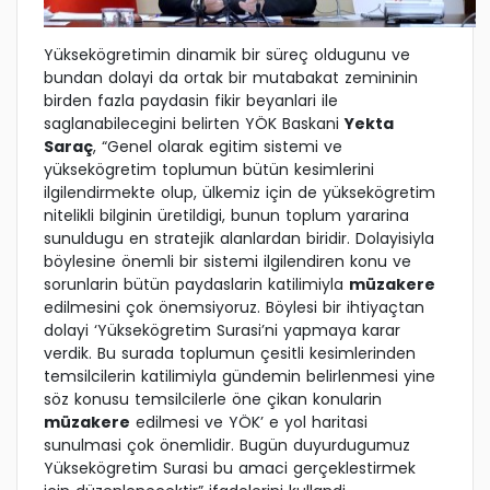
Yüksekögretimin dinamik bir süreç oldugunu ve
bundan dolayi da ortak bir mutabakat zemininin
birden fazla paydasin fikir beyanlari ile
saglanabilecegini belirten YÖK Baskani
Yekta
Saraç
, “Genel olarak egitim sistemi ve
yüksekögretim toplumun bütün kesimlerini
ilgilendirmekte olup, ülkemiz için de yüksekögretim
nitelikli bilginin üretildigi, bunun toplum yararina
sunuldugu en stratejik alanlardan biridir. Dolayisiyla
böylesine önemli bir sistemi ilgilendiren konu ve
sorunlarin bütün paydaslarin katilimiyla
müzakere
edilmesini çok önemsiyoruz. Böylesi bir ihtiyaçtan
dolayi ‘Yüksekögretim Surasi’ni yapmaya karar
verdik. Bu surada toplumun çesitli kesimlerinden
temsilcilerin katilimiyla gündemin belirlenmesi yine
söz konusu temsilcilerle öne çikan konularin
müzakere
edilmesi ve YÖK’ e yol haritasi
sunulmasi çok önemlidir. Bugün duyurdugumuz
Yüksekögretim Surasi bu amaci gerçeklestirmek