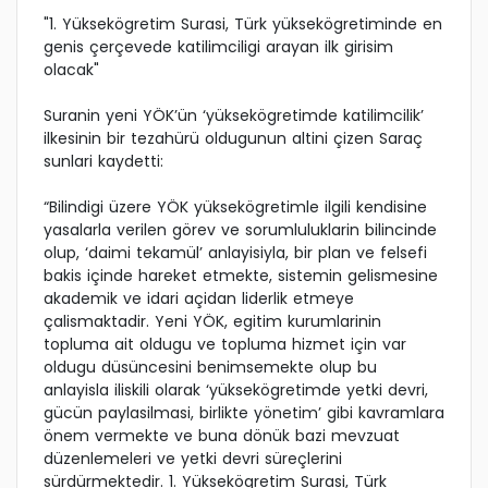
"1. Yüksekögretim Surasi, Türk yüksekögretiminde en
genis çerçevede katilimciligi arayan ilk girisim
olacak"
Suranin yeni YÖK’ün ‘yüksekögretimde katilimcilik’
ilkesinin bir tezahürü oldugunun altini çizen Saraç
sunlari kaydetti:
“Bilindigi üzere YÖK yüksekögretimle ilgili kendisine
yasalarla verilen görev ve sorumluluklarin bilincinde
olup, ‘daimi tekamül’ anlayisiyla, bir plan ve felsefi
bakis içinde hareket etmekte, sistemin gelismesine
akademik ve idari açidan liderlik etmeye
çalismaktadir. Yeni YÖK, egitim kurumlarinin
topluma ait oldugu ve topluma hizmet için var
oldugu düsüncesini benimsemekte olup bu
anlayisla iliskili olarak ‘yüksekögretimde yetki devri,
gücün paylasilmasi, birlikte yönetim’ gibi kavramlara
önem vermekte ve buna dönük bazi mevzuat
düzenlemeleri ve yetki devri süreçlerini
sürdürmektedir. 1. Yüksekögretim Surasi, Türk