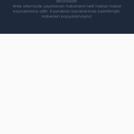
abonesidir.
Web sitemizde yayınlanan haberlerin telif hakları haber
kaynaklarına aittir. Kaynakları beraberinde belirtilmiştir.
Haberleri kopyalamayınız.