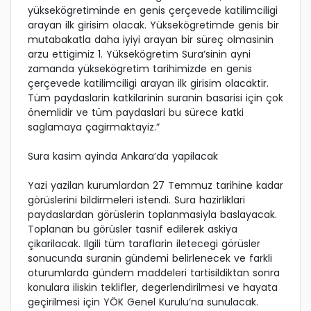
yüksekögretiminde en genis çerçevede katilimciligi
arayan ilk girisim olacak. Yüksekögretimde genis bir
mutabakatla daha iyiyi arayan bir süreç olmasinin
arzu ettigimiz 1. Yüksekögretim Sura’sinin ayni
zamanda yüksekögretim tarihimizde en genis
çerçevede katilimciligi arayan ilk girisim olacaktir.
Tüm paydaslarin katkilarinin suranin basarisi için çok
önemlidir ve tüm paydaslari bu sürece katki
saglamaya çagirmaktayiz.”
Sura kasim ayinda Ankara’da yapilacak
Yazi yazilan kurumlardan 27 Temmuz tarihine kadar
görüslerini bildirmeleri istendi. Sura hazirliklari
paydaslardan görüslerin toplanmasiyla baslayacak.
Toplanan bu görüsler tasnif edilerek askiya
çikarilacak. Ilgili tüm taraflarin iletecegi görüsler
sonucunda suranin gündemi belirlenecek ve farkli
oturumlarda gündem maddeleri tartisildiktan sonra
konulara iliskin teklifler, degerlendirilmesi ve hayata
geçirilmesi için YÖK Genel Kurulu’na sunulacak.