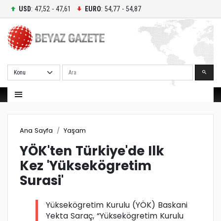
USD
: 47,52 - 47,61
EURO
: 54,77 - 54,87
Ara
Ana Sayfa
Yaşam
YÖK'ten Türkiye'de Ilk
Kez 'Yüksekögretim
Surasi'
Yüksekögretim Kurulu (YÖK) Baskani
Yekta Saraç, “Yüksekögretim Kurulu