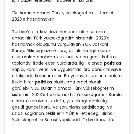
için düzenlenecektir” ifadelerini kullandi.
“Bu suranin amaci Türk yüksekögretim sistemini
2023’e hazirlamaktir”
Türkiye’de ilk kez düzenlenecek olan suranin
amacinin Türk yüksekögretim sistemini 2023’e
hazirlamak oldugunu vurgulayan YÖK Baskani
Saraç, “Bilindigi üzere sura, bir alanla ilgili olarak
olusturulan danisma kurulunu ve en genis katilimli
toplantiyi ifade eder. Suralarda, ilgili alanda
politika
yapici, karar verici ve uygulamacilara dönük tavsiye
niteliginde kararlar alinir. Bu yönüyle suralar, alanlara
iliskin birer
politika
olusturma araci olarak
görülebilir. Bu suranin amaci Türk yüksekögretim
sistemini 2023’e hazirlamaktir. Yüksekögretim Kurulu
olarak ülkemizde ilk defa, yüksekögretimle ilgili
çesitli güncel konu ve sorunlarin tartisilacagi ve
uzlasi saglanan tekliflerin YÖK’e iletilecegi ‘Birinci
Yüksekögretim Surasi’ yapilacaktir” diye konustu.