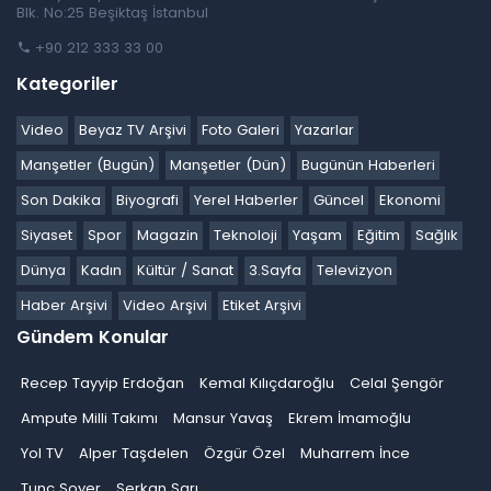
Blk. No:25 Beşiktaş İstanbul
+90 212 333 33 00
Kategoriler
Video
Beyaz TV Arşivi
Foto Galeri
Yazarlar
Manşetler (Bugün)
Manşetler (Dün)
Bugünün Haberleri
Son Dakika
Biyografi
Yerel Haberler
Güncel
Ekonomi
Siyaset
Spor
Magazin
Teknoloji
Yaşam
Eğitim
Sağlık
Dünya
Kadın
Kültür / Sanat
3.Sayfa
Televizyon
Haber Arşivi
Video Arşivi
Etiket Arşivi
Gündem Konular
Recep Tayyip Erdoğan
Kemal Kılıçdaroğlu
Celal Şengör
Ampute Milli Takımı
Mansur Yavaş
Ekrem İmamoğlu
Yol TV
Alper Taşdelen
Özgür Özel
Muharrem İnce
Tunç Soyer
Serkan Sarı