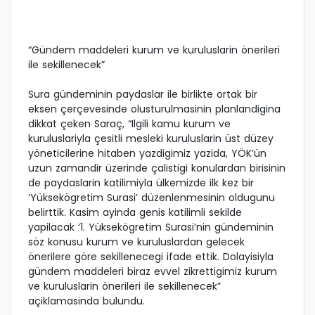
“Gündem maddeleri kurum ve kuruluslarin önerileri
ile sekillenecek”
Sura gündeminin paydaslar ile birlikte ortak bir
eksen çerçevesinde olusturulmasinin planlandigina
dikkat çeken Saraç, “Ilgili kamu kurum ve
kuruluslariyla çesitli mesleki kuruluslarin üst düzey
yöneticilerine hitaben yazdigimiz yazida, YÖK’ün
uzun zamandir üzerinde çalistigi konulardan birisinin
de paydaslarin katilimiyla ülkemizde ilk kez bir
‘Yüksekögretim Surasi’ düzenlenmesinin oldugunu
belirttik. Kasim ayinda genis katilimli sekilde
yapilacak ‘1. Yüksekögretim Surasi’nin gündeminin
söz konusu kurum ve kuruluslardan gelecek
önerilere göre sekillenecegi ifade ettik. Dolayisiyla
gündem maddeleri biraz evvel zikrettigimiz kurum
ve kuruluslarin önerileri ile sekillenecek”
açiklamasinda bulundu.