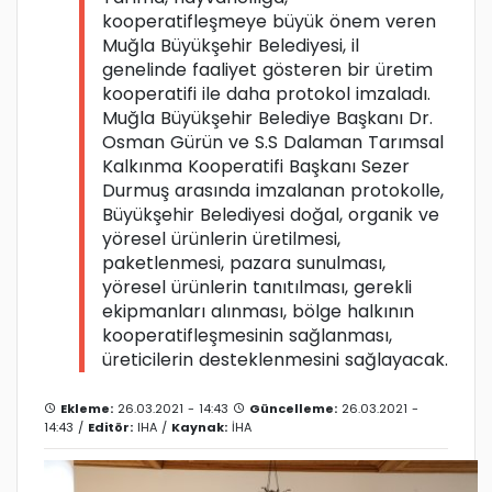
kooperatifleşmeye büyük önem veren
Muğla Büyükşehir Belediyesi, il
genelinde faaliyet gösteren bir üretim
kooperatifi ile daha protokol imzaladı.
Muğla Büyükşehir Belediye Başkanı Dr.
Osman Gürün ve S.S Dalaman Tarımsal
Kalkınma Kooperatifi Başkanı Sezer
Durmuş arasında imzalanan protokolle,
Büyükşehir Belediyesi doğal, organik ve
yöresel ürünlerin üretilmesi,
paketlenmesi, pazara sunulması,
yöresel ürünlerin tanıtılması, gerekli
ekipmanları alınması, bölge halkının
kooperatifleşmesinin sağlanması,
üreticilerin desteklenmesini sağlayacak.
Ekleme:
26.03.2021 - 14:43
Güncelleme:
26.03.2021 -
14:43 /
Editör:
IHA
/
Kaynak:
İHA