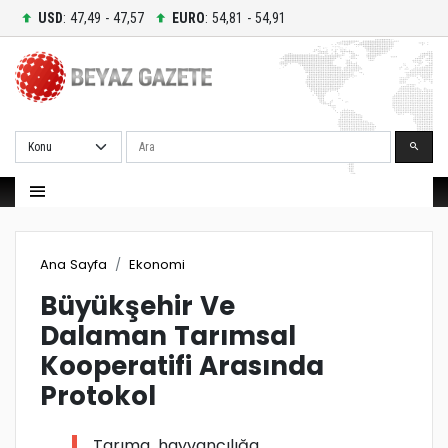
USD
: 47,49 - 47,57
EURO
: 54,81 - 54,91
Ara
Ana Sayfa
Ekonomi
Büyükşehir Ve
Dalaman Tarımsal
Kooperatifi Arasında
Protokol
Tarıma, hayvancılığa,