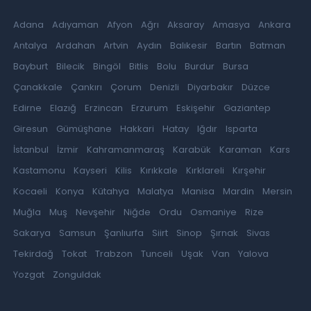
Adana
Adıyaman
Afyon
Ağrı
Aksaray
Amasya
Ankara
Antalya
Ardahan
Artvin
Aydın
Balıkesir
Bartın
Batman
Bayburt
Bilecik
Bingöl
Bitlis
Bolu
Burdur
Bursa
Çanakkale
Çankırı
Çorum
Denizli
Diyarbakır
Düzce
Edirne
Elazığ
Erzincan
Erzurum
Eskişehir
Gaziantep
Giresun
Gümüşhane
Hakkari
Hatay
Iğdır
Isparta
İstanbul
İzmir
Kahramanmaraş
Karabük
Karaman
Kars
Kastamonu
Kayseri
Kilis
Kırıkkale
Kırklareli
Kırşehir
Kocaeli
Konya
Kütahya
Malatya
Manisa
Mardin
Mersin
Muğla
Muş
Nevşehir
Niğde
Ordu
Osmaniye
Rize
Sakarya
Samsun
Şanlıurfa
Siirt
Sinop
Şırnak
Sivas
Tekirdağ
Tokat
Trabzon
Tunceli
Uşak
Van
Yalova
Yozgat
Zonguldak