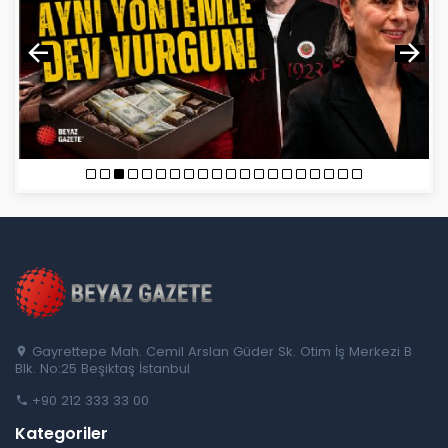
Gayrettepe Mah. Cemil Arslan Güder Sk. Otim İş Merkezi B
Blk. No:25 Beşiktaş İstanbul
+90 212 333 33 00
Kategoriler