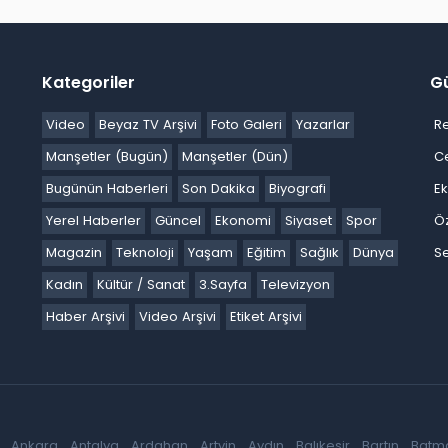
Kategoriler
G
Video
Beyaz TV Arşivi
Foto Galeri
Yazarlar
R
Manşetler (Bugün)
Manşetler (Dün)
C
Bugünün Haberleri
Son Dakika
Biyografi
E
Yerel Haberler
Güncel
Ekonomi
Siyaset
Spor
Ö
Magazin
Teknoloji
Yaşam
Eğitim
Sağlık
Dünya
Se
Kadın
Kültür / Sanat
3.Sayfa
Televizyon
Haber Arşivi
Video Arşivi
Etiket Arşivi
Ankara
Antalya
Ardahan
Artvin
Aydın
Balıkesir
Bartın
Batm