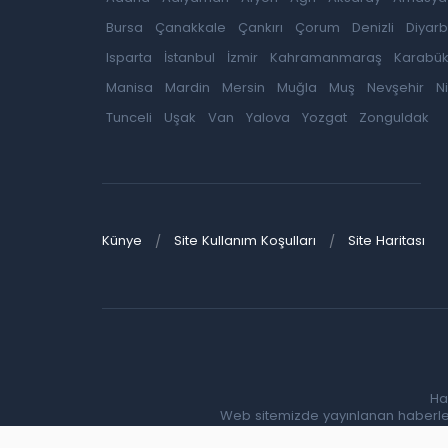
Bursa
Çanakkale
Çankırı
Çorum
Denizli
Diyarb
Isparta
İstanbul
İzmir
Kahramanmaraş
Karabü
Manisa
Mardin
Mersin
Muğla
Muş
Nevşehir
N
Tunceli
Uşak
Van
Yalova
Yozgat
Zonguldak
Künye
Site Kullanım Koşulları
Site Haritası
Ha
Web sitemizde yayınlanan haberlerin