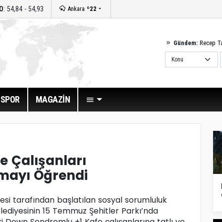
O
: 54,84 - 54,93
Ankara
º22
Gündem:
Recep T
SPOR
MAGAZİN
 Çalışanları
mayı Öğrendi
ilesi tarafından başlatılan sosyal sorumluluk
lediyesinin 15 Temmuz Şehitler Parkı’nda
 Down Sendromlu +1 Kafe çalışanlarına tatlı ve