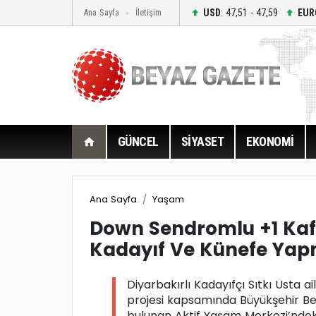
USD
: 47,51 - 47,59
EUR
Ana Sayfa
İletişim
GÜNCEL
SİYASET
EKONOMİ
Ana Sayfa
Yaşam
Down Sendromlu +1 Kafe
Kadayıf Ve Künefe Yap
Diyarbakırlı Kadayıfçı Sıtkı Usta a
projesi kapsamında Büyükşehir Be
bulunan Aktif Yaşam Merkezi’ndeki