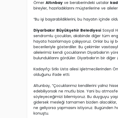
Ömer
Altınbay
ve beraberindeki ustalar
kad
bireyler, hazırladıklarını müşterilerine ve aile
“Bu işi başarabildiklerini, bu hayatın içinde old
Diyarbakır
Büyükşehir Belediyesi
Sosyal Hi
sendromlu çocukları, akabinde diğer tüm engelli
hayata hazırlamaya çalışıyoruz. Onlar bu işi ba
becerileriyle gösterdiler. Bu çekimler vasıtas
ailelerimiz kendi çocuklarının Diyarbakır’ın yöre
bulunduklarını gördüler. Diyarbakır’ın bir diğer
Kadayıfçı Sıtkı Usta ailesi işletmecilerinden 
olduğunu ifade etti.
Altunbay, “Çocuklarımız kendilerini yalnız hiss
edebiliyorsak ne mutlu bize. Yani bu atmos
söyleyeceğimizi bilemiyoruz. Bu duyguyu yaşa
gidersek mesleği tamamen bizden alacaklar, o 
ne geliyorsa yapmasını istiyoruz. Bugünden har
konuştu.