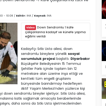
20 - 10:08 /
Editör:
IHA
/
Kaynak:
İHA
Down Sendromlu 1 kafe
Video
çalışanlarına kadayıf ve künefe yapma
eğitimi verildi
Kadayıfçı Sıtkı Usta ailesi, down
sendromlu bireylere yönelik
sosyal
sorumluluk projesi
başlattı.
Diyarbakır
Büyükşehir Belediyesinin 15 Temmuz
Şehitler Parkı içinde toplam bin 12
metrekare alan üzerine inşa ettiği ve
kentteki tüm engelli gruplarını
bünyesinde barındırmayı hedefleyen
Aktif Yaşam Merkezi’nden yüzlerce kişi
i down sendromlu bireyler işletiyor. Sıtkı Usta ailesi,
şmalarına katkı sağlamak amacıyla beraberlerinde
ılışını, daha sonra da Sıtkı Usta işletmecilerinden