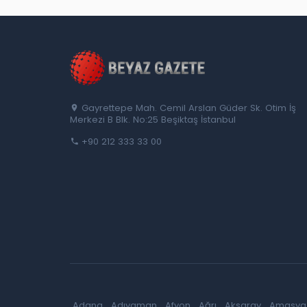
Gayrettepe Mah. Cemil Arslan Güder Sk. Otim İş
Merkezi B Blk. No:25 Beşiktaş İstanbul
+90 212 333 33 00
Adana
Adıyaman
Afyon
Ağrı
Aksaray
Amasya