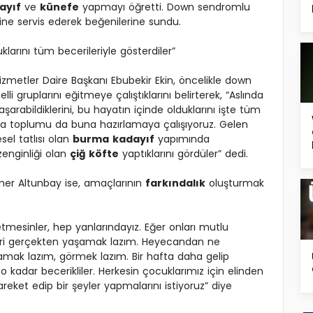
ayıf
ve
künefe
yapmayı öğretti. Down sendromlu
lerine servis ederek beğenilerine sundu.
uklarını tüm becerileriyle gösterdiler”
zmetler Daire Başkanı Ebubekir Ekin, öncelikle down
 gruplarını eğitmeye çalıştıklarını belirterek, “Aslında
şarabildiklerini, bu hayatın içinde olduklarını işte tüm
ıyla toplumu da buna hazırlamaya çalışıyoruz. Gelen
sel tatlısı olan
burma
kadayıf
yapımında
 zenginliği olan
çiğ köfte
yaptıklarını gördüler” dedi.
Ömer Altunbay ise, amaçlarının
farkındalık
oluşturmak
etmesinler, hep yanlarındayız. Eğer onları mutlu
feri gerçekten yaşamak lazım. Heyecandan ne
mak lazım, görmek lazım. Bir hafta daha gelip
kadar becerikliler. Herkesin çocuklarımız için elinden
eket edip bir şeyler yapmalarını istiyoruz” diye