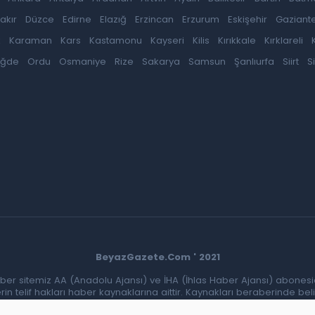
akır
Düzce
Edirne
Elazığ
Erzincan
Erzurum
Eskişehir
Gaziant
k
Karaman
Kars
Kastamonu
Kayseri
Kilis
Kırıkkale
Kırklareli
iğde
Ordu
Osmaniye
Rize
Sakarya
Samsun
Şanlıurfa
Siirt
S
BeyazGazete.Com ' 2021
ber sitemiz AA (Anadolu Ajansı) ve İHA (İhlas Haber Ajansı) abonesid
 telif hakları haber kaynaklarına aittir. Kaynakları beraberinde belir