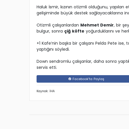
Haluk İsmir, kızının otizmli olduğunu, yapılan e
gelişiminde büyük destek sağlayacaklarına inan
Otizmli çalışanlardan
Mehmet Demir
, bir şe
bulgur, sonra
çiğ köfte
yoğurduklarını ve herke
+1 Kafe’nin başka bir çalışanı Pelda Pete ise, t
yaptığını söyledi.
Down sendromlu çalışanlar, daha sonra yaptık
servis etti.
Facebook'ta Paylaş
Kaynak: İHA