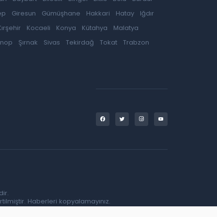
ep
Giresun
Gümüşhane
Hakkari
Hatay
Iğdır
Kırşehir
Kocaeli
Konya
Kütahya
Malatya
inop
Şırnak
Sivas
Tekirdağ
Tokat
Trabzon
ir.
tilmiştir. Haberleri kopyalamayınız.