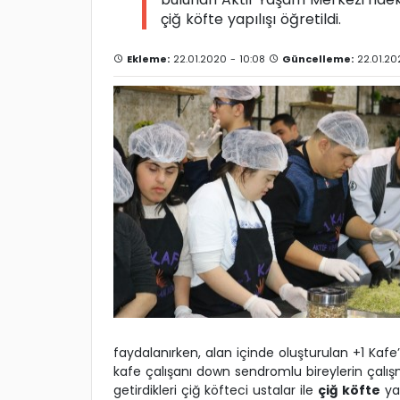
çiğ köfte yapılışı öğretildi.
Ekleme:
22.01.2020 - 10:08
Güncelleme:
22.01.20
faydalanırken, alan içinde oluşturulan +1 Kafe’y
kafe çalışanı down sendromlu bireylerin çalı
getirdikleri çiğ köfteci ustalar ile
çiğ köfte
yap