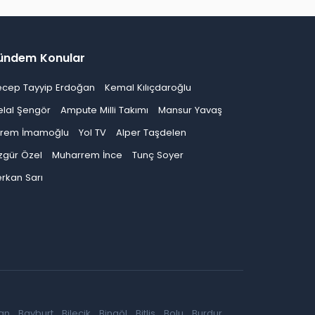
ündem Konular
ecep Tayyip Erdoğan
Kemal Kılıçdaroğlu
elal Şengör
Ampute Milli Takımı
Mansur Yavaş
krem İmamoğlu
Yol TV
Alper Taşdelen
zgür Özel
Muharrem İnce
Tunç Soyer
rkan Sarı
an
Bayburt
Bilecik
Bingöl
Bitlis
Bolu
Burdur