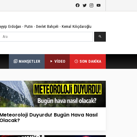
ayyip Erdoğan
-
Putin
-
Devlet Bahçeli
-
Kemal Kılıçdaroğlu
Ara
MANŞETLER
VİDEO
SON DAKİKA
Meteoroloji Duyurdu! Bugün Hava Nasıl
Olacak?