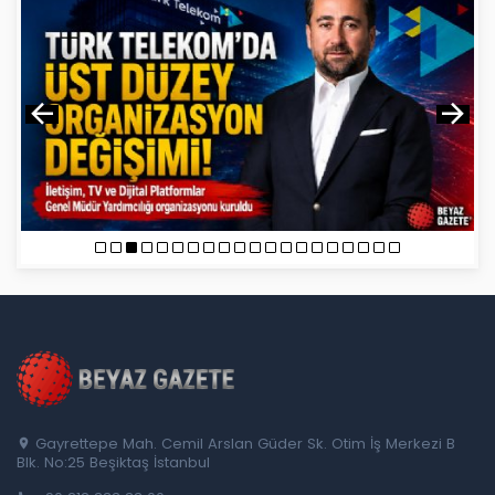
Gayrettepe Mah. Cemil Arslan Güder Sk. Otim İş Merkezi B
Blk. No:25 Beşiktaş İstanbul