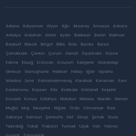
Adana
Adıyaman
Afyon
Ağrı
Aksaray
Amasya
Ankara
Antalya
Ardahan
Artvin
Aydın
Balıkesir
Bartın
Batman
Bayburt
Bilecik
Bingöl
Bitlis
Bolu
Burdur
Bursa
Çanakkale
Çankırı
Çorum
Denizli
Diyarbakır
Düzce
Edirne
Elazığ
Erzincan
Erzurum
Eskişehir
Gaziantep
Giresun
Gümüşhane
Hakkari
Hatay
Iğdır
Isparta
İstanbul
İzmir
Kahramanmaraş
Karabük
Karaman
Kars
Kastamonu
Kayseri
Kilis
Kırıkkale
Kırklareli
Kırşehir
Kocaeli
Konya
Kütahya
Malatya
Manisa
Mardin
Mersin
Muğla
Muş
Nevşehir
Niğde
Ordu
Osmaniye
Rize
Sakarya
Samsun
Şanlıurfa
Siirt
Sinop
Şırnak
Sivas
Tekirdağ
Tokat
Trabzon
Tunceli
Uşak
Van
Yalova
Yozgat
Zonguldak