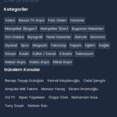
+90 212 333 33 00
Kategoriler
Video
Beyaz TV Arşivi
Foto Galeri
Yazarlar
Manşetler (Bugün)
Manşetler (Dün)
Bugünün Haberleri
Son Dakika
Biyografi
Yerel Haberler
Güncel
Ekonomi
Siyaset
Spor
Magazin
Teknoloji
Yaşam
Eğitim
Sağlık
Dünya
Kadın
Kültür / Sanat
3.Sayfa
Televizyon
Haber Arşivi
Video Arşivi
Etiket Arşivi
Gündem Konular
Recep Tayyip Erdoğan
Kemal Kılıçdaroğlu
Celal Şengör
Ampute Milli Takımı
Mansur Yavaş
Ekrem İmamoğlu
Yol TV
Alper Taşdelen
Özgür Özel
Muharrem İnce
Tunç Soyer
Serkan Sarı