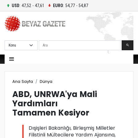
USD
: 47,52 - 47,61
EURO
: 54,77 - 54,87
Ara
Ana Sayfa
Dünya
ABD, UNRWA'ya Mali
Yardımları
Tamamen Kesiyor
Dışişleri Bakanlığı, Birleşmiş Milletler
Filistinli Mültecilere Yardım Ajansına,