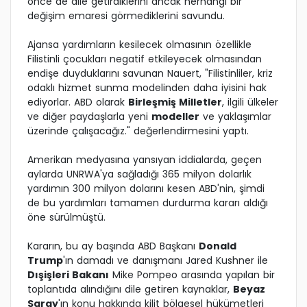
önce de dile getirdiklerini ancak herhangi bir
değişim emaresi görmediklerini savundu.
Ajansa yardımların kesilecek olmasının özellikle
Filistinli çocukları negatif etkileyecek olmasından
endişe duyduklarını savunan Nauert, "Filistinliler, kriz
odaklı hizmet sunma modelinden daha iyisini hak
ediyorlar. ABD olarak
Birleşmiş Milletler
, ilgili ülkeler
ve diğer paydaşlarla yeni
modeller
ve yaklaşımlar
üzerinde çalışacağız." değerlendirmesini yaptı.
Amerikan medyasına yansıyan iddialarda, geçen
aylarda UNRWA'ya sağladığı 365 milyon dolarlık
yardımın 300 milyon dolarını kesen ABD'nin, şimdi
de bu yardımları tamamen durdurma kararı aldığı
öne sürülmüştü.
Kararın, bu ay başında ABD Başkanı
Donald
Trump
'ın damadı ve danışmanı Jared Kushner ile
Dışişleri Bakanı
Mike Pompeo arasında yapılan bir
toplantıda alındığını dile getiren kaynaklar,
Beyaz
Saray
'ın konu hakkında kilit bölgesel hükümetleri