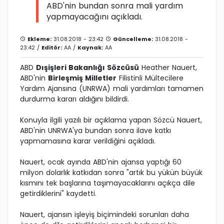
ABD'nin bundan sonra mali yardım
yapmayacağını açıkladı.
Ekleme:
31.08.2018 - 23:42
Güncelleme:
31.08.2018 -
23:42 /
Editör:
AA
/
Kaynak:
AA
ABD
Dışişleri Bakanlığı Sözcüsü
Heather Nauert,
ABD'nin
Birleşmiş Milletler
Filistinli Mültecilere
Yardım Ajansına (UNRWA) mali yardımları tamamen
durdurma kararı aldığını bildirdi.
Konuyla ilgili yazılı bir açıklama yapan Sözcü Nauert,
ABD'nin UNRWA'ya bundan sonra ilave katkı
yapmamasına karar verildiğini açıkladı.
Nauert, ocak ayında ABD'nin ajansa yaptığı 60
milyon dolarlık katkıdan sonra "artık bu yükün büyük
kısmını tek başlarına taşımayacaklarını açıkça dile
getirdiklerini" kaydetti.
Nauert, ajansın işleyiş biçimindeki sorunları daha