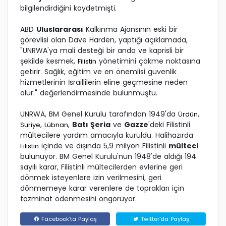
bilgilendirdiğini kaydetmişti.
ABD
Uluslararası
Kalkınma Ajansının eski bir
görevlisi olan Dave Harden, yaptığı açıklamada,
"UNRWA'ya mali desteği bir anda ve kaprisli bir
şekilde kesmek,
yönetimini çökme noktasına
Filistin
getirir. Sağlık, eğitim ve en önemlisi güvenlik
hizmetlerinin İsraillilerin eline geçmesine neden
olur." değerlendirmesinde bulunmuştu.
UNRWA, BM Genel Kurulu tarafından 1949'da
,
Ürdün
,
,
Batı Şeria
ve
Gazze
'deki Filistinli
Suriye
Lübnan
mültecilere yardım amacıyla kuruldu. Halihazırda
içinde ve dışında 5,9 milyon Filistinli
mülteci
Filistin
bulunuyor. BM Genel Kurulu'nun 1948'de aldığı 194
sayılı karar, Filistinli mültecilerden evlerine geri
dönmek isteyenlere izin verilmesini, geri
dönmemeye karar verenlere de toprakları için
tazminat ödenmesini öngörüyor.
Facebook'ta Paylaş
Twitter'da Paylaş