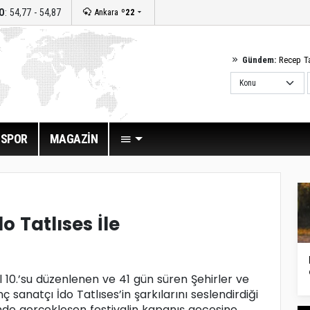
O
: 54,77 - 54,87
Ankara
º22
Gündem:
Recep T
SPOR
MAGAZİN
o Tatlıses İle
l 10.’su düzenlenen ve 41 gün süren Şehirler ve
ç sanatçı İdo Tatlıses’in şarkılarını seslendirdiği
i’nde gerçekleşen festivalin kapanış gecesine