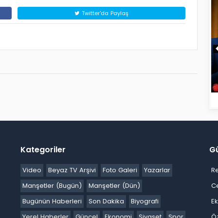
Twitter'da Paylaş
Kategoriler
G
Video
Beyaz TV Arşivi
Foto Galeri
Yazarlar
R
Manşetler (Bugün)
Manşetler (Dün)
C
Bugünün Haberleri
Son Dakika
Biyografi
E
Yerel Haberler
Güncel
Ekonomi
Siyaset
Spor
Ö