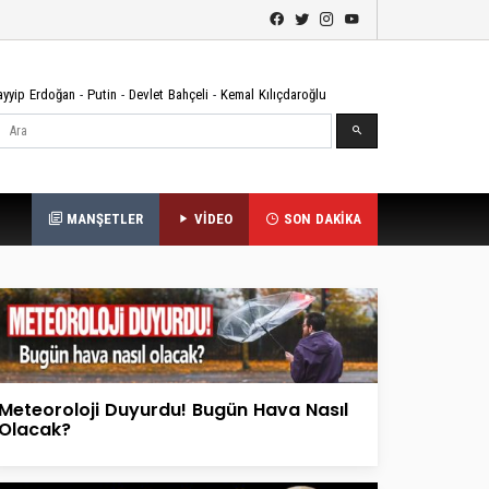
ayyip Erdoğan
-
Putin
-
Devlet Bahçeli
-
Kemal Kılıçdaroğlu
Ara
MANŞETLER
VİDEO
SON DAKİKA
Meteoroloji Duyurdu! Bugün Hava Nasıl
Olacak?