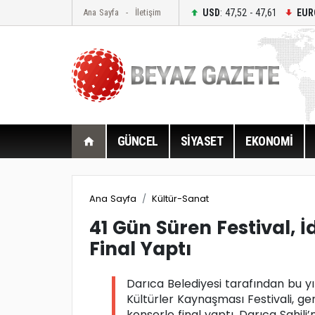
USD
: 47,52 - 47,61
EUR
Ana Sayfa
İletişim
GÜNCEL
SİYASET
EKONOMİ
Ana Sayfa
Kültür-Sanat
41 Gün Süren Festival, İd
Final Yaptı
Darıca Belediyesi tarafından bu yı
Kültürler Kaynaşması Festivali, gen
konserle final yaptı. Darıca Sahil