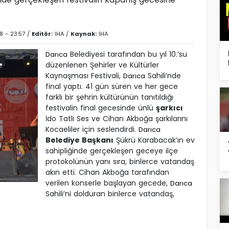
8 - 23:57 /
Editör:
IHA
/
Kaynak:
İHA
Belediyesi tarafından bu yıl 10.’su
Darıca
düzenlenen Şehirler ve Kültürler
Kaynaşması Festivali,
Sahili’nde
Darıca
final yaptı. 41 gün süren ve her gece
farklı bir şehrin kültürünün tanıtıldığı
festivalin final gecesinde ünlü
şarkıcı
İdo Tatlı Ses ve Cihan Akboğa şarkılarını
Kocaeliler için seslendirdi.
Darıca
Belediye Başkanı
Şükrü Karabacak’ın ev
sahipliğinde gerçekleşen geceye ilçe
protokolünün yanı sıra, binlerce vatandaş
akın etti. Cihan Akboğa tarafından
verilen konserle başlayan gecede,
Darıca
Sahili’ni dolduran binlerce vatandaş,