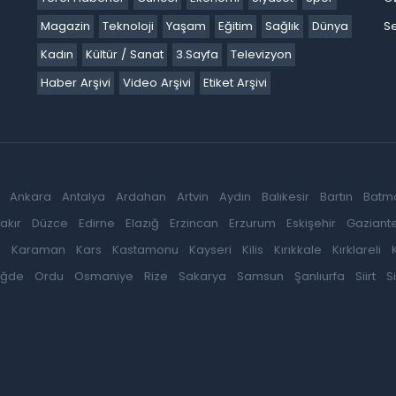
Magazin
Teknoloji
Yaşam
Eğitim
Sağlık
Dünya
Se
Kadın
Kültür / Sanat
3.Sayfa
Televizyon
Haber Arşivi
Video Arşivi
Etiket Arşivi
Ankara
Antalya
Ardahan
Artvin
Aydın
Balıkesir
Bartın
Batm
akır
Düzce
Edirne
Elazığ
Erzincan
Erzurum
Eskişehir
Gaziant
k
Karaman
Kars
Kastamonu
Kayseri
Kilis
Kırıkkale
Kırklareli
iğde
Ordu
Osmaniye
Rize
Sakarya
Samsun
Şanlıurfa
Siirt
S