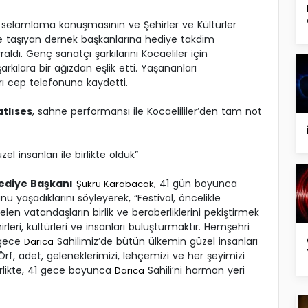
selamlama konuşmasının ve Şehirler ve Kültürler
’ye taşıyan dernek başkanlarına hediye takdim
aldı. Genç sanatçı şarkılarını Kocaeliler için
arkılara bir ağızdan eşlik etti. Yaşananları
rı cep telefonuna kaydetti.
atlıses
, sahne performansı ile Kocaelililer’den tam not
l insanları ile birlikte olduk”
ediye Başkanı
, 41 gün boyunca
Şükrü Karabacak
nu yaşadıklarını söyleyerek, “Festival, öncelikle
elen vatandaşların birlik ve beraberliklerini pekiştirmek
leri, kültürleri ve insanları buluşturmaktır. Hemşehri
1 gece
Sahilimiz’de bütün ülkemin güzel insanları
Darıca
k. Örf, adet, geleneklerimizi, lehçemizi ve her şeyimizi
irlikte, 41 gece boyunca
Sahili’ni harman yeri
Darıca