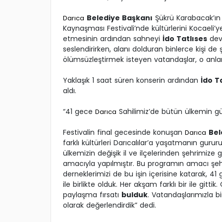
Belediye Başkanı
Şükrü Karabacak’ın 
Darıca
Kaynaşması Festivali’nde kültürlerini Kocaeli
etmesinin ardından sahneyi
İdo Tatlıses
devr
seslendirirken, alanı dolduran binlerce kişi de ş
ölümsüzleştirmek isteyen vatandaşlar, o anla
Yaklaşık 1 saat süren konserin ardından
İdo T
aldı.
“41 gece
Sahilimiz’de bütün ülkemin güze
Darıca
Festivalin final gecesinde konuşan
Bel
Darıca
farklı kültürleri Darıcalılar’a yaşatmanın gururu
ülkemizin değişik il ve ilçelerinden şehrimize g
amacıyla yapılmıştır. Bu programın amacı şehir
derneklerimizi de bu işin içerisine katarak, 4
ile birlikte olduk. Her akşam farklı bir ile gitti
paylaşma fırsatı
bulduk
. Vatandaşlarımızla b
olarak değerlendirdik” dedi.