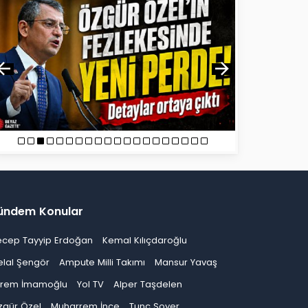
ündem Konular
ecep Tayyip Erdoğan
Kemal Kılıçdaroğlu
elal Şengör
Ampute Milli Takımı
Mansur Yavaş
krem İmamoğlu
Yol TV
Alper Taşdelen
zgür Özel
Muharrem İnce
Tunç Soyer