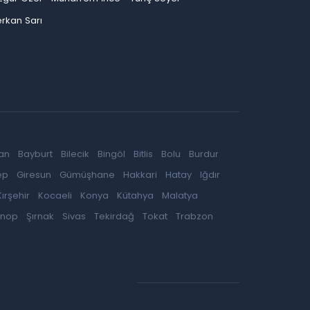
rkan Sarı
an
Bayburt
Bilecik
Bingöl
Bitlis
Bolu
Burdur
ep
Giresun
Gümüşhane
Hakkari
Hatay
Iğdır
Kırşehir
Kocaeli
Konya
Kütahya
Malatya
inop
Şırnak
Sivas
Tekirdağ
Tokat
Trabzon