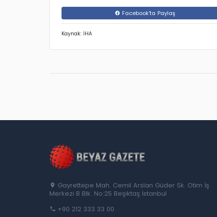
Facebook'ta Paylaş
Kaynak: İHA
Gayrettepe Mah. Cemil Arslan Güder Sk. Otim İş
Merkezi B Blk. No:25 Beşiktaş İstanbul
+90 212 333 33 00