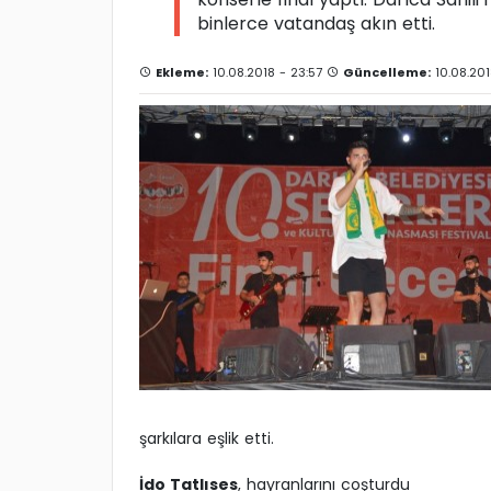
binlerce vatandaş akın etti.
Ekleme:
10.08.2018 - 23:57
Güncelleme:
10.08.201
şarkılara eşlik etti.
İdo Tatlıses
, hayranlarını coşturdu