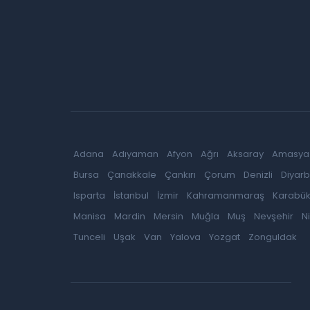
Adana
Adıyaman
Afyon
Ağrı
Aksaray
Amasya
Bursa
Çanakkale
Çankırı
Çorum
Denizli
Diyarb
Isparta
İstanbul
İzmir
Kahramanmaraş
Karabü
Manisa
Mardin
Mersin
Muğla
Muş
Nevşehir
N
Tunceli
Uşak
Van
Yalova
Yozgat
Zonguldak