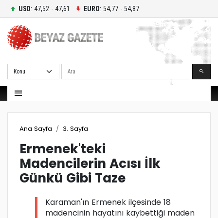
USD
: 47,52 - 47,61
EURO
: 54,77 - 54,87
Ara
Ana Sayfa
3. Sayfa
Ermenek'teki
Madencilerin Acısı İlk
Günkü Gibi Taze
Karaman'ın Ermenek ilçesinde 18
madencinin hayatını kaybettiği maden