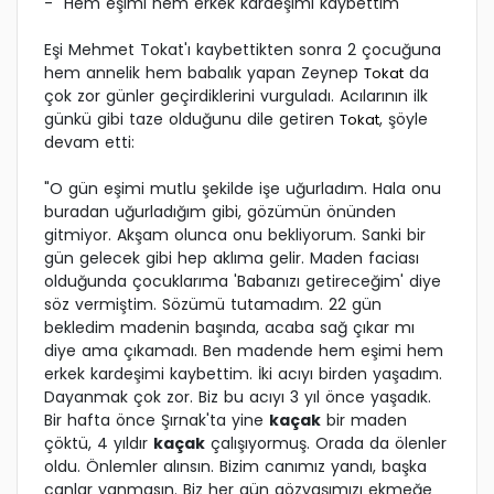
- "Hem eşimi hem erkek kardeşimi kaybettim"
Eşi Mehmet Tokat'ı kaybettikten sonra 2 çocuğuna
hem annelik hem babalık yapan Zeynep
da
Tokat
çok zor günler geçirdiklerini vurguladı. Acılarının ilk
günkü gibi taze olduğunu dile getiren
, şöyle
Tokat
devam etti:
"O gün eşimi mutlu şekilde işe uğurladım. Hala onu
buradan uğurladığım gibi, gözümün önünden
gitmiyor. Akşam olunca onu bekliyorum. Sanki bir
gün gelecek gibi hep aklıma gelir. Maden faciası
olduğunda çocuklarıma 'Babanızı getireceğim' diye
söz vermiştim. Sözümü tutamadım. 22 gün
bekledim madenin başında, acaba sağ çıkar mı
diye ama çıkamadı. Ben madende hem eşimi hem
erkek kardeşimi kaybettim. İki acıyı birden yaşadım.
Dayanmak çok zor. Biz bu acıyı 3 yıl önce yaşadık.
Bir hafta önce Şırnak'ta yine
kaçak
bir maden
çöktü, 4 yıldır
kaçak
çalışıyormuş. Orada da ölenler
oldu. Önlemler alınsın. Bizim canımız yandı, başka
canlar yanmasın. Biz her gün gözyaşımızı ekmeğe