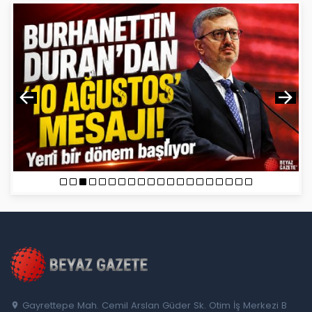
Gayrettepe Mah. Cemil Arslan Güder Sk. Otim İş Merkezi B