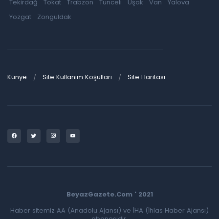
Tekirdağ
Tokat
Trabzon
Tunceli
Uşak
Van
Yalova
Yozgat
Zonguldak
Künye
Site Kullanım Koşulları
Site Haritası
BeyazGazete.Com ' 2021
Haber sitemiz AA (Anadolu Ajansı) ve İHA (İhlas Haber Ajansı)
abonesidir.