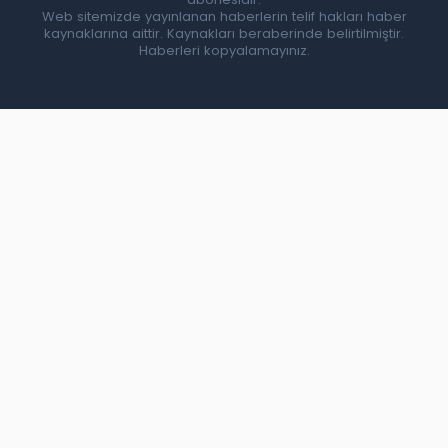
Web sitemizde yayınlanan haberlerin telif hakları haber
kaynaklarına aittir. Kaynakları beraberinde belirtilmiştir.
Haberleri kopyalamayınız.