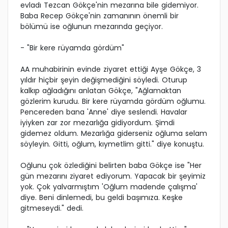
evladı Tezcan Gökçe'nin mezarına bile gidemiyor.
Baba Recep Gökçe'nin zamanının önemli bir
bölümü ise oğlunun mezarında geçiyor.
- "Bir kere rüyamda gördüm"
AA muhabirinin evinde ziyaret ettiği Ayşe Gökçe, 3
yıldır hiçbir şeyin değişmediğini söyledi. Oturup
kalkıp ağladığını anlatan Gökçe, "Ağlamaktan
gözlerim kurudu. Bir kere rüyamda gördüm oğlumu.
Pencereden bana 'Anne' diye seslendi. Havalar
iyiyken zar zor mezarlığa gidiyordum. Şimdi
gidemez oldum. Mezarlığa giderseniz oğluma selam
söyleyin. Gitti, oğlum, kıymetlim gitti." diye konuştu.
Oğlunu çok özlediğini belirten baba Gökçe ise "Her
gün mezarını ziyaret ediyorum. Yapacak bir şeyimiz
yok. Çok yalvarmıştım 'Oğlum madende çalışma'
diye. Beni dinlemedi, bu geldi başımıza. Keşke
gitmeseydi." dedi.