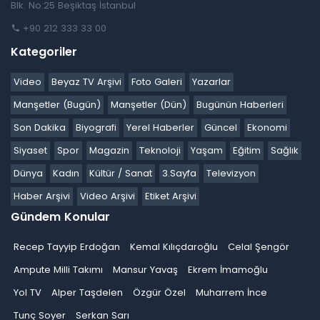
Blk. No:25 Beşiktaş İstanbul
+90 212 333 33 00
Kategoriler
Video
Beyaz TV Arşivi
Foto Galeri
Yazarlar
Manşetler (Bugün)
Manşetler (Dün)
Bugünün Haberleri
Son Dakika
Biyografi
Yerel Haberler
Güncel
Ekonomi
Siyaset
Spor
Magazin
Teknoloji
Yaşam
Eğitim
Sağlık
Dünya
Kadın
Kültür / Sanat
3.Sayfa
Televizyon
Haber Arşivi
Video Arşivi
Etiket Arşivi
Gündem Konular
Recep Tayyip Erdoğan
Kemal Kılıçdaroğlu
Celal Şengör
Ampute Milli Takımı
Mansur Yavaş
Ekrem İmamoğlu
Yol TV
Alper Taşdelen
Özgür Özel
Muharrem İnce
Tunç Soyer
Serkan Sarı