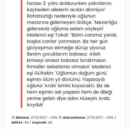
faciası 3. yılını doldururken yakınlarını
kaybeden ailelerin acıları dinmiyor
Rahatsızlığı nedeniyle oğlunun
mezarına gidemeyen Gökçe: 'Mezarlığa
giderseniz oğluma selam söyleyin'
Madenci eşi Tokat: 'Bizim canımız yandı,
başka canlar yanmasın. Biz her gün
gözyaşımızı ekmeğe dürüp yiyoruz.
Benim çocuklarım babasız. Allah
kimseyi anasız babasız bırakmasın.
İhmaller sebebimiz olmasın' Madenci
eşi Gültekin: 'Oğlumun doğum günü
eşimin ölüm yıl dönümü. Yaşasaydı
oğluna 'Arda' ismini koyacaktı. Biz de
hem eşimin adı yaşasın hem de dileği
yerine gelsin diye adını Hüseyin Arda
koyduk'
Ekleme:
27.10.2017 - 11:55
Güncelleme:
27.10.2017 - 11:55 /
Editör:
AA
/
Kaynak:
AA