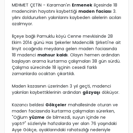
MEHMET ÇETİN - Karaman'ın
Ermenek
ilçesinde 18
madencinin hayatını kaybettiği
maden faciası
3.
yılını doldururken yakınlarını kaybeden ailelerin acıları
azalmıyor.
İlçeye bağlı Pamuklu köyü Cenne mevkisinde 28
Ekim 2014 günü Has Şekerler Madencilik Şirketi'ne ait
linyit ocağında meydana gelen maden faciasında
18 madenci
mahsur kaldı
. Olayın hemen ardından
başlayan arama kurtarma çalışmaları 38 gün sürdü.
Çalışma sürecinde 18 işçinin cesedi farklı
zamanlarda ocaktan çıkartıldı.
Maden kazasının üzerinden 3 yıl geçti, madenci
yakınları kaybettiklerinin ardından
gözyaşı
döküyor.
Kazancı beldesi
Gökçeler
mahallesinde oturan ve
maden faciasında kurtarma çalışmaları sürerken,
"Oğlum
yüzme
de bilmezdi, suyun içinde ne
yaptı?" sözleriyle hafızalarda yer alan 76 yaşındaki
Ayşe Gökçe, ayaklarındaki rahatsızlığı nedeniyle