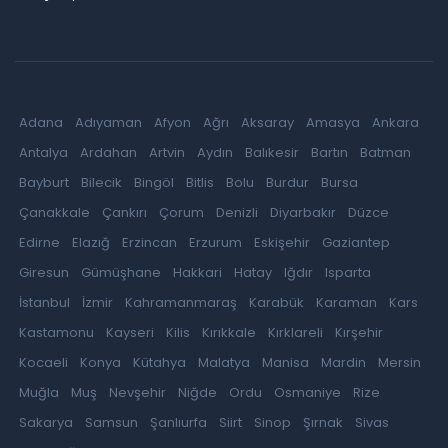
Adana
Adıyaman
Afyon
Ağrı
Aksaray
Amasya
Ankara
Antalya
Ardahan
Artvin
Aydın
Balıkesir
Bartın
Batman
Bayburt
Bilecik
Bingöl
Bitlis
Bolu
Burdur
Bursa
Çanakkale
Çankırı
Çorum
Denizli
Diyarbakır
Düzce
Edirne
Elazığ
Erzincan
Erzurum
Eskişehir
Gaziantep
Giresun
Gümüşhane
Hakkari
Hatay
Iğdır
Isparta
İstanbul
İzmir
Kahramanmaraş
Karabük
Karaman
Kars
Kastamonu
Kayseri
Kilis
Kırıkkale
Kırklareli
Kırşehir
Kocaeli
Konya
Kütahya
Malatya
Manisa
Mardin
Mersin
Muğla
Muş
Nevşehir
Niğde
Ordu
Osmaniye
Rize
Sakarya
Samsun
Şanlıurfa
Siirt
Sinop
Şırnak
Sivas