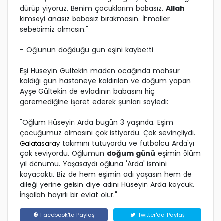
dürüp yiyoruz. Benim çocuklarım babasız.
Allah
kimseyi anasız babasız bırakmasın. İhmaller
sebebimiz olmasın."
- Oğlunun doğduğu gün eşini kaybetti
Eşi Hüseyin Gültekin maden ocağında mahsur
kaldığı gün hastaneye kaldırılan ve doğum yapan
Ayşe Gültekin de evladının babasını hiç
göremediğine işaret ederek şunları söyledi:
"Oğlum Hüseyin Arda bugün 3 yaşında. Eşim
çocuğumuz olmasını çok istiyordu. Çok sevinçliydi.
takımını tutuyordu ve futbolcu Arda'yı
Galatasaray
çok seviyordu. Oğlumun
doğum günü
eşimin ölüm
yıl dönümü. Yaşasaydı oğluna 'Arda' ismini
koyacaktı. Biz de hem eşimin adı yaşasın hem de
dileği yerine gelsin diye adını Hüseyin Arda koyduk.
İnşallah hayırlı bir evlat olur."
Facebook'ta Paylaş
Twitter'da Paylaş