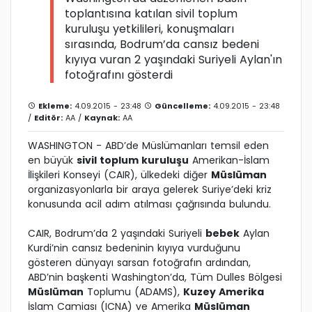
toplantısına katılan sivil toplum
kuruluşu yetkilileri, konuşmaları
sırasında, Bodrum’da cansız bedeni
kıyıya vuran 2 yaşındaki Suriyeli Aylan'ın
fotoğrafını gösterdi
Ekleme:
4.09.2015 - 23:48
Güncelleme:
4.09.2015 - 23:48
/
Editör:
AA
/
Kaynak:
AA
WASHINGTON - ABD’de Müslümanları temsil eden
en büyük
sivil toplum kuruluşu
Amerikan-İslam
İlişkileri Konseyi (CAIR), ülkedeki diğer
Müslüman
organizasyonlarla bir araya gelerek Suriye’deki kriz
konusunda acil adım atılması çağrısında bulundu.
CAIR, Bodrum’da 2 yaşındaki Suriyeli
bebek
Aylan
Kurdi’nin cansız bedeninin kıyıya vurduğunu
gösteren dünyayı sarsan fotoğrafın ardından,
ABD’nin başkenti Washington’da, Tüm Dulles Bölgesi
Müslüman
Toplumu (ADAMS),
Kuzey Amerika
İslam Camiası (ICNA) ve Amerika
Müslüman