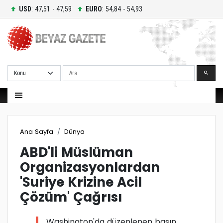
USD
: 47,51 - 47,59
EURO
: 54,84 - 54,93
Ara
Ana Sayfa
Dünya
ABD'li Müslüman
Organizasyonlardan
'Suriye Krizine Acil
Çözüm' Çağrısı
Washington'da düzenlenen basın