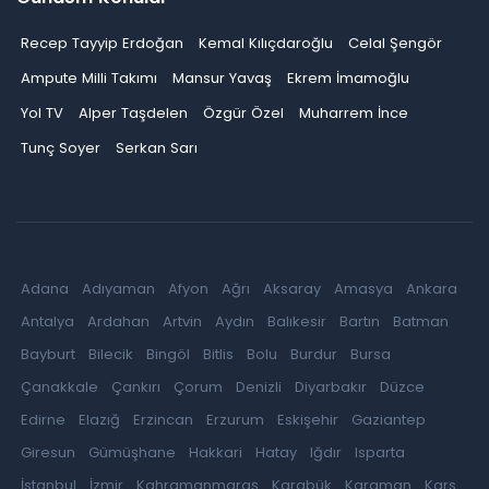
Recep Tayyip Erdoğan
Kemal Kılıçdaroğlu
Celal Şengör
Ampute Milli Takımı
Mansur Yavaş
Ekrem İmamoğlu
Yol TV
Alper Taşdelen
Özgür Özel
Muharrem İnce
Tunç Soyer
Serkan Sarı
Adana
Adıyaman
Afyon
Ağrı
Aksaray
Amasya
Ankara
Antalya
Ardahan
Artvin
Aydın
Balıkesir
Bartın
Batman
Bayburt
Bilecik
Bingöl
Bitlis
Bolu
Burdur
Bursa
Çanakkale
Çankırı
Çorum
Denizli
Diyarbakır
Düzce
Edirne
Elazığ
Erzincan
Erzurum
Eskişehir
Gaziantep
Giresun
Gümüşhane
Hakkari
Hatay
Iğdır
Isparta
İstanbul
İzmir
Kahramanmaraş
Karabük
Karaman
Kars