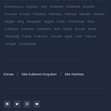
Kastamonu
Kayseri
Kilis
Kırıkkale
Kırklareli
Kırşehir
Kocaeli
Konya
Kütahya
Malatya
Manisa
Mardin
Mersin
Muğla
Muş
Nevşehir
Niğde
Ordu
Osmaniye
Rize
Sakarya
Samsun
Şanlıurfa
Siirt
Sinop
Şırnak
Sivas
Tekirdağ
Tokat
Trabzon
Tunceli
Uşak
Van
Yalova
Yozgat
Zonguldak
Künye
Site Kullanım Koşulları
Site Haritası