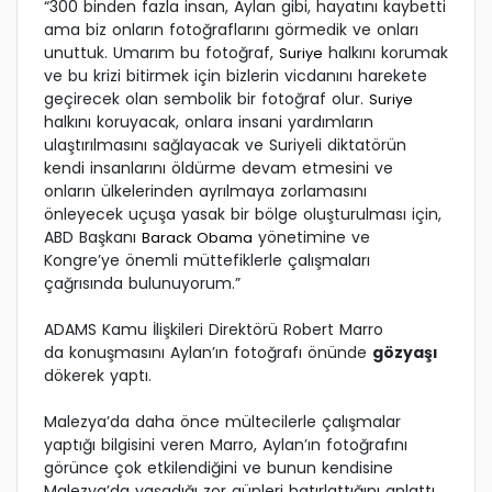
“300 binden fazla insan, Aylan gibi, hayatını kaybetti
ama biz onların fotoğraflarını görmedik ve onları
unuttuk. Umarım bu fotoğraf,
halkını korumak
Suriye
ve bu krizi bitirmek için bizlerin vicdanını harekete
geçirecek olan sembolik bir fotoğraf olur.
Suriye
halkını koruyacak, onlara insani yardımların
ulaştırılmasını sağlayacak ve Suriyeli diktatörün
kendi insanlarını öldürme devam etmesini ve
onların ülkelerinden ayrılmaya zorlamasını
önleyecek uçuşa yasak bir bölge oluşturulması için,
ABD Başkanı
yönetimine ve
Barack Obama
Kongre’ye önemli müttefiklerle çalışmaları
çağrısında bulunuyorum.”
ADAMS Kamu İlişkileri Direktörü Robert Marro
da konuşmasını Aylan’ın fotoğrafı önünde
gözyaşı
dökerek yaptı.
Malezya’da daha önce mültecilerle çalışmalar
yaptığı bilgisini veren Marro, Aylan’ın fotoğrafını
görünce çok etkilendiğini ve bunun kendisine
Malezya’da yaşadığı zor günleri hatırlattığını anlattı.