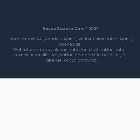
BeyazGazete.Com ' 2021
Haber sitemiz AA (Anadolu Ajansı) ve İHA (İhlas Haber Ajansı)
abonesidir.
Web sitemizde yayınlanan haberlerin telif hakları haber
kaynaklarına aittir. Kaynakları beraberinde belirtilmiştir.
Haberleri kopyalamayınız.