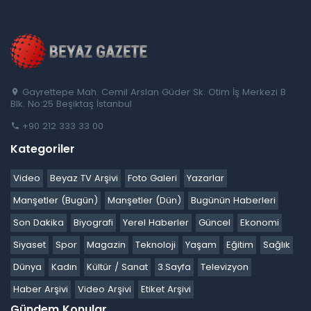
Gayrettepe Mah. Cemil Arslan Güder Sk. Otim İş Merkezi B
Blk. No:25 Beşiktaş İstanbul
+90 212 333 33 00
Kategoriler
Video
Beyaz TV Arşivi
Foto Galeri
Yazarlar
Manşetler (Bugün)
Manşetler (Dün)
Bugünün Haberleri
Son Dakika
Biyografi
Yerel Haberler
Güncel
Ekonomi
Siyaset
Spor
Magazin
Teknoloji
Yaşam
Eğitim
Sağlık
Dünya
Kadın
Kültür / Sanat
3.Sayfa
Televizyon
Haber Arşivi
Video Arşivi
Etiket Arşivi
Gündem Konular