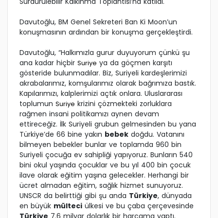
Sürdürülebilir Kalkınma Toplantısı’na katıldı.
Davutoğlu, BM Genel Sekreteri Ban Ki Moon’un
konuşmasının ardından bir konuşma gerçekleştirdi.
Davutoğlu, “Halkımızla gurur duyuyorum çünkü şu
ana kadar hiçbir
ya da göçmen karşıtı
Suriye
gösteride bulunmadılar. Biz, Suriyeli kardeşlerimizi
akrabalarımız, komşularımız olarak bağrımıza bastık.
Kapılarımızı, kalplerimizi açtık onlara. Uluslararası
toplumun
krizini çözmekteki zorluklara
Suriye
rağmen insani politikamızı aynen devam
ettireceğiz. İlk Suriyeli grubun gelmesinden bu yana
Türkiye’de 66 bine yakın
bebek
doğdu. Vatanını
bilmeyen bebekler bunlar ve toplamda 960 bin
Suriyeli çocuğa ev sahipliği yapıyoruz. Bunların 540
bini okul yaşında çocuklar ve bu yıl 400 bin çocuk
ilave olarak eğitim yaşına gelecekler. Herhangi bir
ücret almadan eğitim, sağlık hizmet sunuyoruz.
UNSCR da belirttiği gibi şu anda
Türkiye
, dünyada
en büyük
mülteci
ülkesi ve bu çaba çerçevesinde
Türkiye
7.6 milyar dolarlık bir harcama yaptı.