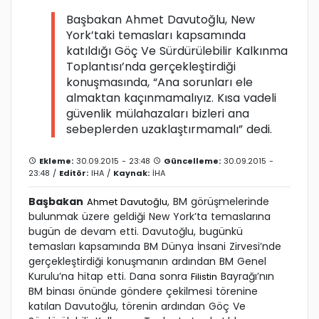
Başbakan Ahmet Davutoğlu, New
York’taki temasları kapsamında
katıldığı Göç Ve Sürdürülebilir Kalkınma
Toplantısı’nda gerçekleştirdiği
konuşmasında, “Ana sorunları ele
almaktan kaçınmamalıyız. Kısa vadeli
güvenlik mülahazaları bizleri ana
sebeplerden uzaklaştırmamalı” dedi.
Ekleme:
30.09.2015 - 23:48
Güncelleme:
30.09.2015 -
23:48 /
Editör:
IHA
/
Kaynak:
İHA
Başbakan
, BM görüşmelerinde
Ahmet Davutoğlu
bulunmak üzere geldiği New York’ta temaslarına
bugün de devam etti. Davutoğlu, bugünkü
temasları kapsamında BM Dünya İnsani Zirvesi’nde
gerçekleştirdiği konuşmanın ardından BM Genel
Kurulu’na hitap etti. Dana sonra
Bayrağı’nın
Filistin
BM binası önünde göndere çekilmesi törenine
katılan Davutoğlu, törenin ardından Göç Ve