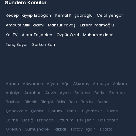
Gündem Konular
Recep Tayyip Erdoğan
Kemal Kılıçdaroğlu
Celal Şengör
Ampute Milli Takımı
Mansur Yavaş
Ekrem İmamoğlu
Yol TV
Alper Taşdelen
Özgür Özel
Muharrem İnce
Tunç Soyer
Serkan Sarı
Adana
Adıyaman
Afyon
Ağrı
Aksaray
Amasya
Ankara
Antalya
Ardahan
Artvin
Aydın
Balıkesir
Bartın
Batman
Bayburt
Bilecik
Bingöl
Bitlis
Bolu
Burdur
Bursa
Çanakkale
Çankırı
Çorum
Denizli
Diyarbakır
Düzce
Edirne
Elazığ
Erzincan
Erzurum
Eskişehir
Gaziantep
Giresun
Gümüşhane
Hakkari
Hatay
Iğdır
Isparta