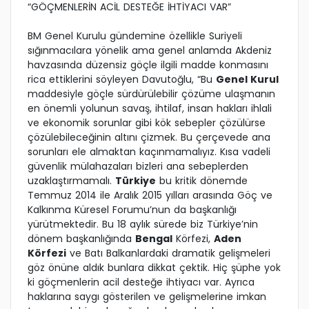
“GÖÇMENLERİN ACİL DESTEĞE İHTİYACI VAR”
BM Genel Kurulu gündemine özellikle Suriyeli
sığınmacılara yönelik ama genel anlamda Akdeniz
havzasında düzensiz göçle ilgili madde konmasını
rica ettiklerini söyleyen Davutoğlu, “Bu
Genel Kurul
maddesiyle göçle sürdürülebilir çözüme ulaşmanın
en önemli yolunun savaş, ihtilaf, insan hakları ihlali
ve ekonomik sorunlar gibi kök sebepler çözülürse
çözülebileceğinin altını çizmek. Bu çerçevede ana
sorunları ele almaktan kaçınmamalıyız. Kısa vadeli
güvenlik mülahazaları bizleri ana sebeplerden
uzaklaştırmamalı.
Türkiye
bu kritik dönemde
Temmuz 2014 ile Aralık 2015 yılları arasında Göç ve
Kalkınma Küresel Forumu’nun da başkanlığı
yürütmektedir. Bu 18 aylık sürede biz Türkiye’nin
dönem başkanlığında
Bengal
Körfezi,
Aden
Körfezi
ve Batı Balkanlardaki dramatik gelişmeleri
göz önüne aldık bunlara dikkat çektik. Hiç şüphe yok
ki göçmenlerin acil desteğe ihtiyacı var. Ayrıca
haklarına saygı gösterilen ve gelişmelerine imkan