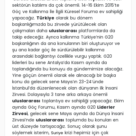
sektörün katılımı da çok önemli. 14-16 Ekim 2015’te
Göç ve Kalkınma İle İlgili Küresel Foruma ev sahipliği
yapacağız.
Türkiye
olarak bu dönem
başkanlığımızda bu zirvede yürütülecek olan
çalışmaları daha
uluslararası
platformlarda da
takip edeceğiz. Ayrıca kalkınma Türkiye’nin G20
başkanlığının da ana konularının biri oluşturuyor ve
şu ana kadar göç ile sürdürülebilir kalkınma
arasındaki bağlantıyı özellikle vurgu yaptık. G20
liderleri bu sene Antalya’da Kasım ayında da
toplandığında bu konuyu da gündemimize alacağız.
Yine göçün önemli olarak ele alınacağı bir başka
konu da gelecek sene Mayıs’ın 23-24’ünde
İstanbul’da düzenlenecek olan dünyanın ilk İnsani
Zirvesi. Dolayısıyla 3 tane arka arkaya önemli
uluslararası
toplantıya ev sahipliği yapacağız. Ekim
ayında Göç Forumu, Kasım ayında G20
Liderler
Zirvesi
, gelecek sene Mayıs ayında da Dünya İnsani
Zirvesi’nde
uluslararası
toplumda bu konuları en
üst düzeyde tartışacağız. Sonuç olarak şunu
söylemek isterim,
krizi hepimiz için çok
Suriye