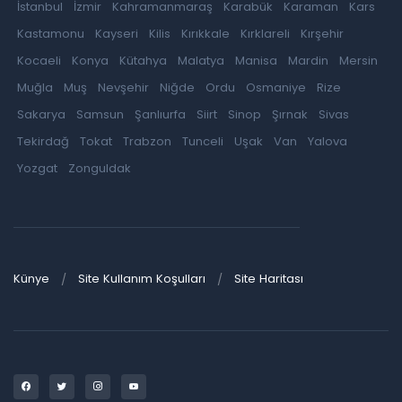
İstanbul
İzmir
Kahramanmaraş
Karabük
Karaman
Kars
Kastamonu
Kayseri
Kilis
Kırıkkale
Kırklareli
Kırşehir
Kocaeli
Konya
Kütahya
Malatya
Manisa
Mardin
Mersin
Muğla
Muş
Nevşehir
Niğde
Ordu
Osmaniye
Rize
Sakarya
Samsun
Şanlıurfa
Siirt
Sinop
Şırnak
Sivas
Tekirdağ
Tokat
Trabzon
Tunceli
Uşak
Van
Yalova
Yozgat
Zonguldak
Künye
Site Kullanım Koşulları
Site Haritası