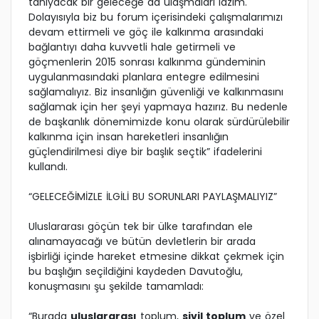
tanıyacak bir geleceğe da ulaşmaları lazım.
Dolayısıyla biz bu forum içerisindeki çalışmalarımızı
devam ettirmeli ve göç ile kalkınma arasındaki
bağlantıyı daha kuvvetli hale getirmeli ve
göçmenlerin 2015 sonrası kalkınma gündeminin
uygulanmasındaki planlara entegre edilmesini
sağlamalıyız. Biz insanlığın güvenliği ve kalkınmasını
sağlamak için her şeyi yapmaya hazırız. Bu nedenle
de başkanlık dönemimizde konu olarak sürdürülebilir
kalkınma için insan hareketleri insanlığın
güçlendirilmesi diye bir başlık seçtik” ifadelerini
kullandı.
“GELECEĞİMİZLE İLGİLİ BU SORUNLARI PAYLAŞMALIYIZ”
Uluslararası göçün tek bir ülke tarafından ele
alınamayacağı ve bütün devletlerin bir arada
işbirliği içinde hareket etmesine dikkat çekmek için
bu başlığın seçildiğini kaydeden Davutoğlu,
konuşmasını şu şekilde tamamladı:
“Burada
uluslararası
toplum,
sivil toplum
ve özel