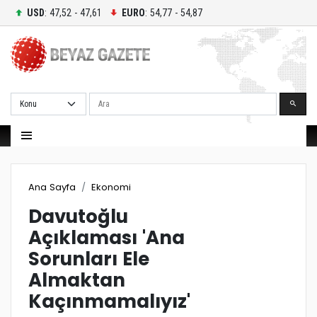
USD
: 47,52 - 47,61
EURO
: 54,77 - 54,87
Ara
Ana Sayfa
Ekonomi
Davutoğlu
Açıklaması 'Ana
Sorunları Ele
Almaktan
Kaçınmamalıyız'