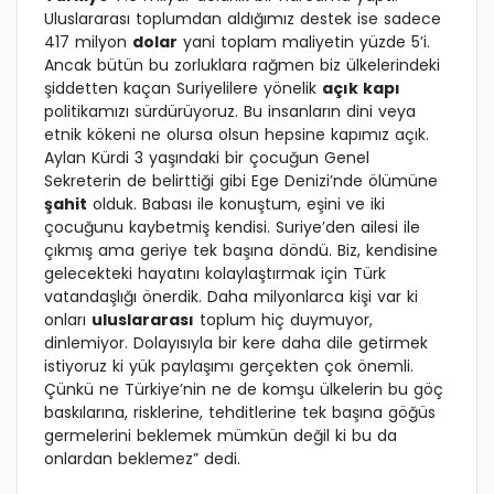
Uluslararası toplumdan aldığımız destek ise sadece
417 milyon
dolar
yani toplam maliyetin yüzde 5’i.
Ancak bütün bu zorluklara rağmen biz ülkelerindeki
şiddetten kaçan Suriyelilere yönelik
açık kapı
politikamızı sürdürüyoruz. Bu insanların dini veya
etnik kökeni ne olursa olsun hepsine kapımız açık.
Aylan Kürdi 3 yaşındaki bir çocuğun Genel
Sekreterin de belirttiği gibi Ege Denizi’nde ölümüne
şahit
olduk. Babası ile konuştum, eşini ve iki
çocuğunu kaybetmiş kendisi. Suriye’den ailesi ile
çıkmış ama geriye tek başına döndü. Biz, kendisine
gelecekteki hayatını kolaylaştırmak için Türk
vatandaşlığı önerdik. Daha milyonlarca kişi var ki
onları
uluslararası
toplum hiç duymuyor,
dinlemiyor. Dolayısıyla bir kere daha dile getirmek
istiyoruz ki yük paylaşımı gerçekten çok önemli.
Çünkü ne Türkiye’nin ne de komşu ülkelerin bu göç
baskılarına, risklerine, tehditlerine tek başına göğüs
germelerini beklemek mümkün değil ki bu da
onlardan beklemez” dedi.