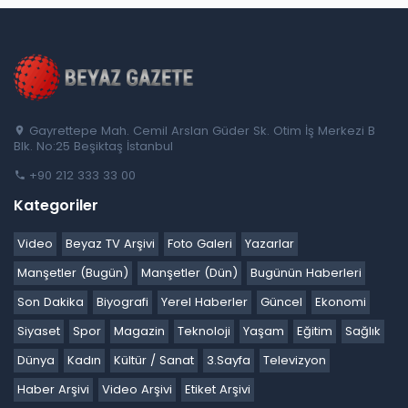
Gayrettepe Mah. Cemil Arslan Güder Sk. Otim İş Merkezi B
Blk. No:25 Beşiktaş İstanbul
+90 212 333 33 00
Kategoriler
Video
Beyaz TV Arşivi
Foto Galeri
Yazarlar
Manşetler (Bugün)
Manşetler (Dün)
Bugünün Haberleri
Son Dakika
Biyografi
Yerel Haberler
Güncel
Ekonomi
Siyaset
Spor
Magazin
Teknoloji
Yaşam
Eğitim
Sağlık
Dünya
Kadın
Kültür / Sanat
3.Sayfa
Televizyon
Haber Arşivi
Video Arşivi
Etiket Arşivi