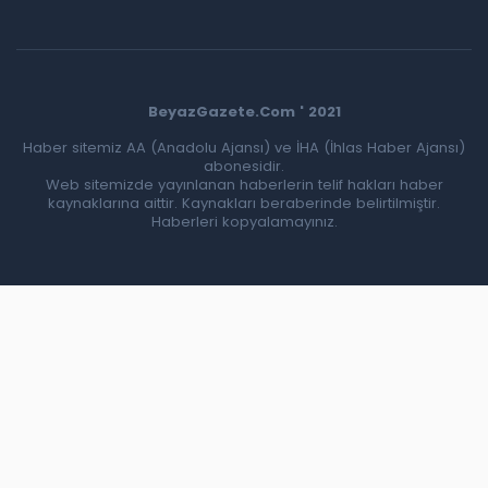
BeyazGazete.Com ' 2021
Haber sitemiz AA (Anadolu Ajansı) ve İHA (İhlas Haber Ajansı)
abonesidir.
Web sitemizde yayınlanan haberlerin telif hakları haber
kaynaklarına aittir. Kaynakları beraberinde belirtilmiştir.
Haberleri kopyalamayınız.