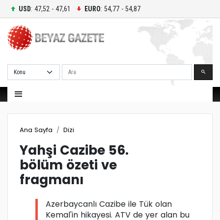
USD
: 47,52 - 47,61
EURO
: 54,77 - 54,87
Ara
Ana Sayfa
Dizi
Yahşi Cazibe 56.
bölüm özeti ve
fragmanı
Azerbaycanlı Cazibe ile Tük olan
Kemal'in hikayesi. ATV de yer alan bu