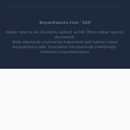
BeyazGazete.Com ' 2021
Haber sitemiz AA (Anadolu Ajansı) ve İHA (İhlas Haber Ajansı)
abonesidir.
Web sitemizde yayınlanan haberlerin telif hakları haber
kaynaklarına aittir. Kaynakları beraberinde belirtilmiştir.
Haberleri kopyalamayınız.