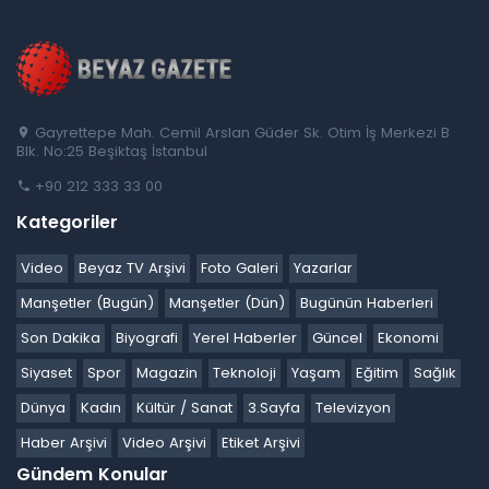
Gayrettepe Mah. Cemil Arslan Güder Sk. Otim İş Merkezi B
Blk. No:25 Beşiktaş İstanbul
+90 212 333 33 00
Kategoriler
Video
Beyaz TV Arşivi
Foto Galeri
Yazarlar
Manşetler (Bugün)
Manşetler (Dün)
Bugünün Haberleri
Son Dakika
Biyografi
Yerel Haberler
Güncel
Ekonomi
Siyaset
Spor
Magazin
Teknoloji
Yaşam
Eğitim
Sağlık
Dünya
Kadın
Kültür / Sanat
3.Sayfa
Televizyon
Haber Arşivi
Video Arşivi
Etiket Arşivi
Gündem Konular