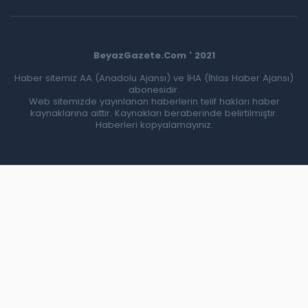
BeyazGazete.Com ' 2021
Haber sitemiz AA (Anadolu Ajansı) ve İHA (İhlas Haber Ajansı)
abonesidir.
Web sitemizde yayınlanan haberlerin telif hakları haber
kaynaklarına aittir. Kaynakları beraberinde belirtilmiştir.
Haberleri kopyalamayınız.