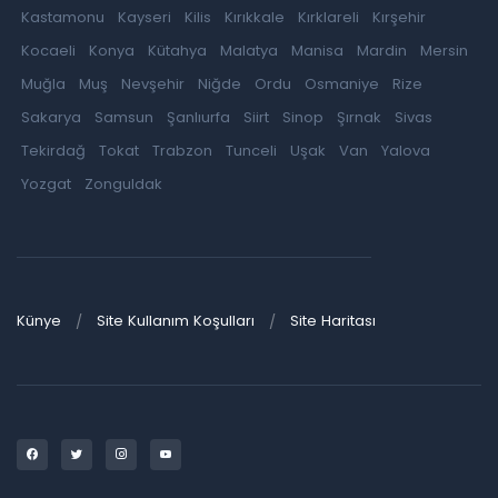
Kastamonu
Kayseri
Kilis
Kırıkkale
Kırklareli
Kırşehir
Kocaeli
Konya
Kütahya
Malatya
Manisa
Mardin
Mersin
Muğla
Muş
Nevşehir
Niğde
Ordu
Osmaniye
Rize
Sakarya
Samsun
Şanlıurfa
Siirt
Sinop
Şırnak
Sivas
Tekirdağ
Tokat
Trabzon
Tunceli
Uşak
Van
Yalova
Yozgat
Zonguldak
Künye
Site Kullanım Koşulları
Site Haritası