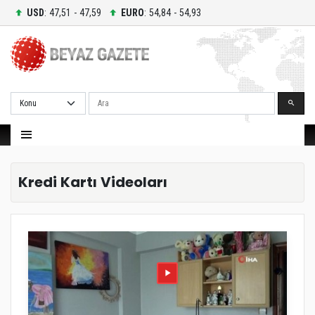
USD
: 47,51 - 47,59
EURO
: 54,84 - 54,93
Ara
Kredi Kartı Videoları