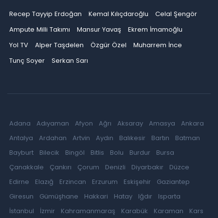
Recep Tayyip Erdoğan
Kemal Kılıçdaroğlu
Celal Şengör
Ampute Milli Takımı
Mansur Yavaş
Ekrem İmamoğlu
Yol TV
Alper Taşdelen
Özgür Özel
Muharrem İnce
Tunç Soyer
Serkan Sarı
Adana
Adıyaman
Afyon
Ağrı
Aksaray
Amasya
Ankara
Antalya
Ardahan
Artvin
Aydın
Balıkesir
Bartın
Batman
Bayburt
Bilecik
Bingöl
Bitlis
Bolu
Burdur
Bursa
Çanakkale
Çankırı
Çorum
Denizli
Diyarbakır
Düzce
Edirne
Elazığ
Erzincan
Erzurum
Eskişehir
Gaziantep
Giresun
Gümüşhane
Hakkari
Hatay
Iğdır
Isparta
İstanbul
İzmir
Kahramanmaraş
Karabük
Karaman
Kars