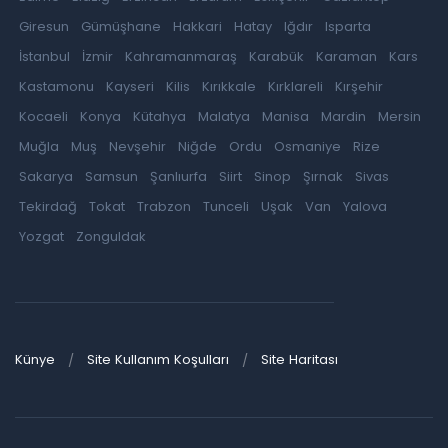
Giresun
Gümüşhane
Hakkari
Hatay
Iğdır
Isparta
İstanbul
İzmir
Kahramanmaraş
Karabük
Karaman
Kars
Kastamonu
Kayseri
Kilis
Kırıkkale
Kırklareli
Kırşehir
Kocaeli
Konya
Kütahya
Malatya
Manisa
Mardin
Mersin
Muğla
Muş
Nevşehir
Niğde
Ordu
Osmaniye
Rize
Sakarya
Samsun
Şanlıurfa
Siirt
Sinop
Şırnak
Sivas
Tekirdağ
Tokat
Trabzon
Tunceli
Uşak
Van
Yalova
Yozgat
Zonguldak
Künye
Site Kullanım Koşulları
Site Haritası