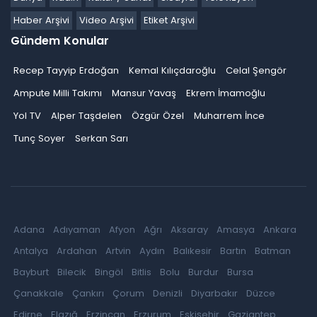
Haber Arşivi
Video Arşivi
Etiket Arşivi
Gündem Konular
Recep Tayyip Erdoğan
Kemal Kılıçdaroğlu
Celal Şengör
Ampute Milli Takımı
Mansur Yavaş
Ekrem İmamoğlu
Yol TV
Alper Taşdelen
Özgür Özel
Muharrem İnce
Tunç Soyer
Serkan Sarı
Adana
Adıyaman
Afyon
Ağrı
Aksaray
Amasya
Ankara
Antalya
Ardahan
Artvin
Aydın
Balıkesir
Bartın
Batman
Bayburt
Bilecik
Bingöl
Bitlis
Bolu
Burdur
Bursa
Çanakkale
Çankırı
Çorum
Denizli
Diyarbakır
Düzce
Edirne
Elazığ
Erzincan
Erzurum
Eskişehir
Gaziantep