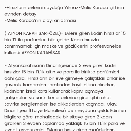
-Hırsızların evlerini soyduğu Yılmaz-Melis Karaca çiftinin
evinden detay
-Melis Karaca’nın olayı anlatması
( AFYON KARAHİSAR-ÖZEL)- Evlere giren kadın hırsızlar 15
bin TL ile parfümleri bile çaldı- Kadın hırsızla
tanınmamak için maske ve gözlüklerini profesyonelce
kullandı AFYON KARAHİSAR
- Afyonkarahisar’ın Dinar ilçesinde 3 eve giren kadın
hırsızlar 15 bin TL’lik altın ve para ile birlikte parfümleri
dahi çaldı. Hırsızların bir eve girmeye çalıştıkları anlar ise
güvenlik kameraları tarafından kayıt altına alınırken,
kadınların kredi kartı kullanarak kapıyı açmaya
çalışmaları ve sanki kendi evlerine girer gibi rahat
tavırlar sergilemeleri ise dikkatlerden kaçmadı. Olay,
Dinar ilçesi İtfaiye Mahallesi'nde meydana geldi. Edinilen
bilgilere göre, mahalledeki bir siteye giren 2 kadın
girdikleri 3 evden toplamda yaklaşık 15 bin TL'lik para ve
ziynet eşyası çaldı. Evlerine hırsız giren mağdurların