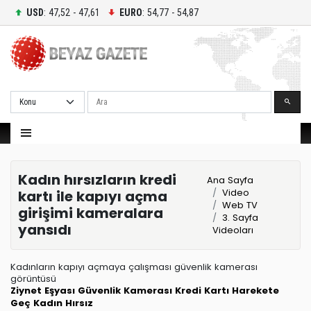
USD
: 47,52 - 47,61
EURO
: 54,77 - 54,87
Ara
Kadın hırsızların kredi
Ana Sayfa
Video
kartı ile kapıyı açma
Web TV
girişimi kameralara
3. Sayfa
yansıdı
Videoları
Kadınların kapıyı açmaya çalışması güvenlik kamerası
görüntüsü
Ziynet Eşyası
Güvenlik Kamerası
Kredi Kartı
Harekete
Geç
Kadın Hırsız