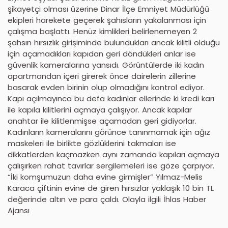
şikayetçi olması üzerine Dinar İlçe Emniyet Müdürlüğü
ekipleri harekete geçerek şahısların yakalanması için
çalışma başlattı. Henüz kimlikleri belirlenemeyen 2
şahsın hırsızlık girişiminde bulundukları ancak kilitli olduğu
için açamadıkları kapıdan geri döndükleri anlar ise
güvenlik kameralarına yansıdı. Görüntülerde iki kadın
apartmandan içeri girerek önce dairelerin zillerine
basarak evden birinin olup olmadığını kontrol ediyor.
Kapı açılmayınca bu defa kadınlar ellerinde ki kredi karı
ile kapıla kilitlerini açmaya çalışıyor. Ancak kapılar
anahtar ile kilitlenmişse açamadan geri gidiyorlar.
Kadınların kameralarını görünce tanınmamak için ağız
maskeleri ile birlikte gözlüklerini takmaları ise
dikkatlerden kaçmazken aynı zamanda kapıları açmaya
çalışırken rahat tavırlar sergilemeleri ise göze çarpıyor.
“İki komşumuzun daha evine girmişler” Yılmaz-Melis
Karaca çiftinin evine de giren hırsızlar yaklaşık 10 bin TL
değerinde altın ve para çaldı. Olayla ilgili İhlas Haber
Ajansı