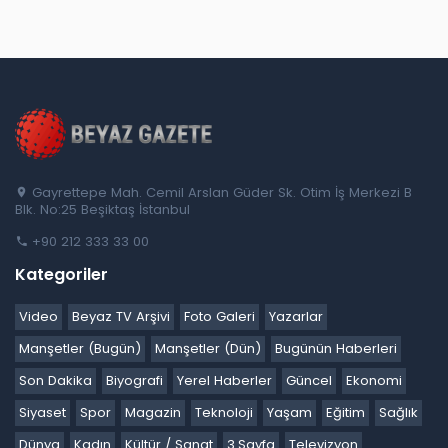
Gayrettepe Mah. Cemil Arslan Güder Sk. Otim İş Merkezi B
Blk. No:25 Beşiktaş İstanbul
+90 212 333 33 00
Kategoriler
Video
Beyaz TV Arşivi
Foto Galeri
Yazarlar
Manşetler (Bugün)
Manşetler (Dün)
Bugünün Haberleri
Son Dakika
Biyografi
Yerel Haberler
Güncel
Ekonomi
Siyaset
Spor
Magazin
Teknoloji
Yaşam
Eğitim
Sağlık
Dünya
Kadın
Kültür / Sanat
3.Sayfa
Televizyon