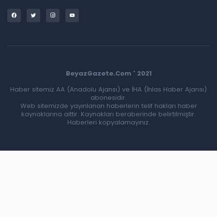
BeyazGazete.Com ' 2021
Haber sitemiz AA (Anadolu Ajansı) ve İHA (İhlas Haber Ajansı)
abonesidir.
Web sitemizde yayınlanan haberlerin telif hakları haber
kaynaklarına aittir. Kaynakları beraberinde belirtilmiştir.
Haberleri kopyalamayınız.