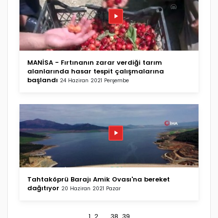
MANİSA - Fırtınanın zarar verdiği tarım
alanlarında hasar tespit çalışmalarına
başlandı
24 Haziran 2021 Perşembe
Tahtaköprü Barajı Amik Ovası'na bereket
dağıtıyor
20 Haziran 2021 Pazar
1
2
...
38
39