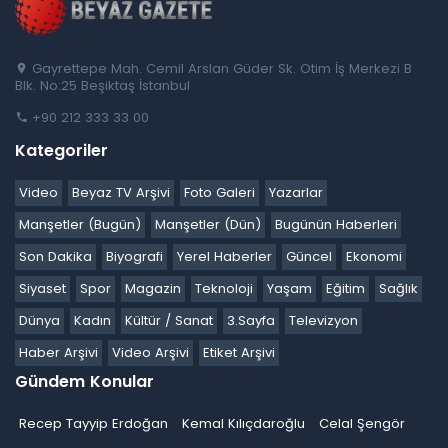
Gayrettepe Mah. Cemil Arslan Güder Sk. Otim İş Merkezi B
Blk. No:25 Beşiktaş İstanbul
+90 212 333 33 00
Kategoriler
Video
Beyaz TV Arşivi
Foto Galeri
Yazarlar
Manşetler (Bugün)
Manşetler (Dün)
Bugünün Haberleri
Son Dakika
Biyografi
Yerel Haberler
Güncel
Ekonomi
Siyaset
Spor
Magazin
Teknoloji
Yaşam
Eğitim
Sağlık
Dünya
Kadın
Kültür / Sanat
3.Sayfa
Televizyon
Haber Arşivi
Video Arşivi
Etiket Arşivi
Gündem Konular
Recep Tayyip Erdoğan
Kemal Kılıçdaroğlu
Celal Şengör