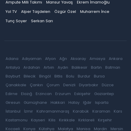
Ampute Milli Takımı
Mansur Yavaş
Ekrem İmamoğlu
Yol TV
Alper Taşdelen
Özgür Özel
Muharrem İnce
Tunç Soyer
Serkan Sarı
Adana
Adıyaman
Afyon
Ağrı
Aksaray
Amasya
Ankara
Antalya
Ardahan
Artvin
Aydın
Balıkesir
Bartın
Batman
Bayburt
Bilecik
Bingöl
Bitlis
Bolu
Burdur
Bursa
Çanakkale
Çankırı
Çorum
Denizli
Diyarbakır
Düzce
Edirne
Elazığ
Erzincan
Erzurum
Eskişehir
Gaziantep
Giresun
Gümüşhane
Hakkari
Hatay
Iğdır
Isparta
İstanbul
İzmir
Kahramanmaraş
Karabük
Karaman
Kars
Kastamonu
Kayseri
Kilis
Kırıkkale
Kırklareli
Kırşehir
Kocaeli
Konya
Kütahya
Malatya
Manisa
Mardin
Mersin