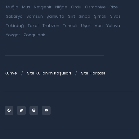
Muğla
Muş
Nevşehir
Niğde
Ordu
Osmaniye
Rize
Sakarya
Samsun
Şanlıurfa
Siirt
Sinop
Şırnak
Sivas
Tekirdağ
Tokat
Trabzon
Tunceli
Uşak
Van
Yalova
Yozgat
Zonguldak
Künye
Site Kullanım Koşulları
Site Haritası