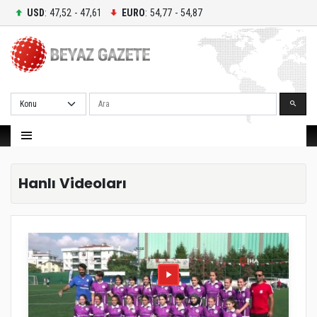
USD
: 47,52 - 47,61
EURO
: 54,77 - 54,87
Ara
Hanlı Videoları