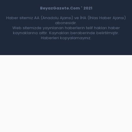
BeyazGazete.Com ' 2021
Haber sitemiz AA (Anadolu Ajansı) ve İHA (İhlas Haber Ajansı)
abonesidir.
Web sitemizde yayınlanan haberlerin telif hakları haber
kaynaklarına aittir. Kaynakları beraberinde belirtilmiştir.
Haberleri kopyalamayınız.