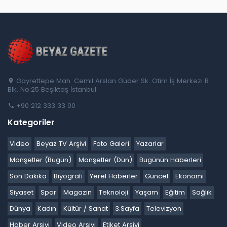
Gayrettepe Mah. Cemil Arslan Güder Sk. Otim İş Merkezi B
Blk. No:25 Beşiktaş İstanbul
+90 212 333 33 00
Kategoriler
Video
Beyaz TV Arşivi
Foto Galeri
Yazarlar
Manşetler (Bugün)
Manşetler (Dün)
Bugünün Haberleri
Son Dakika
Biyografi
Yerel Haberler
Güncel
Ekonomi
Siyaset
Spor
Magazin
Teknoloji
Yaşam
Eğitim
Sağlık
Dünya
Kadın
Kültür / Sanat
3.Sayfa
Televizyon
Haber Arşivi
Video Arşivi
Etiket Arşivi