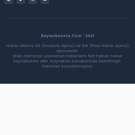
BeyazGazete.Com ' 2021
Haber sitemiz AA (Anadolu Ajansı) ve İHA (İhlas Haber Ajansı)
abonesidir.
Web sitemizde yayınlanan haberlerin telif hakları haber
kaynaklarına aittir. Kaynakları beraberinde belirtilmiştir.
Haberleri kopyalamayınız.