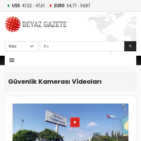
USD
: 47,52 - 47,61
EURO
: 54,77 - 54,87
Ara
Güvenlik Kamerası Videoları