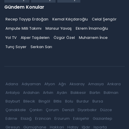
Gündem Konular
Recep Tayyip Erdoğan
Kemal Kılıçdaroğlu
Celal Şengör
Ampute Milli Takımı
Mansur Yavaş
Ekrem İmamoğlu
Yol TV
Alper Taşdelen
Özgür Özel
Muharrem İnce
Tunç Soyer
Serkan Sarı
Adana
Adıyaman
Afyon
Ağrı
Aksaray
Amasya
Ankara
Antalya
Ardahan
Artvin
Aydın
Balıkesir
Bartın
Batman
Bayburt
Bilecik
Bingöl
Bitlis
Bolu
Burdur
Bursa
Çanakkale
Çankırı
Çorum
Denizli
Diyarbakır
Düzce
Edirne
Elazığ
Erzincan
Erzurum
Eskişehir
Gaziantep
Giresun
Gümüşhane
Hakkari
Hatay
Iğdır
Isparta