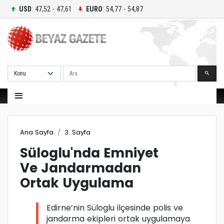
USD
: 47,52 - 47,61
EURO
: 54,77 - 54,87
Ara
Ana Sayfa
3. Sayfa
Süloglu'nda Emniyet
Ve Jandarmadan
Ortak Uygulama
Edirne’nin Süloglu ilçesinde polis ve
jandarma ekipleri ortak uygulamaya