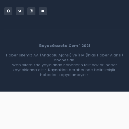
BeyazGazete.Com ' 2021
Haber sitemiz AA (Anadolu Ajansı) ve İHA (İhlas Haber Ajansı)
abonesidir.
Web sitemizde yayınlanan haberlerin telif hakları haber
kaynaklarına aittir. Kaynakları beraberinde belirtilmiştir.
Haberleri kopyalamayınız.