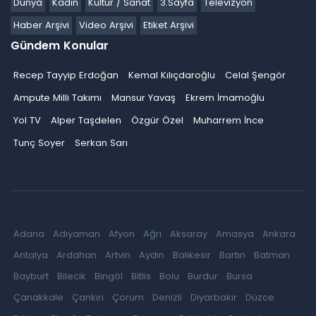
Dünya
Kadın
Kültür / Sanat
3.Sayfa
Televizyon
Haber Arşivi
Video Arşivi
Etiket Arşivi
Gündem Konular
Recep Tayyip Erdoğan
Kemal Kılıçdaroğlu
Celal Şengör
Ampute Milli Takımı
Mansur Yavaş
Ekrem İmamoğlu
Yol TV
Alper Taşdelen
Özgür Özel
Muharrem İnce
Tunç Soyer
Serkan Sarı
Adana
Adıyaman
Afyon
Ağrı
Aksaray
Amasya
Ankara
Antalya
Ardahan
Artvin
Aydın
Balıkesir
Bartın
Batman
Bayburt
Bilecik
Bingöl
Bitlis
Bolu
Burdur
Bursa
Çanakkale
Çankırı
Çorum
Denizli
Diyarbakır
Düzce