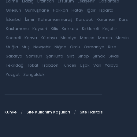
Edirne
Elazığ
Erzincan
Erzurum
Eskişehir
Gaziantep
Giresun
Gümüşhane
Hakkari
Hatay
Iğdır
Isparta
İstanbul
İzmir
Kahramanmaraş
Karabük
Karaman
Kars
Kastamonu
Kayseri
Kilis
Kırıkkale
Kırklareli
Kırşehir
Kocaeli
Konya
Kütahya
Malatya
Manisa
Mardin
Mersin
Muğla
Muş
Nevşehir
Niğde
Ordu
Osmaniye
Rize
Sakarya
Samsun
Şanlıurfa
Siirt
Sinop
Şırnak
Sivas
Tekirdağ
Tokat
Trabzon
Tunceli
Uşak
Van
Yalova
Yozgat
Zonguldak
Künye
Site Kullanım Koşulları
Site Haritası