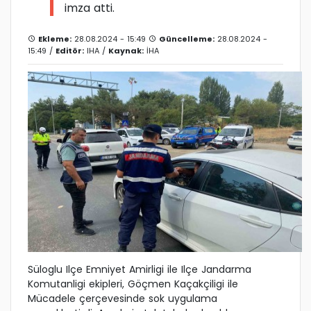
imza atti.
Ekleme:
28.08.2024 - 15:49
Güncelleme:
28.08.2024 -
15:49 /
Editör:
IHA
/
Kaynak:
İHA
Süloglu Ilçe Emniyet Amirligi ile Ilçe Jandarma
Komutanligi ekipleri, Göçmen Kaçakçiligi ile
Mücadele çerçevesinde sok uygulama