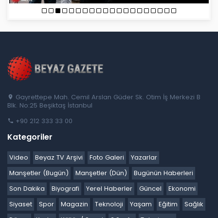
Gayrettepe Mah. Cemil Arslan Güder Sk. Otim İş Merkezi B
Blk. No:25 Beşiktaş İstanbul
+90 212 333 33 00
Kategoriler
Video
Beyaz TV Arşivi
Foto Galeri
Yazarlar
Manşetler (Bugün)
Manşetler (Dün)
Bugünün Haberleri
Son Dakika
Biyografi
Yerel Haberler
Güncel
Ekonomi
Siyaset
Spor
Magazin
Teknoloji
Yaşam
Eğitim
Sağlık