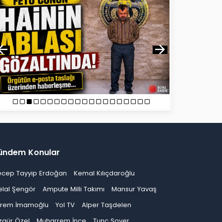
ündem Konular
ecep Tayyip Erdoğan
Kemal Kılıçdaroğlu
elal Şengör
Ampute Milli Takımı
Mansur Yavaş
krem İmamoğlu
Yol TV
Alper Taşdelen
zgür Özel
Muharrem İnce
Tunç Soyer