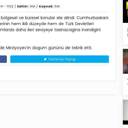
4 - 11:52 /
Editör:
IHA
/
Kaynak:
İHA
ri, bölgesel ve küresel konular ele alindi. Cumhurbaskani
rinin hem ikili düzeyde hem de Türk Devletleri
rmlarda daha ileri seviyeye tasinacagina inandigini
e Mirziyoyev’in dogum gününü de tebrik etti.
Twitter'da Paylaş