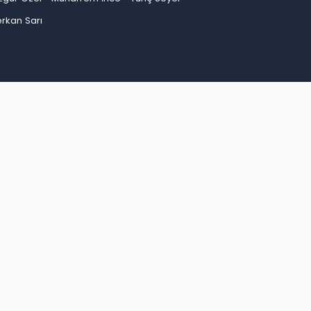
rkan Sarı
an
Bayburt
Bilecik
Bingöl
Bitlis
Bolu
Burdur
ep
Giresun
Gümüşhane
Hakkari
Hatay
Iğdır
Kırşehir
Kocaeli
Konya
Kütahya
Malatya
inop
Şırnak
Sivas
Tekirdağ
Tokat
Trabzon