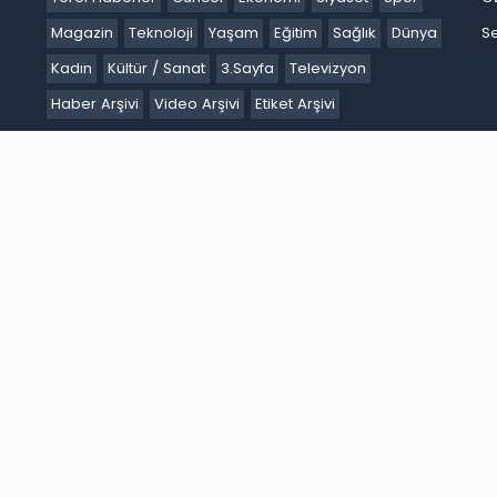
Magazin
Teknoloji
Yaşam
Eğitim
Sağlık
Dünya
Se
Kadın
Kültür / Sanat
3.Sayfa
Televizyon
Haber Arşivi
Video Arşivi
Etiket Arşivi
Ankara
Antalya
Ardahan
Artvin
Aydın
Balıkesir
Bartın
Batm
akır
Düzce
Edirne
Elazığ
Erzincan
Erzurum
Eskişehir
Gaziant
k
Karaman
Kars
Kastamonu
Kayseri
Kilis
Kırıkkale
Kırklareli
iğde
Ordu
Osmaniye
Rize
Sakarya
Samsun
Şanlıurfa
Siirt
S