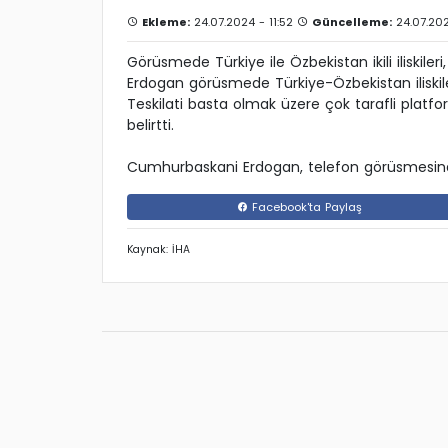
Ekleme:
24.07.2024 - 11:52
Güncelleme:
24.07.202
Görüsmede Türkiye ile Özbekistan ikili iliskile
Erdogan görüsmede Türkiye-Özbekistan iliskile
Teskilati basta olmak üzere çok tarafli platfo
belirtti.
Cumhurbaskani Erdogan, telefon görüsmesind
Facebook'ta Paylaş
Kaynak: İHA