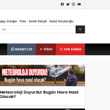
ayyip Erdoğan
-
Putin
-
Devlet Bahçeli
-
Kemal Kılıçdaroğlu
Ara
MANŞETLER
VİDEO
SON DAKİKA
Meteoroloji Duyurdu! Bugün Hava Nasıl
Olacak?