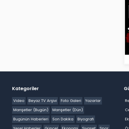
Kategoriler
G
Video
Beyaz TV Arşivi
Foto Galeri
Yazarlar
R
Manşetler (Bugün)
Manşetler (Dün)
C
Bugünün Haberleri
Son Dakika
Biyografi
E
Yerel Haberler
Güncel
Ekonomi
Siyaset
Spor
Ö