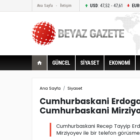
USD
: 47,52 - 47,61
EUR
Ana Sayfa
İletişim
GÜNCEL
SİYASET
EKONOMİ
Ana Sayfa
Siyaset
Cumhurbaskani Erdoga
Cumhurbaskani Mirziyo
Cumhurbaskani Recep Tayyip Erd
Mirziyoyev ile bir telefon görüsmes