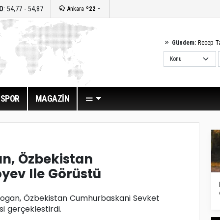
O
: 54,77 - 54,87
Ankara
º22
Gündem:
Recep T
SPOR
MAGAZİN
n, Özbekistan
yev Ile Görüstü
ogan, Özbekistan Cumhurbaskani Sevket
i gerçeklestirdi.