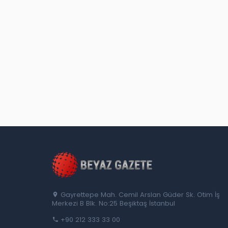
Gayrettepe Mah. Cemil Arslan Güder Sk. Otim İş
Merkezi B Blk. No:25 Beşiktaş İstanbul
+90 212 333 33 00