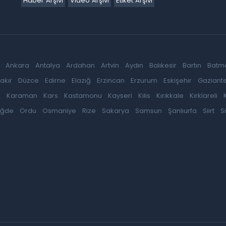
Haber Arşivi
Video Arşivi
Etiket Arşivi
Ankara
Antalya
Ardahan
Artvin
Aydın
Balıkesir
Bartın
Batm
akır
Düzce
Edirne
Elazığ
Erzincan
Erzurum
Eskişehir
Gaziant
k
Karaman
Kars
Kastamonu
Kayseri
Kilis
Kırıkkale
Kırklareli
iğde
Ordu
Osmaniye
Rize
Sakarya
Samsun
Şanlıurfa
Siirt
S