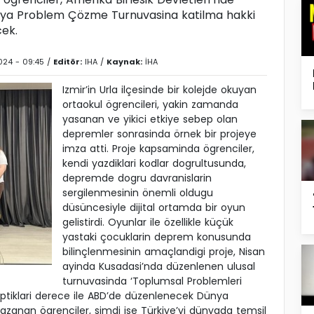
ünya Problem Çözme Turnuvasina katilma hakki
cek.
024 - 09:45 /
Editör:
IHA
/
Kaynak:
İHA
Izmir’in Urla ilçesinde bir kolejde okuyan
ortaokul ögrencileri, yakin zamanda
yasanan ve yikici etkiye sebep olan
depremler sonrasinda örnek bir projeye
imza atti. Proje kapsaminda ögrenciler,
kendi yazdiklari kodlar dogrultusunda,
depremde dogru davranislarin
sergilenmesinin önemli oldugu
düsüncesiyle dijital ortamda bir oyun
gelistirdi. Oyunlar ile özellikle küçük
yastaki çocuklarin deprem konusunda
bilinçlenmesinin amaçlandigi proje, Nisan
ayinda Kusadasi’nda düzenlenen ulusal
turnuvasinda ‘Toplumsal Problemleri
ptiklari derece ile ABD’de düzenlenecek Dünya
anan ögrenciler, simdi ise Türkiye’yi dünyada temsil