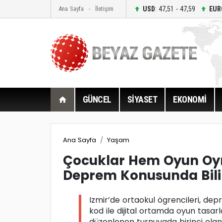
USD
: 47,51 - 47,59
EUR
Ana Sayfa
İletişim
GÜNCEL
SİYASET
EKONOMİ
Ana Sayfa
Yaşam
Çocuklar Hem Oyun O
Deprem Konusunda Bil
Izmir’de ortaokul ögrencileri, dep
kod ile dijital ortamda oyun tasarl
düzenlenen turnuvada birinci olan 