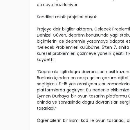
etmeye hazirlaniyor.
Kendileri minik projeleri büyük
Projeye dair bilgiler aktaran, Gelecek Problem
Denizel Güven, deprem konusunda yapi stok
biçimlerini de depremle yasamaya adapte etm
‘Gelecek Problemleri Kulübü’ne, 5’ten 7. sinifa
küresel problemleri çözmeye yönelik çesitli fik
kaydetti:
“Depremle ilgili dogru davranislari nasil kazandi
Bunlarin içinden en cazip gelen çözüm dijital
seçtigimiz 9-15 yas arasi çocuklar zamanlarini
platformlarda geçiriyor. Bu nedenle ekibimiz
Eymen Durkaya, bir oyun tasarim platformu
aninda ve sonrasinda dogru davranislari sergil
tasarladi.”
Ögrencilerin bir kismi kod ile oyun tasarladi,