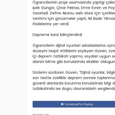
Ögrencilerinin proje asamasinda yaptigi çal
Ipek Güngör, Çinar Pektas, Emre Evren ve Poy
tasarladi. Defne Akarsu web sitesi için içerikl
tanitimi için görüsmeler yapti, Nil Bade Yilm
ifadelerine yer verdi.
Depreme karsi bilinçlendirdi
Ögrencilerin dijital oyunlari arkadaslarina 
düzeyini tespit ettiklerini söyleyen Güven, ö
içi deprem tatbikati yapma, esyalari uygun
alanini bilme gibi konularinda eksikler oldugunu 
Sözlerini sürdüren Güven, “Dijital oyunlar, bilg
son testte özellikle deprem sonrasi toplanm
güvenli alanlarda korunma konularinda bilgi 
tatbikatinda ise dogru davranislarin sergilend
Facebook'ta Paylaş