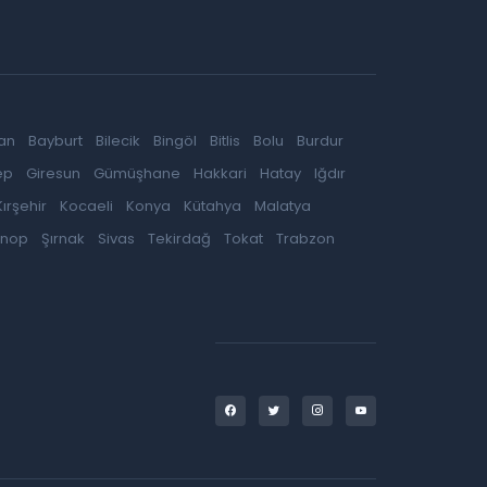
an
Bayburt
Bilecik
Bingöl
Bitlis
Bolu
Burdur
ep
Giresun
Gümüşhane
Hakkari
Hatay
Iğdır
Kırşehir
Kocaeli
Konya
Kütahya
Malatya
inop
Şırnak
Sivas
Tekirdağ
Tokat
Trabzon