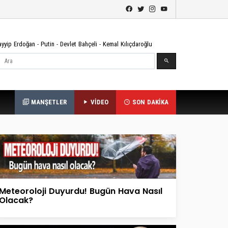
ayyip Erdoğan
-
Putin
-
Devlet Bahçeli
-
Kemal Kılıçdaroğlu
Ara
MANŞETLER
VİDEO
SON DAKİKA
Meteoroloji Duyurdu! Bugün Hava Nasıl
Olacak?