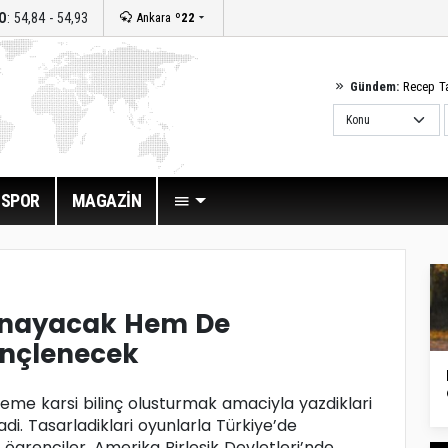
O
: 54,84 - 54,93
Ankara
º22
Gündem:
Recep T
SPOR
MAGAZİN
ynayacak Hem De
inçlenecek
reme karsi bilinç olusturmak amaciyla yazdiklari
adi. Tasarladiklari oyunlarla Türkiye’de
ögrenciler, Amerika Birlesik Devletleri’nde