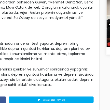
ismalardan bahseden Güven, “Mehmet Deniz Son, Berra
raz Mavi Öztürk de web 2 araçlarini kullanarak oyunlar
er olusturdu, Arjen Arslan projenin duyurulmasi ve
az ve Asli Su Özbay da sosyal medyamizi yönetti”
oynatmadan önce ön test yaparak deprem bilinç
zellikle deprem çantasi hazirlama, deprem plani ve ev
 sekilde konumlandirma ve monte etme, toplanma
tespit ettiklerini belirtti.
ilendirici içerikler ve sunumlar sonrasinda yaptigimiz
a alani, deprem çantasi hazirlama ve deprem sirasinda
düzeyinde bir artisin olustuguna, okulumuzdaki deprem
igine sahit olduk” diye konustu.
Twitter'da Paylaş