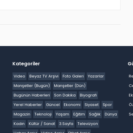
Kategoriler
G
Video
Beyaz TV Arşivi
Foto Galeri
Yazarlar
R
Manşetler (Bugün)
Manşetler (Dün)
C
Bugünün Haberleri
Son Dakika
Biyografi
E
Yerel Haberler
Güncel
Ekonomi
Siyaset
Spor
Ö
Magazin
Teknoloji
Yaşam
Eğitim
Sağlık
Dünya
Se
Kadın
Kültür / Sanat
3.Sayfa
Televizyon