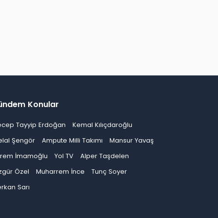
ündem Konular
ecep Tayyip Erdoğan
Kemal Kılıçdaroğlu
elal Şengör
Ampute Milli Takımı
Mansur Yavaş
krem İmamoğlu
Yol TV
Alper Taşdelen
zgür Özel
Muharrem İnce
Tunç Soyer
rkan Sarı