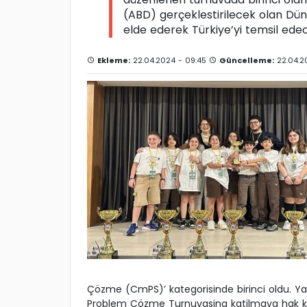
(ABD) gerçeklestirilecek olan D
elde ederek Türkiye’yi temsil ede
Ekleme:
22.04.2024 - 09:45
Güncelleme:
22.04.2
Çözme (CmPS)’ kategorisinde birinci oldu. Ya
Problem Çözme Turnuvasina katilmaya hak kaz