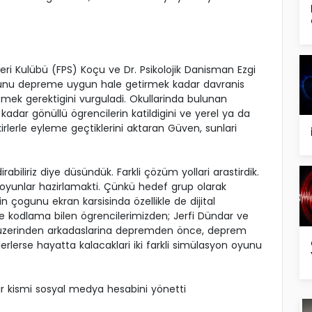
leri Kulübü (FPS) Koçu ve Dr. Psikolojik Danisman Ezgi
unu depreme uygun hale getirmek kadar davranis
ek gerektigini vurguladi. Okullarinda bulunan
 kadar gönüllü ögrencilerin katildigini ve yerel ya da
irlerle eyleme geçtiklerini aktaran Güven, sunlari
rabiliriz diye düsündük. Farkli çözüm yollari arastirdik.
 oyunlar hazirlamakti. Çünkü hedef grup olarak
n çogunu ekran karsisinda özellikle de dijital
de kodlama bilen ögrencilerimizden; Jerfi Dündar ve
 üzerinden arkadaslarina depremden önce, deprem
erlerse hayatta kalacaklari iki farkli simülasyon oyunu
 bir kismi sosyal medya hesabini yönetti