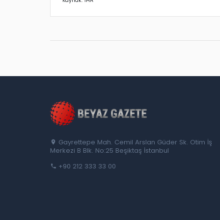
Kaynak: İHA
Gayrettepe Mah. Cemil Arslan Güder Sk. Otim İş
Merkezi B Blk. No:25 Beşiktaş İstanbul
+90 212 333 33 00