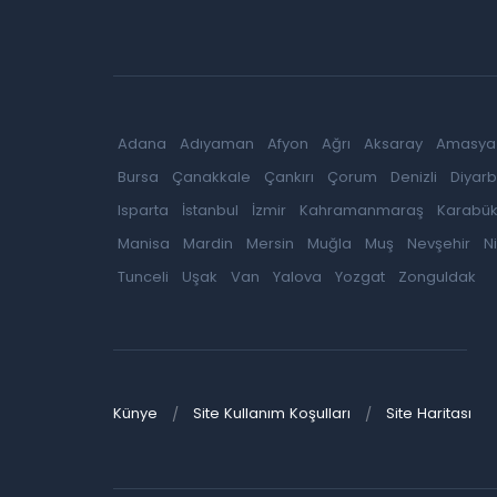
Adana
Adıyaman
Afyon
Ağrı
Aksaray
Amasya
Bursa
Çanakkale
Çankırı
Çorum
Denizli
Diyarb
Isparta
İstanbul
İzmir
Kahramanmaraş
Karabü
Manisa
Mardin
Mersin
Muğla
Muş
Nevşehir
N
Tunceli
Uşak
Van
Yalova
Yozgat
Zonguldak
Künye
Site Kullanım Koşulları
Site Haritası