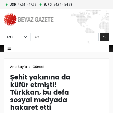
USD
: 47,51 - 47,59
EURO
: 54,84 - 54,93
Ara
Ana Sayfa
Güncel
Şehit yakınına da
küfür etmişti!
Türkkan, bu defa
sosyal medyada
hakaret etti