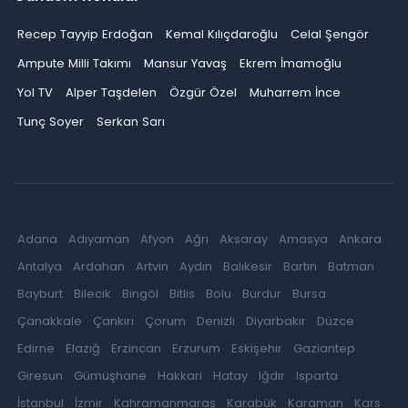
Recep Tayyip Erdoğan
Kemal Kılıçdaroğlu
Celal Şengör
Ampute Milli Takımı
Mansur Yavaş
Ekrem İmamoğlu
Yol TV
Alper Taşdelen
Özgür Özel
Muharrem İnce
Tunç Soyer
Serkan Sarı
Adana
Adıyaman
Afyon
Ağrı
Aksaray
Amasya
Ankara
Antalya
Ardahan
Artvin
Aydın
Balıkesir
Bartın
Batman
Bayburt
Bilecik
Bingöl
Bitlis
Bolu
Burdur
Bursa
Çanakkale
Çankırı
Çorum
Denizli
Diyarbakır
Düzce
Edirne
Elazığ
Erzincan
Erzurum
Eskişehir
Gaziantep
Giresun
Gümüşhane
Hakkari
Hatay
Iğdır
Isparta
İstanbul
İzmir
Kahramanmaraş
Karabük
Karaman
Kars