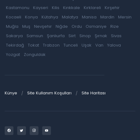
Kastamonu
Kayseri
Kilis
Kırıkkale
Kırklareli
Kırşehir
Kocaeli
Konya
Kütahya
Malatya
Manisa
Mardin
Mersin
Muğla
Muş
Nevşehir
Niğde
Ordu
Osmaniye
Rize
Sakarya
Samsun
Şanlıurfa
Siirt
Sinop
Şırnak
Sivas
Tekirdağ
Tokat
Trabzon
Tunceli
Uşak
Van
Yalova
Yozgat
Zonguldak
Künye
Site Kullanım Koşulları
Site Haritası