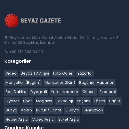
Gayrettepe Mah. Cemil Arslan Güder Sk. Otim İş Merkezi B
Blk. No:25 Beşiktaş İstanbul
+90 212 333 33 00
Kategoriler
Video
Beyaz TV Arşivi
Foto Galeri
Yazarlar
Manşetler (Bugün)
Manşetler (Dün)
Bugünün Haberleri
Son Dakika
Biyografi
Yerel Haberler
Güncel
Ekonomi
Siyaset
Spor
Magazin
Teknoloji
Yaşam
Eğitim
Sağlık
Dünya
Kadın
Kültür / Sanat
3.Sayfa
Televizyon
Haber Arşivi
Video Arşivi
Etiket Arşivi
Gündem Konular