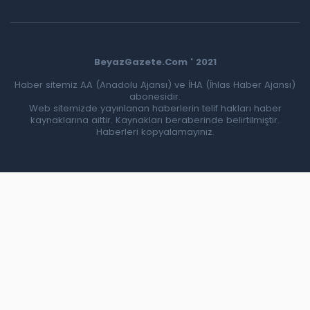
BeyazGazete.Com ' 2021
Haber sitemiz AA (Anadolu Ajansı) ve İHA (İhlas Haber Ajansı)
abonesidir.
Web sitemizde yayınlanan haberlerin telif hakları haber
kaynaklarına aittir. Kaynakları beraberinde belirtilmiştir.
Haberleri kopyalamayınız.