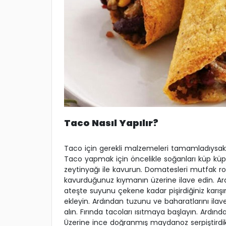
Taco Nasıl Yapılır?
Taco için gerekli malzemeleri tamamladıysa
Taco yapmak için öncelikle soğanları küp küp
zeytinyağı ile kavurun. Domatesleri mutfak r
kavurduğunuz kıymanın üzerine ilave edin. Ardı
ateşte suyunu çekene kadar pişirdiğiniz karış
ekleyin. Ardından tuzunu ve baharatlarını ila
alın. Fırında tacoları ısıtmaya başlayın. Ardın
Üzerine ince doğranmış maydanoz serpiştirdikte