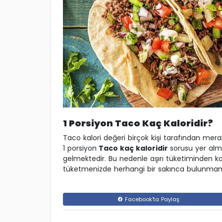
1 Porsiyon Taco Kaç Kaloridir?
Taco kalori değeri birçok kişi tarafından mera
1 porsiyon
Taco kaç kaloridir
sorusu yer alma
gelmektedir. Bu nedenle aşırı tüketiminden kaç
tüketmenizde herhangi bir sakınca bulunmam
Facebook'ta Paylaş