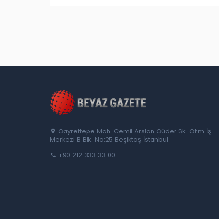
Gayrettepe Mah. Cemil Arslan Güder Sk. Otim İş
Merkezi B Blk. No:25 Beşiktaş İstanbul
+90 212 333 33 00