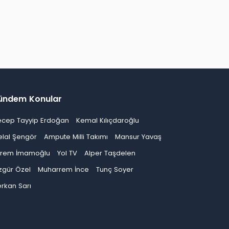
ündem Konular
ecep Tayyip Erdoğan
Kemal Kılıçdaroğlu
elal Şengör
Ampute Milli Takımı
Mansur Yavaş
krem İmamoğlu
Yol TV
Alper Taşdelen
zgür Özel
Muharrem İnce
Tunç Soyer
rkan Sarı