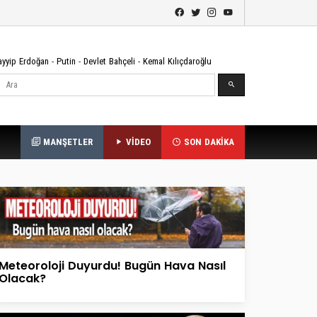
ayyip Erdoğan
-
Putin
-
Devlet Bahçeli
-
Kemal Kılıçdaroğlu
Ara
MANŞETLER
VİDEO
SON DAKİKA
Meteoroloji Duyurdu! Bugün Hava Nasıl
Olacak?