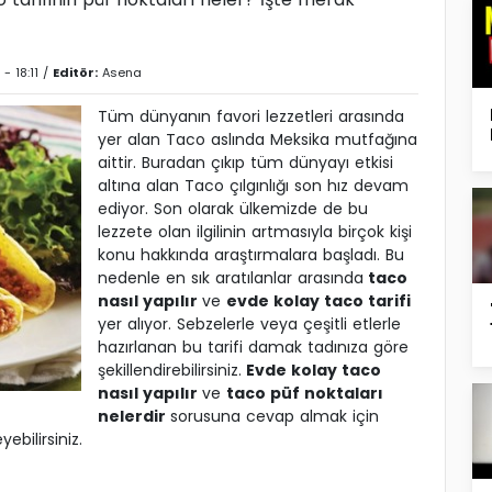
- 18:11 /
Editör:
Asena
Tüm dünyanın favori lezzetleri arasında
yer alan Taco aslında Meksika mutfağına
aittir. Buradan çıkıp tüm dünyayı etkisi
altına alan Taco çılgınlığı son hız devam
ediyor. Son olarak ülkemizde de bu
lezzete olan ilgilinin artmasıyla birçok kişi
konu hakkında araştırmalara başladı. Bu
nedenle en sık aratılanlar arasında
taco
nasıl yapılır
ve
evde kolay taco tarifi
yer alıyor. Sebzelerle veya çeşitli etlerle
hazırlanan bu tarifi damak tadınıza göre
şekillendirebilirsiniz.
Evde kolay taco
nasıl yapılır
ve
taco püf noktaları
nelerdir
sorusuna cevap almak için
ebilirsiniz.