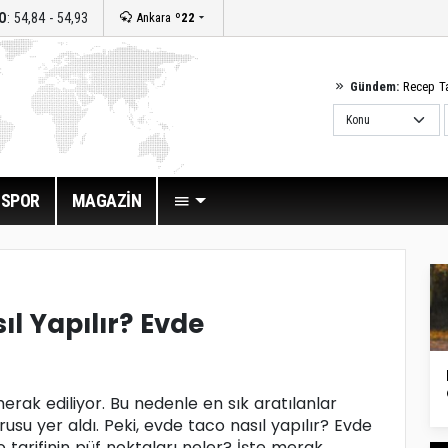
O
: 54,84 - 54,93
Ankara
º22
Gündem:
Recep T
SPOR
MAGAZİN
l Yapılır? Evde
merak ediliyor. Bu nedenle en sık aratılanlar
rusu yer aldı. Peki, evde taco nasıl yapılır? Evde
co tarifinin püf noktaları neler? İşte merak