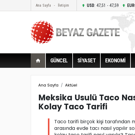
USD
: 47,51 - 47,59
EUR
Ana Sayfa
İletişim
GÜNCEL
SİYASET
EKONOMİ
Ana Sayfa
Aktüel
Meksika Usulü Taco Nası
Kolay Taco Tarifi
Taco tarifi birçok kişi tarafından 
arasında evde tacı nasıl yapılır so
kolay taco tarifi nasıl yapılır? Ta