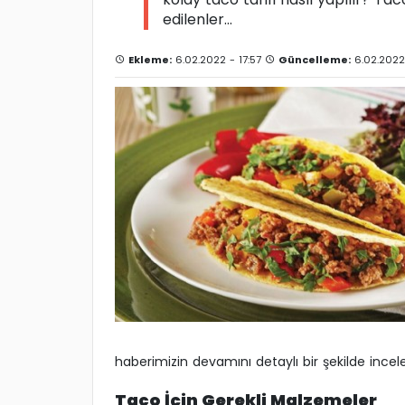
edilenler...
Ekleme:
6.02.2022 - 17:57
Güncelleme:
6.02.2022 
haberimizin devamını detaylı bir şekilde inceley
Taco İçin Gerekli Malzemeler