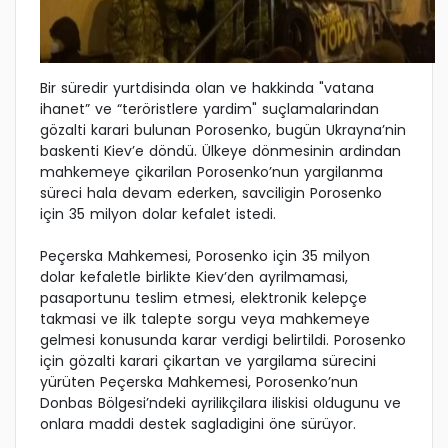
Bir süredir yurtdisinda olan ve hakkinda "vatana
ihanet” ve “teröristlere yardim" suçlamalarindan
gözalti karari bulunan Porosenko, bugün Ukrayna’nin
baskenti Kiev’e döndü. Ülkeye dönmesinin ardindan
mahkemeye çikarilan Porosenko’nun yargilanma
süreci hala devam ederken, savciligin Porosenko
için 35 milyon dolar kefalet istedi.
Peçerska Mahkemesi, Porosenko için 35 milyon
dolar kefaletle birlikte Kiev’den ayrilmamasi,
pasaportunu teslim etmesi, elektronik kelepçe
takmasi ve ilk talepte sorgu veya mahkemeye
gelmesi konusunda karar verdigi belirtildi. Porosenko
için gözalti karari çikartan ve yargilama sürecini
yürüten Peçerska Mahkemesi, Porosenko’nun
Donbas Bölgesi’ndeki ayrilikçilara iliskisi oldugunu ve
onlara maddi destek sagladigini öne sürüyor.