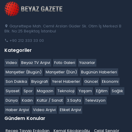
Gayrettepe Mah. Cemil Arslan Güder Sk. Otim İş Merkezi B
Blk. No:25 Beşiktaş İstanbul
+90 212 333 33 00
Kategoriler
Video
Beyaz TV Arşivi
Foto Galeri
Yazarlar
Manşetler (Bugün)
Manşetler (Dün)
Bugünün Haberleri
Son Dakika
Biyografi
Yerel Haberler
Güncel
Ekonomi
Siyaset
Spor
Magazin
Teknoloji
Yaşam
Eğitim
Sağlık
Dünya
Kadın
Kültür / Sanat
3.Sayfa
Televizyon
Haber Arşivi
Video Arşivi
Etiket Arşivi
Gündem Konular
Recep Tayyip Erdoğan
Kemal Kılıçdaroğlu
Celal Şengör