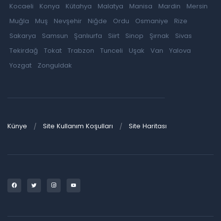
Kocaeli
Konya
Kütahya
Malatya
Manisa
Mardin
Mersin
Muğla
Muş
Nevşehir
Niğde
Ordu
Osmaniye
Rize
Sakarya
Samsun
Şanlıurfa
Siirt
Sinop
Şırnak
Sivas
Tekirdağ
Tokat
Trabzon
Tunceli
Uşak
Van
Yalova
Yozgat
Zonguldak
Künye
Site Kullanım Koşulları
Site Haritası