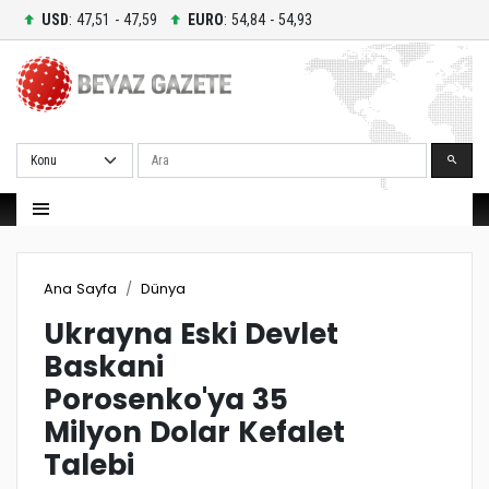
USD
: 47,51 - 47,59
EURO
: 54,84 - 54,93
Ara
Ana Sayfa
Dünya
Ukrayna Eski Devlet
Baskani
Porosenko'ya 35
Milyon Dolar Kefalet
Talebi