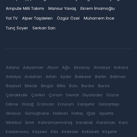
Ampute Milli Takımı
Mansur Yavaş
Ekrem İmamoğlu
Yol TV
Alper Taşdelen
Özgür Özel
Muharrem İnce
Tunç Soyer
Serkan Sarı
Adana
Adıyaman
Afyon
Ağrı
Aksaray
Amasya
Ankara
Antalya
Ardahan
Artvin
Aydın
Balıkesir
Bartın
Batman
Bayburt
Bilecik
Bingöl
Bitlis
Bolu
Burdur
Bursa
Çanakkale
Çankırı
Çorum
Denizli
Diyarbakır
Düzce
Edirne
Elazığ
Erzincan
Erzurum
Eskişehir
Gaziantep
Giresun
Gümüşhane
Hakkari
Hatay
Iğdır
Isparta
İstanbul
İzmir
Kahramanmaraş
Karabük
Karaman
Kars
Kastamonu
Kayseri
Kilis
Kırıkkale
Kırklareli
Kırşehir