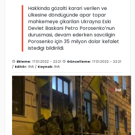
Hakkinda gözalti karari verilen ve
ülkesine döndügünde apar topar
mahkemeye çikarilan Ukrayna Eski
Devlet Baskani Petro Porosenko’nun
durusmasi, devam ederken savciligin
Porosenko için 35 milyon dolar kefalet
istedigi bildirildi.
Ekleme:
17.01.2022 - 22:21
Güncelleme:
17.01.2022 - 22:21
/
Editör:
IHA
/
Kaynak:
İHA