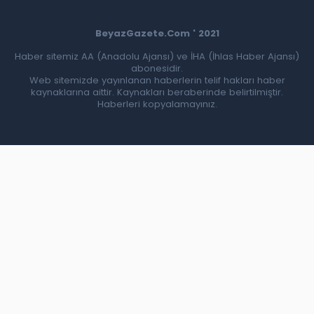
BeyazGazete.Com ' 2021
Haber sitemiz AA (Anadolu Ajansı) ve İHA (İhlas Haber Ajansı)
abonesidir.
Web sitemizde yayınlanan haberlerin telif hakları haber
kaynaklarına aittir. Kaynakları beraberinde belirtilmiştir.
Haberleri kopyalamayınız.