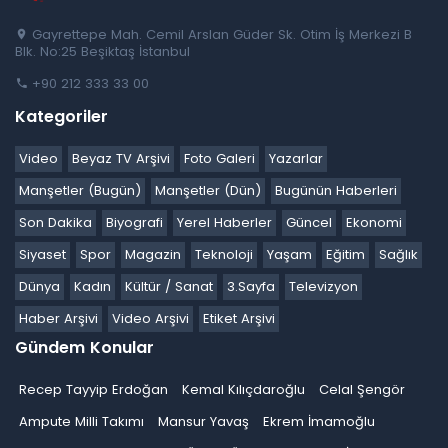
Gayrettepe Mah. Cemil Arslan Güder Sk. Otim İş Merkezi B
Blk. No:25 Beşiktaş İstanbul
+90 212 333 33 00
Kategoriler
Video
Beyaz TV Arşivi
Foto Galeri
Yazarlar
Manşetler (Bugün)
Manşetler (Dün)
Bugünün Haberleri
Son Dakika
Biyografi
Yerel Haberler
Güncel
Ekonomi
Siyaset
Spor
Magazin
Teknoloji
Yaşam
Eğitim
Sağlık
Dünya
Kadın
Kültür / Sanat
3.Sayfa
Televizyon
Haber Arşivi
Video Arşivi
Etiket Arşivi
Gündem Konular
Recep Tayyip Erdoğan
Kemal Kılıçdaroğlu
Celal Şengör
Ampute Milli Takımı
Mansur Yavaş
Ekrem İmamoğlu