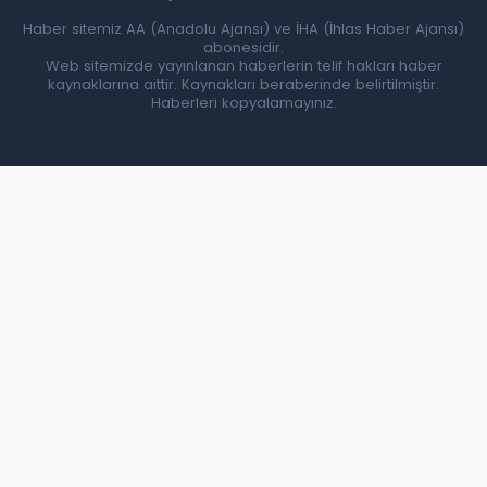
Haber sitemiz AA (Anadolu Ajansı) ve İHA (İhlas Haber Ajansı)
abonesidir.
Web sitemizde yayınlanan haberlerin telif hakları haber
kaynaklarına aittir. Kaynakları beraberinde belirtilmiştir.
Haberleri kopyalamayınız.