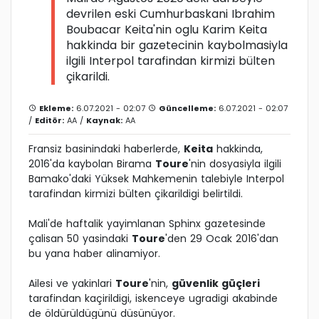
devrilen eski Cumhurbaskani Ibrahim
Boubacar Keita'nin oglu Karim Keita
hakkinda bir gazetecinin kaybolmasiyla
ilgili Interpol tarafindan kirmizi bülten
çikarildi.
Ekleme:
6.07.2021 - 02:07
Güncelleme:
6.07.2021 - 02:07
/
Editör:
AA
/
Kaynak:
AA
Fransiz basinindaki haberlerde,
Keita
hakkinda,
2016'da kaybolan Birama
Toure
'nin dosyasiyla ilgili
Bamako'daki Yüksek Mahkemenin talebiyle Interpol
tarafindan kirmizi bülten çikarildigi belirtildi.
Mali'de haftalik yayimlanan Sphinx gazetesinde
çalisan 50 yasindaki
Toure
'den 29 Ocak 2016'dan
bu yana haber alinamiyor.
Ailesi ve yakinlari
Toure
'nin,
güvenlik güçleri
tarafindan kaçirildigi, iskenceye ugradigi akabinde
de öldürüldügünü düsünüyor.