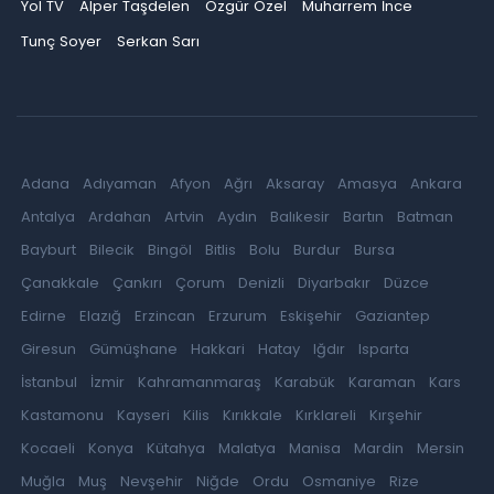
Yol TV
Alper Taşdelen
Özgür Özel
Muharrem İnce
Tunç Soyer
Serkan Sarı
Adana
Adıyaman
Afyon
Ağrı
Aksaray
Amasya
Ankara
Antalya
Ardahan
Artvin
Aydın
Balıkesir
Bartın
Batman
Bayburt
Bilecik
Bingöl
Bitlis
Bolu
Burdur
Bursa
Çanakkale
Çankırı
Çorum
Denizli
Diyarbakır
Düzce
Edirne
Elazığ
Erzincan
Erzurum
Eskişehir
Gaziantep
Giresun
Gümüşhane
Hakkari
Hatay
Iğdır
Isparta
İstanbul
İzmir
Kahramanmaraş
Karabük
Karaman
Kars
Kastamonu
Kayseri
Kilis
Kırıkkale
Kırklareli
Kırşehir
Kocaeli
Konya
Kütahya
Malatya
Manisa
Mardin
Mersin
Muğla
Muş
Nevşehir
Niğde
Ordu
Osmaniye
Rize