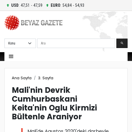
USD
: 47,51 - 47,59
EURO
: 54,84 - 54,93
Ara
Ana Sayfa
3. Sayfa
Mali'nin Devrik
Cumhurbaskani
Keita'nin Oglu Kirmizi
Bültenle Araniyor
Mali'de Agustos 2020'deki darbeyle