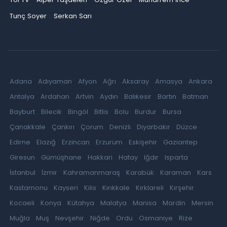
Tunç Soyer
Serkan Sarı
Adana
Adıyaman
Afyon
Ağrı
Aksaray
Amasya
Ankara
Antalya
Ardahan
Artvin
Aydın
Balıkesir
Bartın
Batman
Bayburt
Bilecik
Bingöl
Bitlis
Bolu
Burdur
Bursa
Çanakkale
Çankırı
Çorum
Denizli
Diyarbakır
Düzce
Edirne
Elazığ
Erzincan
Erzurum
Eskişehir
Gaziantep
Giresun
Gümüşhane
Hakkari
Hatay
Iğdır
Isparta
İstanbul
İzmir
Kahramanmaraş
Karabük
Karaman
Kars
Kastamonu
Kayseri
Kilis
Kırıkkale
Kırklareli
Kırşehir
Kocaeli
Konya
Kütahya
Malatya
Manisa
Mardin
Mersin
Muğla
Muş
Nevşehir
Niğde
Ordu
Osmaniye
Rize