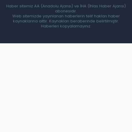
Haber sitemiz AA (Anadolu Ajansı) ve İHA (İhlas Haber Ajansı)
abonesidir.
Web sitemizde yayınlanan haberlerin telif hakları haber
kaynaklarına aittir. Kaynakları beraberinde belirtilmiştir.
Haberleri kopyalamayınız.