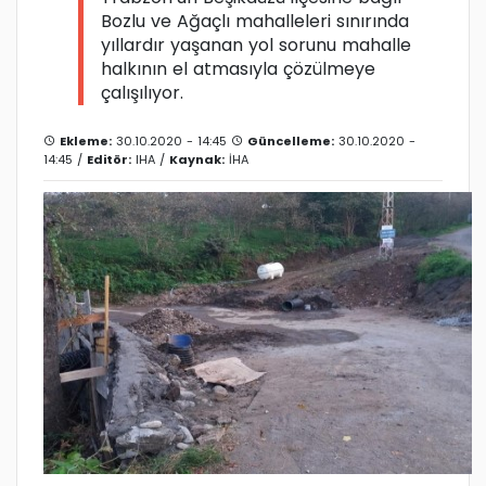
Bozlu ve Ağaçlı mahalleleri sınırında
yıllardır yaşanan yol sorunu mahalle
halkının el atmasıyla çözülmeye
çalışılıyor.
Ekleme:
30.10.2020 - 14:45
Güncelleme:
30.10.2020 -
14:45 /
Editör:
IHA
/
Kaynak:
İHA