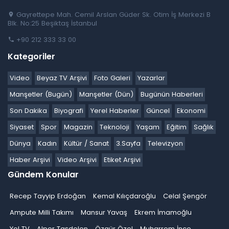
Gayrettepe Mah. Cemil Arslan Güder Sk. Otim İş Merkezi B
Blk. No:25 Beşiktaş İstanbul
+90 212 333 33 00
Kategoriler
Video
Beyaz TV Arşivi
Foto Galeri
Yazarlar
Manşetler (Bugün)
Manşetler (Dün)
Bugünün Haberleri
Son Dakika
Biyografi
Yerel Haberler
Güncel
Ekonomi
Siyaset
Spor
Magazin
Teknoloji
Yaşam
Eğitim
Sağlık
Dünya
Kadın
Kültür / Sanat
3.Sayfa
Televizyon
Haber Arşivi
Video Arşivi
Etiket Arşivi
Gündem Konular
Recep Tayyip Erdoğan
Kemal Kılıçdaroğlu
Celal Şengör
Ampute Milli Takımı
Mansur Yavaş
Ekrem İmamoğlu
Yol TV
Alper Taşdelen
Özgür Özel
Muharrem İnce