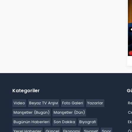
Kategoriler
G
Video
Beyaz TV Arşivi
Foto Galeri
Yazarlar
R
Manşetler (Bugün)
Manşetler (Dün)
C
Bugünün Haberleri
Son Dakika
Biyografi
E
Yerel Haberler
Güncel
Ekonomi
Siyaset
Spor
Ö