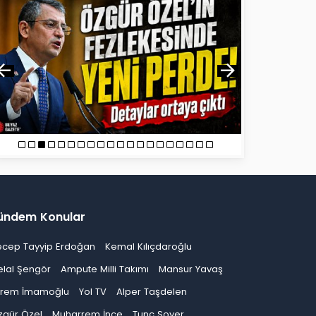
ündem Konular
ecep Tayyip Erdoğan
Kemal Kılıçdaroğlu
elal Şengör
Ampute Milli Takımı
Mansur Yavaş
krem İmamoğlu
Yol TV
Alper Taşdelen
zgür Özel
Muharrem İnce
Tunç Soyer