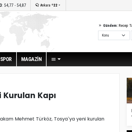
O
: 54,77 - 54,87
Ankara
º22
Gündem:
Recep T
SPOR
MAGAZİN
 Kurulan Kapı
akam Mehmet Türköz, Tosya`ya yeni kurulan