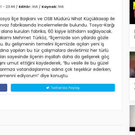
1 - 23:44 /
Editör:
IHA
/
Kaynak:
İHA
sya İlçe Başkanı ve OSB Müdürü Nihat Küçükkasap ile
pervaz fabrikasında incelemelerde bulundu. Tosya-Karğı
 alana kurulan fabrika, 60 kişiye istihdam sağlayacak.
makamı Mehmet Türköz, “İlçemizde son yıllarda gözle
. Bu gelişmenin temelini ilçemizde açılan yeni iş
dına yapılan bu tür çalışmalara devletimiz her türlü
mları sayesinde ilçenin inşallah daha da gelişerek göç
ını umut ettiğini kaydederek, “Bu vesile ile bu güzel
larımıza vatandaşlarımız adına çok teşekkür ederken,
temenni ediyorum” diye konuştu.
Twitter'da Paylaş