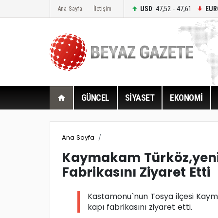
USD
: 47,52 - 47,61
EUR
Ana Sayfa
İletişim
GÜNCEL
SİYASET
EKONOMİ
Ana Sayfa
Kaymakam Türköz,yeni
Fabrikasını Ziyaret Etti
Kastamonu`nun Tosya ilçesi Kaym
kapı fabrikasını ziyaret etti.