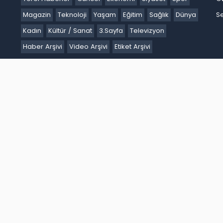
Magazin
Teknoloji
Yaşam
Eğitim
Sağlık
Dünya
Se
Kadın
Kültür / Sanat
3.Sayfa
Televizyon
Haber Arşivi
Video Arşivi
Etiket Arşivi
Ankara
Antalya
Ardahan
Artvin
Aydın
Balıkesir
Bartın
Batm
akır
Düzce
Edirne
Elazığ
Erzincan
Erzurum
Eskişehir
Gaziant
k
Karaman
Kars
Kastamonu
Kayseri
Kilis
Kırıkkale
Kırklareli
iğde
Ordu
Osmaniye
Rize
Sakarya
Samsun
Şanlıurfa
Siirt
S