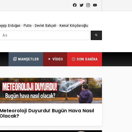
ayyip Erdoğan
-
Putin
-
Devlet Bahçeli
-
Kemal Kılıçdaroğlu
Ara
MANŞETLER
VİDEO
SON DAKİKA
Meteoroloji Duyurdu! Bugün Hava Nasıl
Olacak?