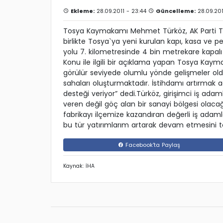
Ekleme:
28.09.2011 - 23:44
Güncelleme:
28.09.201
Tosya Kaymakamı Mehmet Türköz, AK Parti To
birlikte Tosya`ya yeni kurulan kapı, kasa ve 
yolu 7. kilometresinde 4 bin metrekare kapalı
Konu ile ilgili bir açıklama yapan Tosya Kay
görülür seviyede olumlu yönde gelişmeler oldu
sahaları oluşturmaktadır. İstihdamı artırmak a
desteği veriyor” dedi.Türköz, girişimci iş ada
veren değil göç alan bir sanayi bölgesi olacağ
fabrikayı ilçemize kazandıran değerli iş adam
bu tür yatırımlarım artarak devam etmesini 
Facebook'ta Paylaş
Kaynak: İHA