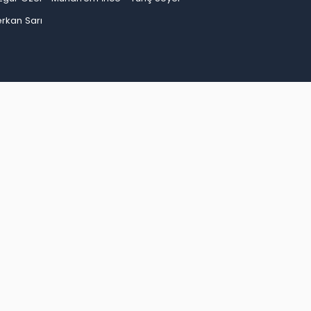
rkan Sarı
an
Bayburt
Bilecik
Bingöl
Bitlis
Bolu
Burdur
ep
Giresun
Gümüşhane
Hakkari
Hatay
Iğdır
Kırşehir
Kocaeli
Konya
Kütahya
Malatya
inop
Şırnak
Sivas
Tekirdağ
Tokat
Trabzon