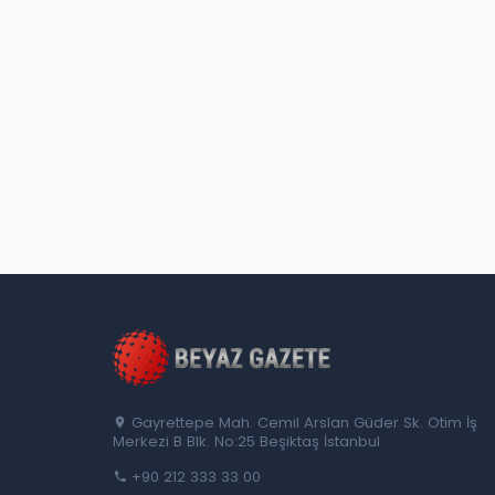
Gayrettepe Mah. Cemil Arslan Güder Sk. Otim İş
Merkezi B Blk. No:25 Beşiktaş İstanbul
+90 212 333 33 00