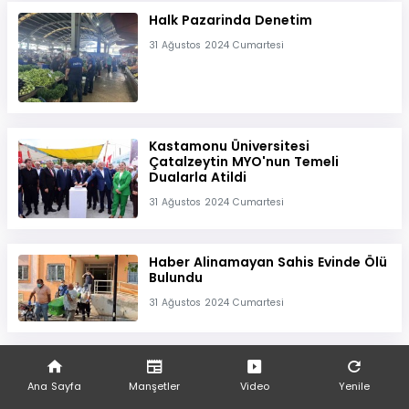
Halk Pazarinda Denetim
31 Ağustos 2024 Cumartesi
Kastamonu Üniversitesi
Çatalzeytin MYO'nun Temeli
Dualarla Atildi
31 Ağustos 2024 Cumartesi
Haber Alinamayan Sahis Evinde Ölü
Bulundu
31 Ağustos 2024 Cumartesi
Ankara'da Kereste
Imalathanesinde Yangin
Ana Sayfa
Manşetler
Video
Yenile
31 Ağustos 2024 Cumartesi