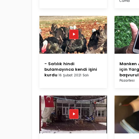
Cuma
- Satılık hindi
Manken A
bulamayınca kendi işini
için Yar
kurdu
başvuru
16 Şubat 2021 Salı
Pazartesi