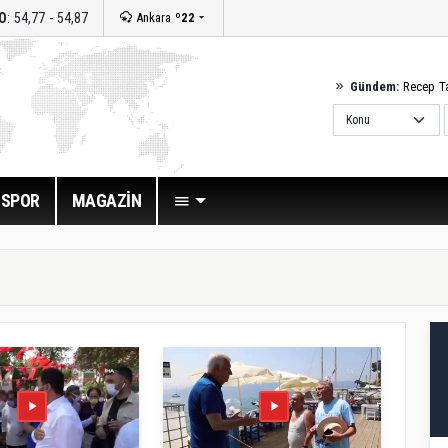
O
: 54,77 - 54,87
Ankara
º22
Gündem:
Recep T
SPOR
MAGAZİN