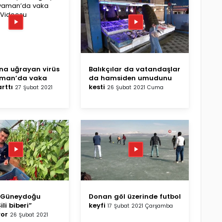
na uğrayan virüs
Balıkçılar da vatandaşlar
yaman’da vaka
da hamsiden umudunu
arttı
kesti
27 Şubat 2021
26 Şubat 2021 Cuma
, Güneydoğu
Donan göl üzerinde futbol
Şili biberi”
keyfi
17 Şubat 2021 Çarşamba
yor
26 Şubat 2021