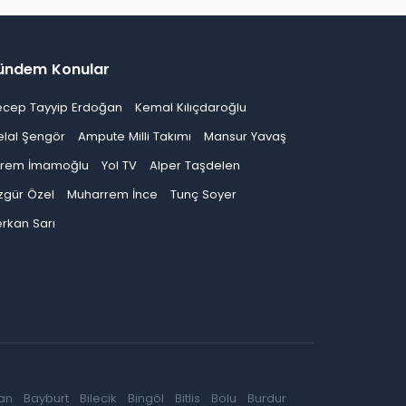
ündem Konular
ecep Tayyip Erdoğan
Kemal Kılıçdaroğlu
elal Şengör
Ampute Milli Takımı
Mansur Yavaş
krem İmamoğlu
Yol TV
Alper Taşdelen
zgür Özel
Muharrem İnce
Tunç Soyer
rkan Sarı
an
Bayburt
Bilecik
Bingöl
Bitlis
Bolu
Burdur