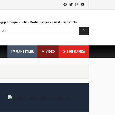
ayyip Erdoğan
-
Putin
-
Devlet Bahçeli
-
Kemal Kılıçdaroğlu
Ara
MANŞETLER
VİDEO
SON DAKİKA