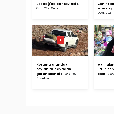
Bozdağ'da kar sevinci
Zehir tac
15
operasy
Ocak 2021 Cuma
Ocak 2021 
Koruma altındaki
Akın akın
ceylanlar havadan
'PCR' son
görüntülendi
kesti
11 Ocak 2021
9 Oc
Pazartesi