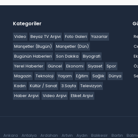
Kategoriler
G
Video
Beyaz TV Arşivi
Foto Galeri
Yazarlar
R
Manşetler (Bugün)
Manşetler (Dün)
C
Bugünün Haberleri
Son Dakika
Biyografi
E
Yerel Haberler
Güncel
Ekonomi
Siyaset
Spor
Ö
Magazin
Teknoloji
Yaşam
Eğitim
Sağlık
Dünya
Se
Kadın
Kültür / Sanat
3.Sayfa
Televizyon
Haber Arşivi
Video Arşivi
Etiket Arşivi
Ankara
Antalya
Ardahan
Artvin
Aydın
Balıkesir
Bartın
Batm