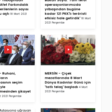
 Yılbaşından
Bakan Soylu: 'Tüm terör
'Afet Farkındalık
operasyonlarımızda
verilenlerin sayısı
yılbaşından bugüne
u aştı
kadar 121 PKK'lı teröristi
18 Mart 2021
etkisiz hale getirdik'
18 Mart
2021 Perşembe
 Ruhani,
MERSİN - Çiçek
ların
mezatlarında 8 Mart
masının seçim
Dünya Kadınlar Günü için
yle
'tatlı telaş' başladı
4 Mart
mesinden şikayet
2021 Perşembe
t 2021 Perşembe