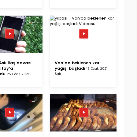
slı Baş davası
Van’da beklenen kar
gıtay’a
yağışı başladı
19 Ocak 2021
ldu
Salı
25 Ocak 2021