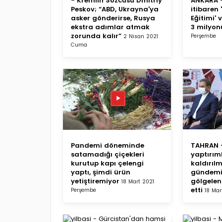
- Kremlin Sözcüsü Dmitriy
ANKARA -
Peskov; “ABD, Ukrayna'ya
itibaren 
asker gönderirse, Rusya
Eğitimi' 
ekstra adımlar atmak
3 milyon
zorunda kalır”
Perşembe
2 Nisan 2021
Cuma
Pandemi döneminde
TAHRAN -
satamadığı çiçekleri
yaptırım
kurutup kapı çelengi
kaldırıl
yaptı, şimdi ürün
gündemi
yetiştiremiyor
gölgelen
18 Mart 2021
etti
Perşembe
18 Mar