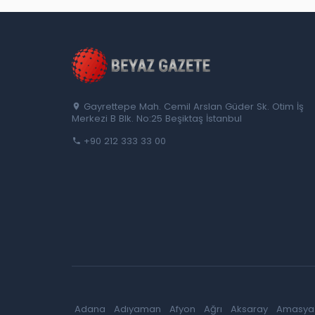
Gayrettepe Mah. Cemil Arslan Güder Sk. Otim İş
Merkezi B Blk. No:25 Beşiktaş İstanbul
+90 212 333 33 00
Adana
Adıyaman
Afyon
Ağrı
Aksaray
Amasya