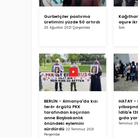
Gurbetçiler pastırma
Kağıthan
üretimini yüzde 50 artırdı
aşure ik
25 Ağustos 2021 Çarşamba
Salı
BERLİN - Almanya'da kızı
HATAY - 
terör örgütü PKK
yılbaşın
tarafından kaçırılan
İdlib'e 1
anne Başbakanlık
gıda yar
önündeki eylemini
Temmuz 20
sürdürdü
22 Temmuz 2021
Perşembe