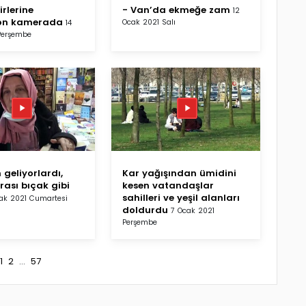
irlerine
- Van’da ekmeğe zam
12
on kamerada
Ocak 2021 Salı
14
Perşembe
 geliyorlardı,
Kar yağışından ümidini
rası bıçak gibi
kesen vatandaşlar
sahilleri ve yeşil alanları
ak 2021 Cumartesi
doldurdu
7 Ocak 2021
Perşembe
1
2
...
57