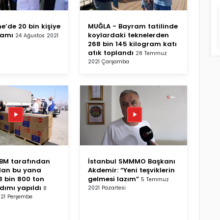
e’de 20 bin kişiye
MUĞLA - Bayram tatilinde
ramı
koylardaki teknelerden
24 Ağustos 2021
268 bin 145 kilogram katı
atık toplandı
28 Temmuz
2021 Çarşamba
BM tarafından
İstanbul SMMMO Başkanı
dan bu yana
Akdemir: “Yeni teşviklerin
38 bin 800 ton
gelmesi lazım”
5 Temmuz
dımı yapıldı
2021 Pazartesi
8
21 Perşembe