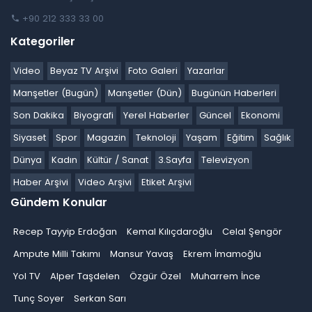
+90 212 333 33 00
Kategoriler
Video
Beyaz TV Arşivi
Foto Galeri
Yazarlar
Manşetler (Bugün)
Manşetler (Dün)
Bugünün Haberleri
Son Dakika
Biyografi
Yerel Haberler
Güncel
Ekonomi
Siyaset
Spor
Magazin
Teknoloji
Yaşam
Eğitim
Sağlık
Dünya
Kadın
Kültür / Sanat
3.Sayfa
Televizyon
Haber Arşivi
Video Arşivi
Etiket Arşivi
Gündem Konular
Recep Tayyip Erdoğan
Kemal Kılıçdaroğlu
Celal Şengör
Ampute Milli Takımı
Mansur Yavaş
Ekrem İmamoğlu
Yol TV
Alper Taşdelen
Özgür Özel
Muharrem İnce
Tunç Soyer
Serkan Sarı