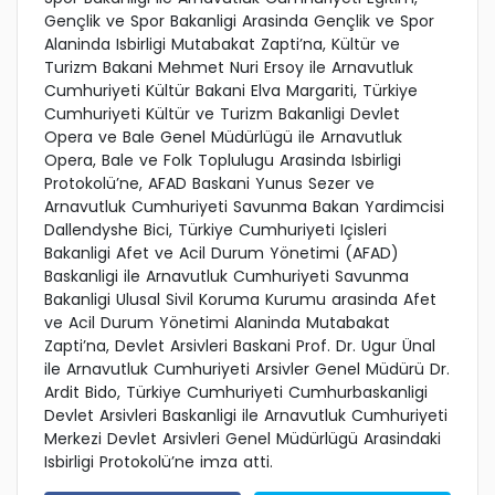
Gençlik ve Spor Bakanligi Arasinda Gençlik ve Spor
Alaninda Isbirligi Mutabakat Zapti’na, Kültür ve
Turizm Bakani Mehmet Nuri Ersoy ile Arnavutluk
Cumhuriyeti Kültür Bakani Elva Margariti, Türkiye
Cumhuriyeti Kültür ve Turizm Bakanligi Devlet
Opera ve Bale Genel Müdürlügü ile Arnavutluk
Opera, Bale ve Folk Toplulugu Arasinda Isbirligi
Protokolü’ne, AFAD Baskani Yunus Sezer ve
Arnavutluk Cumhuriyeti Savunma Bakan Yardimcisi
Dallendyshe Bici, Türkiye Cumhuriyeti Içisleri
Bakanligi Afet ve Acil Durum Yönetimi (AFAD)
Baskanligi ile Arnavutluk Cumhuriyeti Savunma
Bakanligi Ulusal Sivil Koruma Kurumu arasinda Afet
ve Acil Durum Yönetimi Alaninda Mutabakat
Zapti’na, Devlet Arsivleri Baskani Prof. Dr. Ugur Ünal
ile Arnavutluk Cumhuriyeti Arsivler Genel Müdürü Dr.
Ardit Bido, Türkiye Cumhuriyeti Cumhurbaskanligi
Devlet Arsivleri Baskanligi ile Arnavutluk Cumhuriyeti
Merkezi Devlet Arsivleri Genel Müdürlügü Arasindaki
Isbirligi Protokolü’ne imza atti.