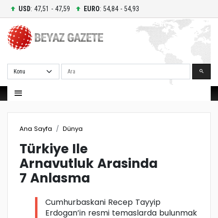
USD
: 47,51 - 47,59
EURO
: 54,84 - 54,93
Ara
Ana Sayfa
Dünya
Türkiye Ile
Arnavutluk Arasinda
7 Anlasma
Cumhurbaskani Recep Tayyip
Erdogan’in resmi temaslarda bulunmak