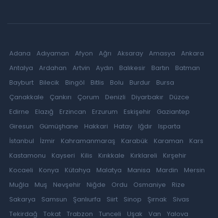
Adana
Adıyaman
Afyon
Ağrı
Aksaray
Amasya
Ankara
Antalya
Ardahan
Artvin
Aydın
Balıkesir
Bartın
Batman
Bayburt
Bilecik
Bingöl
Bitlis
Bolu
Burdur
Bursa
Çanakkale
Çankırı
Çorum
Denizli
Diyarbakır
Düzce
Edirne
Elazığ
Erzincan
Erzurum
Eskişehir
Gaziantep
Giresun
Gümüşhane
Hakkari
Hatay
Iğdır
Isparta
İstanbul
İzmir
Kahramanmaraş
Karabük
Karaman
Kars
Kastamonu
Kayseri
Kilis
Kırıkkale
Kırklareli
Kırşehir
Kocaeli
Konya
Kütahya
Malatya
Manisa
Mardin
Mersin
Muğla
Muş
Nevşehir
Niğde
Ordu
Osmaniye
Rize
Sakarya
Samsun
Şanlıurfa
Siirt
Sinop
Şırnak
Sivas
Tekirdağ
Tokat
Trabzon
Tunceli
Uşak
Van
Yalova