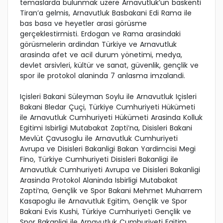
temaslarda bulunmak üzere Arnavutluk’un baskenti
Tiran’a gelmis, Arnavutluk Basbakani Edi Rama ile
bas basa ve heyetler arasi görüsme
gerçeklestirmisti. Erdogan ve Rama arasindaki
görüsmelerin ardindan Türkiye ve Arnavutluk
arasinda afet ve acil durum yönetimi, medya,
devlet arsivleri, kültür ve sanat, güvenlik, gençlik ve
spor ile protokol alaninda 7 anlasma imzalandi.
Içisleri Bakani Süleyman Soylu ile Arnavutluk Içisleri
Bakani Bledar Çuçi, Türkiye Cumhuriyeti Hükümeti
ile Arnavutluk Cumhuriyeti Hükümeti Arasinda Kolluk
Egitimi Isbirligi Mutabakat Zapti’na, Disisleri Bakani
Mevlüt Çavusoglu ile Arnavutluk Cumhuriyeti
Avrupa ve Disisleri Bakanligi Bakan Yardimcisi Megi
Fino, Türkiye Cumhuriyeti Disisleri Bakanligi ile
Arnavutluk Cumhuriyeti Avrupa ve Disisleri Bakanligi
Arasinda Protokol Alaninda Isbirligi Mutabakat
Zapti’na, Gençlik ve Spor Bakani Mehmet Muharrem
Kasapoglu ile Arnavutluk Egitim, Gençlik ve Spor
Bakani Evis Kushi, Türkiye Cumhuriyeti Gençlik ve
Spor Bakanligi ile Arnavutluk Cumhuriyeti Egitim,