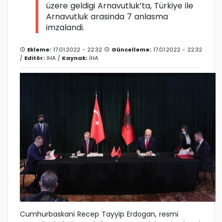
üzere geldigi Arnavutluk’ta, Türkiye ile
Arnavutluk arasinda 7 anlasma
imzalandi.
Ekleme:
17.01.2022 - 22:32
Güncelleme:
17.01.2022 - 22:32
/
Editör:
IHA
/
Kaynak:
İHA
Cumhurbaskani Recep Tayyip Erdogan, resmi