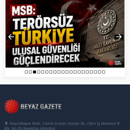
Gayrettepe Mah. Cemil Arslan Güder Sk. Otim İş Merkezi B
Blk. No:25 Beşiktaş İstanbul