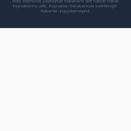
Web sitemizde yayınlanan haberlerin telif hakları haber
kaynaklarına aittir. Kaynakları beraberinde belirtilmiştir.
Haberleri kopyalamayınız.