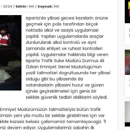
 - 23:24 /
Editör:
IHA
/
Kaynak:
İHA
Isparta’da yilbasi gecesi kazalarin önüne
geçmek için polis tarafindan birçok
noktada alkol ve asayis uygulamasi
yapildi. Yapilan uygulamalarda araçlar
durdurularak alkol kontrolü ve ayni
zamanda ehliyet ve ruhsat kontrolleri
yapildi. Uygulamalar hakkinda bilgi veren
Isparta Trafik Sube Müdürü Durmus Ali
Özkan Emniyet Genel Müdürlügü’nün
yazili talimatlari dogrultusunda her yilbasi
oldugu gibi bu yilbasinda da
vatandaslarin yilbasini huzur ve güven
içinde geçirebilmeleri için genis bir
sekilde güvenlik tedbiri aldiklarini söyledi.
 Emniyet Müdürümüzün talimatlariyla bütün trafik
mizin yeni yila mutlu bir sekilde girebilmesi için var
ekilde kazasiz belasiz çalismamizi tamamlayacagiz. 11
erimiz devam ediyor. Uygulamalarimiz sabahin ilk