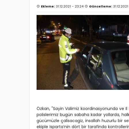
Ekleme:
31.12.2021 - 23:24
Güncelleme:
31.12.2021
Özkan, "Sayin Valimiz koordinasyonunda ve Il
polislerimiz bugün sabaha kadar yollarda, halki
gücümüzle çalisacagiz, insallah huzurlu bir s
ekiple Isparta’nin dört bir tarafinda kontroll