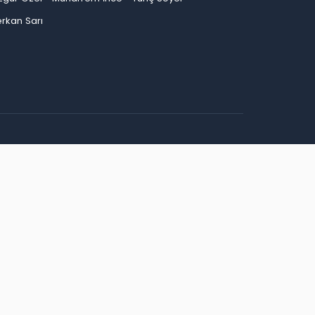
rkan Sarı
an
Bayburt
Bilecik
Bingöl
Bitlis
Bolu
Burdur
ep
Giresun
Gümüşhane
Hakkari
Hatay
Iğdır
Kırşehir
Kocaeli
Konya
Kütahya
Malatya
inop
Şırnak
Sivas
Tekirdağ
Tokat
Trabzon