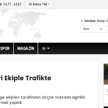
O
: 54,77 - 54,87
Ankara
º22
Gündem:
Recep T
SPOR
MAGAZİN
i Ekiple Trafikte
lge ekipleri tarafindan birçok noktada agirlikli
masi yapildi.