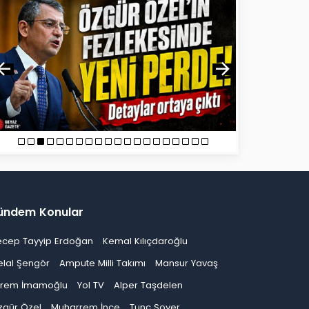
ündem Konular
ecep Tayyip Erdoğan
Kemal Kılıçdaroğlu
elal Şengör
Ampute Milli Takımı
Mansur Yavaş
krem İmamoğlu
Yol TV
Alper Taşdelen
zgür Özel
Muharrem İnce
Tunç Soyer