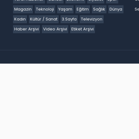
Magazin
Teknoloji
Yaşam
Eğitim
Sağlık
Dünya
Se
Kadın
Kültür / Sanat
3.Sayfa
Televizyon
Haber Arşivi
Video Arşivi
Etiket Arşivi
Ankara
Antalya
Ardahan
Artvin
Aydın
Balıkesir
Bartın
Batm
akır
Düzce
Edirne
Elazığ
Erzincan
Erzurum
Eskişehir
Gaziant
k
Karaman
Kars
Kastamonu
Kayseri
Kilis
Kırıkkale
Kırklareli
iğde
Ordu
Osmaniye
Rize
Sakarya
Samsun
Şanlıurfa
Siirt
S