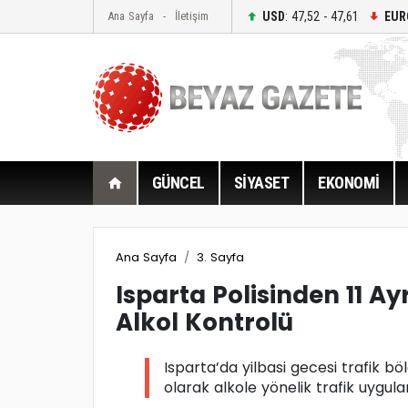
USD
: 47,52 - 47,61
EUR
Ana Sayfa
İletişim
GÜNCEL
SİYASET
EKONOMİ
Ana Sayfa
3. Sayfa
Isparta Polisinden 11 Ayr
Alkol Kontrolü
Isparta’da yilbasi gecesi trafik bö
olarak alkole yönelik trafik uygula