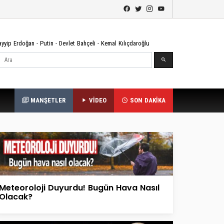
ayyip Erdoğan
-
Putin
-
Devlet Bahçeli
-
Kemal Kılıçdaroğlu
Ara
MANŞETLER
VİDEO
SON DAKİKA
Meteoroloji Duyurdu! Bugün Hava Nasıl
Olacak?