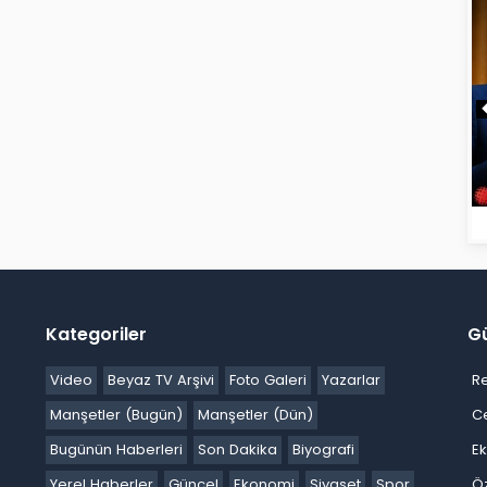
Kategoriler
G
Video
Beyaz TV Arşivi
Foto Galeri
Yazarlar
R
Manşetler (Bugün)
Manşetler (Dün)
C
Bugünün Haberleri
Son Dakika
Biyografi
E
Yerel Haberler
Güncel
Ekonomi
Siyaset
Spor
Ö