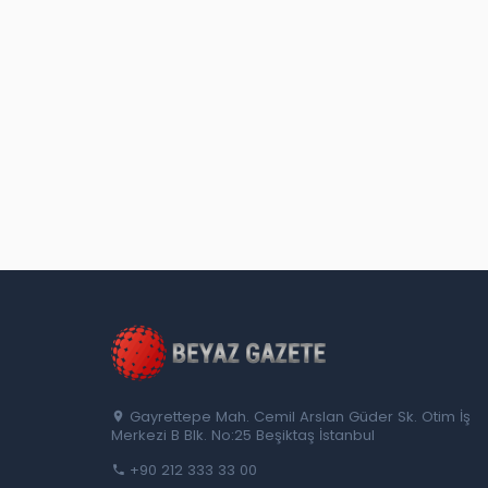
Gayrettepe Mah. Cemil Arslan Güder Sk. Otim İş
Merkezi B Blk. No:25 Beşiktaş İstanbul
+90 212 333 33 00