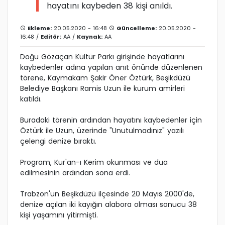
hayatını kaybeden 38 kişi anıldı.
Ekleme:
20.05.2020 - 16:48
Güncelleme:
20.05.2020 -
16:48 /
Editör:
AA
/
Kaynak:
AA
Doğu Gözaçan Kültür Parkı girişinde hayatlarını
kaybedenler adına yapılan anıt önünde düzenlenen
törene, Kaymakam Şakir Öner Öztürk, Beşikdüzü
Belediye Başkanı Ramis Uzun ile kurum amirleri
katıldı.
Buradaki törenin ardından hayatını kaybedenler için
Öztürk ile Uzun, üzerinde "Unutulmadınız" yazılı
çelengi denize bıraktı.
Program, Kur'an-ı Kerim okunması ve dua
edilmesinin ardından sona erdi.
Trabzon'un Beşikdüzü ilçesinde 20 Mayıs 2000'de,
denize açılan iki kayığın alabora olması sonucu 38
kişi yaşamını yitirmişti.