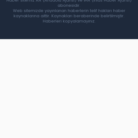
Haber sitemiz AA (Anadolu Ajansı) ve İHA (İhlas Haber Ajansı)
abonesidir.
Web sitemizde yayınlanan haberlerin telif hakları haber
kaynaklarına aittir. Kaynakları beraberinde belirtilmiştir.
Haberleri kopyalamayınız.