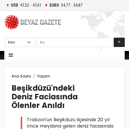
USD
: 47,52 - 47,61
EURO
: 54,77 - 54,87
Ara
Ana Sayfa
Yaşam
Beşikdüzü'ndeki
Deniz Faciasında
Ölenler Anıldı
Trabzon'un Beşikdüzü ilçesinde 20 yıl
önce meydana gelen deniz faciasında