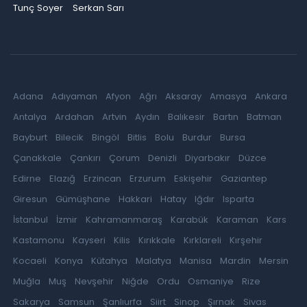
Tunç Soyer
Serkan Sarı
Adana
Adıyaman
Afyon
Ağrı
Aksaray
Amasya
Ankara
Antalya
Ardahan
Artvin
Aydın
Balıkesir
Bartın
Batman
Bayburt
Bilecik
Bingöl
Bitlis
Bolu
Burdur
Bursa
Çanakkale
Çankırı
Çorum
Denizli
Diyarbakır
Düzce
Edirne
Elazığ
Erzincan
Erzurum
Eskişehir
Gaziantep
Giresun
Gümüşhane
Hakkari
Hatay
Iğdır
Isparta
İstanbul
İzmir
Kahramanmaraş
Karabük
Karaman
Kars
Kastamonu
Kayseri
Kilis
Kırıkkale
Kırklareli
Kırşehir
Kocaeli
Konya
Kütahya
Malatya
Manisa
Mardin
Mersin
Muğla
Muş
Nevşehir
Niğde
Ordu
Osmaniye
Rize
Sakarya
Samsun
Şanlıurfa
Siirt
Sinop
Şırnak
Sivas