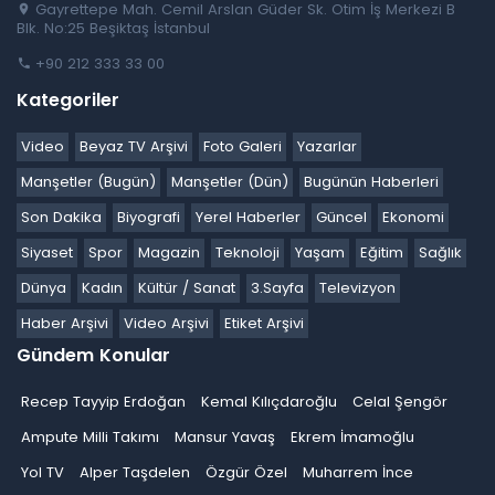
Gayrettepe Mah. Cemil Arslan Güder Sk. Otim İş Merkezi B
Blk. No:25 Beşiktaş İstanbul
+90 212 333 33 00
Kategoriler
Video
Beyaz TV Arşivi
Foto Galeri
Yazarlar
Manşetler (Bugün)
Manşetler (Dün)
Bugünün Haberleri
Son Dakika
Biyografi
Yerel Haberler
Güncel
Ekonomi
Siyaset
Spor
Magazin
Teknoloji
Yaşam
Eğitim
Sağlık
Dünya
Kadın
Kültür / Sanat
3.Sayfa
Televizyon
Haber Arşivi
Video Arşivi
Etiket Arşivi
Gündem Konular
Recep Tayyip Erdoğan
Kemal Kılıçdaroğlu
Celal Şengör
Ampute Milli Takımı
Mansur Yavaş
Ekrem İmamoğlu
Yol TV
Alper Taşdelen
Özgür Özel
Muharrem İnce