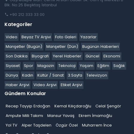
Blk. No:25 Beşiktaş İstanbul
+90 212 333 33 00
Kategoriler
Video
Beyaz TV Arşivi
Foto Galeri
Yazarlar
Manşetler (Bugün)
Manşetler (Dün)
Bugünün Haberleri
Son Dakika
Biyografi
Yerel Haberler
Güncel
Ekonomi
Siyaset
Spor
Magazin
Teknoloji
Yaşam
Eğitim
Sağlık
Dünya
Kadın
Kültür / Sanat
3.Sayfa
Televizyon
Haber Arşivi
Video Arşivi
Etiket Arşivi
Gündem Konular
Recep Tayyip Erdoğan
Kemal Kılıçdaroğlu
Celal Şengör
Ampute Milli Takımı
Mansur Yavaş
Ekrem İmamoğlu
Yol TV
Alper Taşdelen
Özgür Özel
Muharrem İnce