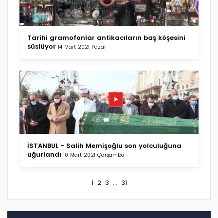
Tarihi gramofonlar antikacıların baş köşesini
süslüyor
14 Mart 2021 Pazar
İSTANBUL - Salih Memişoğlu son yolculuğuna
uğurlandı
10 Mart 2021 Çarşamba
1
2
3
...
31