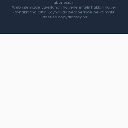
abonesidir.
Web sitemizde yayınlanan haberlerin telif hakları haber
kaynaklarına aittir. Kaynakları beraberinde belirtilmiştir.
Haberleri kopyalamayınız.