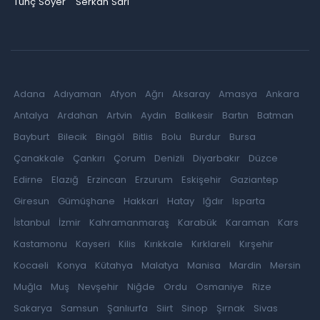
Tunç Soyer
Serkan Sarı
Adana
Adıyaman
Afyon
Ağrı
Aksaray
Amasya
Ankara
Antalya
Ardahan
Artvin
Aydın
Balıkesir
Bartın
Batman
Bayburt
Bilecik
Bingöl
Bitlis
Bolu
Burdur
Bursa
Çanakkale
Çankırı
Çorum
Denizli
Diyarbakır
Düzce
Edirne
Elazığ
Erzincan
Erzurum
Eskişehir
Gaziantep
Giresun
Gümüşhane
Hakkari
Hatay
Iğdır
Isparta
İstanbul
İzmir
Kahramanmaraş
Karabük
Karaman
Kars
Kastamonu
Kayseri
Kilis
Kırıkkale
Kırklareli
Kırşehir
Kocaeli
Konya
Kütahya
Malatya
Manisa
Mardin
Mersin
Muğla
Muş
Nevşehir
Niğde
Ordu
Osmaniye
Rize
Sakarya
Samsun
Şanlıurfa
Siirt
Sinop
Şırnak
Sivas