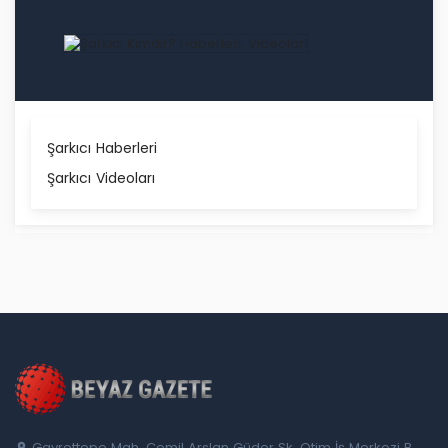
Şarkıcı Haberleri
Şarkıcı Videoları
Gayrettepe Mah. Cemil Arslan Güder Sk. Otim İş Merkezi B