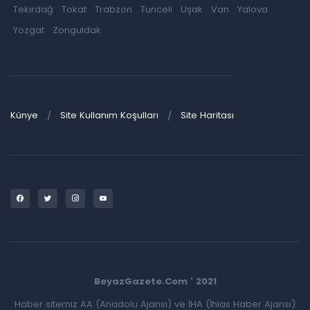
Tekirdağ
Tokat
Trabzon
Tunceli
Uşak
Van
Yalova
Yozgat
Zonguldak
Künye
Site Kullanım Koşulları
Site Haritası
BeyazGazete.Com ' 2021
Haber sitemiz AA (Anadolu Ajansı) ve İHA (İhlas Haber Ajansı)