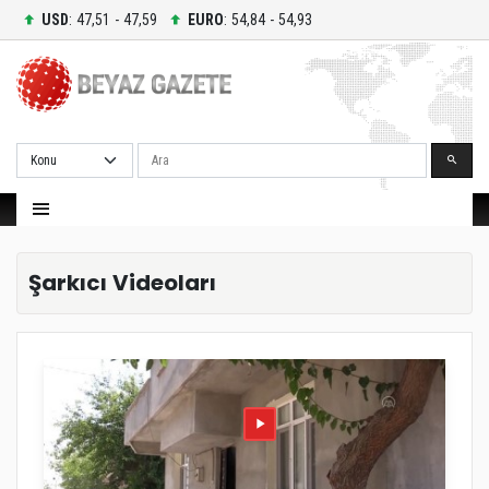
USD
: 47,51 - 47,59
EURO
: 54,84 - 54,93
Ara
Şarkıcı Videoları