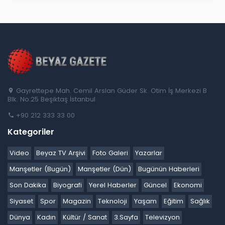
Gayrettepe Mah. Cemil Arslan Güder Sk. Otim İş Merkezi B
Blk. No:25 Beşiktaş İstanbul
+90 212 333 33 00
Kategoriler
Video
Beyaz TV Arşivi
Foto Galeri
Yazarlar
Manşetler (Bugün)
Manşetler (Dün)
Bugünün Haberleri
Son Dakika
Biyografi
Yerel Haberler
Güncel
Ekonomi
Siyaset
Spor
Magazin
Teknoloji
Yaşam
Eğitim
Sağlık
Dünya
Kadın
Kültür / Sanat
3.Sayfa
Televizyon