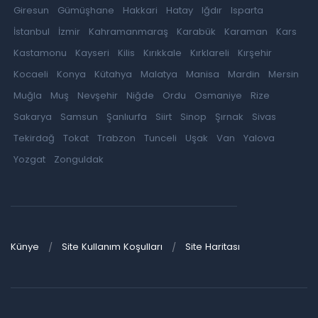
Giresun
Gümüşhane
Hakkari
Hatay
Iğdır
Isparta
İstanbul
İzmir
Kahramanmaraş
Karabük
Karaman
Kars
Kastamonu
Kayseri
Kilis
Kırıkkale
Kırklareli
Kırşehir
Kocaeli
Konya
Kütahya
Malatya
Manisa
Mardin
Mersin
Muğla
Muş
Nevşehir
Niğde
Ordu
Osmaniye
Rize
Sakarya
Samsun
Şanlıurfa
Siirt
Sinop
Şırnak
Sivas
Tekirdağ
Tokat
Trabzon
Tunceli
Uşak
Van
Yalova
Yozgat
Zonguldak
Künye
Site Kullanım Koşulları
Site Haritası