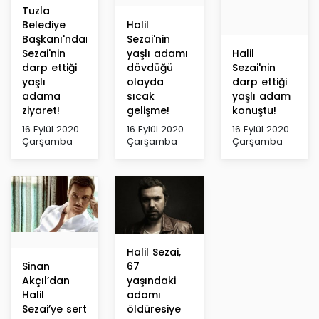
Tuzla
Belediye
Halil
Başkanı'ndan
Sezai'nin
Sezai'nin
yaşlı adamı
Halil
darp ettiği
dövdüğü
Sezai'nin
yaşlı
olayda
darp ettiği
adama
sıcak
yaşlı adam
ziyaret!
gelişme!
konuştu!
16 Eylül 2020
16 Eylül 2020
16 Eylül 2020
Çarşamba
Çarşamba
Çarşamba
Halil Sezai,
Sinan
67
Akçıl’dan
yaşındaki
Halil
adamı
Sezai’ye sert
öldüresiye