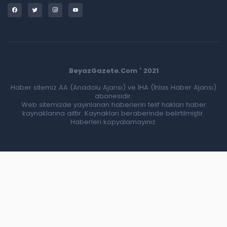
BeyazGazete.Com ' 2021
Haber sitemiz AA (Anadolu Ajansı) ve İHA (İhlas Haber Ajansı)
abonesidir.
Web sitemizde yayınlanan haberlerin telif hakları haber
kaynaklarına aittir. Kaynakları beraberinde belirtilmiştir.
Haberleri kopyalamayınız.