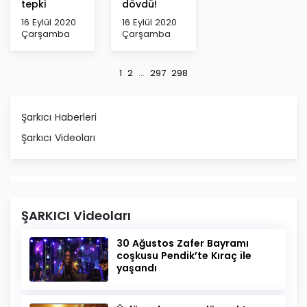
tepki
dövdü!
16 Eylül 2020
16 Eylül 2020
Çarşamba
Çarşamba
1
2
...
297
298
Şarkıcı Haberleri
Şarkıcı Videoları
ŞARKICI Videoları
30 Ağustos Zafer Bayramı
coşkusu Pendik’te Kıraç ile
yaşandı