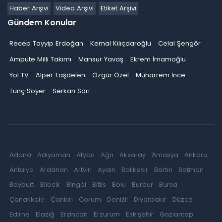
Haber Arşivi
Video Arşivi
Etiket Arşivi
Gündem Konular
Recep Tayyip Erdoğan
Kemal Kılıçdaroğlu
Celal Şengör
Ampute Milli Takımı
Mansur Yavaş
Ekrem İmamoğlu
Yol TV
Alper Taşdelen
Özgür Özel
Muharrem İnce
Tunç Soyer
Serkan Sarı
Adana
Adıyaman
Afyon
Ağrı
Aksaray
Amasya
Ankara
Antalya
Ardahan
Artvin
Aydın
Balıkesir
Bartın
Batman
Bayburt
Bilecik
Bingöl
Bitlis
Bolu
Burdur
Bursa
Çanakkale
Çankırı
Çorum
Denizli
Diyarbakır
Düzce
Edirne
Elazığ
Erzincan
Erzurum
Eskişehir
Gaziantep