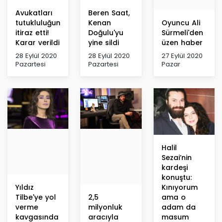
Avukatları
Beren Saat,
tutukluluğuna
Kenan
Oyuncu Ali
itiraz etti!
Doğulu'yu
Sürmeli'den
Karar verildi
yine sildi
üzen haber
28 Eylül 2020
28 Eylül 2020
27 Eylül 2020
Pazartesi
Pazartesi
Pazar
Halil
Sezai’nin
kardeşi
konuştu:
Yıldız
Kınıyorum
Tilbe'ye yol
2,5
ama o
verme
milyonluk
adam da
kavgasında
aracıyla
masum