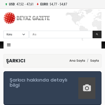
USD
: 47,52 - 47,61
EURO
: 54,77 - 54,87
Ara
ŞARKICI
Ana Sayfa
Sayfa
Şarkıcı hakkında detaylı
bilgi