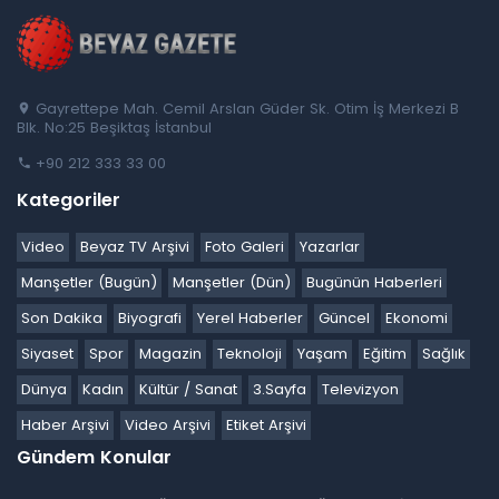
Gayrettepe Mah. Cemil Arslan Güder Sk. Otim İş Merkezi B
Blk. No:25 Beşiktaş İstanbul
+90 212 333 33 00
Kategoriler
Video
Beyaz TV Arşivi
Foto Galeri
Yazarlar
Manşetler (Bugün)
Manşetler (Dün)
Bugünün Haberleri
Son Dakika
Biyografi
Yerel Haberler
Güncel
Ekonomi
Siyaset
Spor
Magazin
Teknoloji
Yaşam
Eğitim
Sağlık
Dünya
Kadın
Kültür / Sanat
3.Sayfa
Televizyon
Haber Arşivi
Video Arşivi
Etiket Arşivi
Gündem Konular