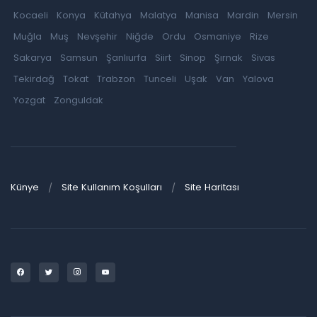
Kocaeli
Konya
Kütahya
Malatya
Manisa
Mardin
Mersin
Muğla
Muş
Nevşehir
Niğde
Ordu
Osmaniye
Rize
Sakarya
Samsun
Şanlıurfa
Siirt
Sinop
Şırnak
Sivas
Tekirdağ
Tokat
Trabzon
Tunceli
Uşak
Van
Yalova
Yozgat
Zonguldak
Künye
Site Kullanım Koşulları
Site Haritası