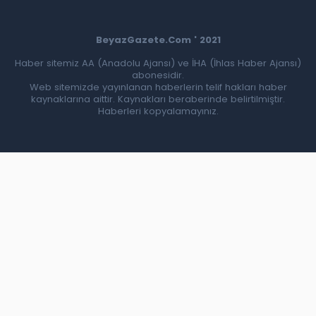
BeyazGazete.Com ' 2021
Haber sitemiz AA (Anadolu Ajansı) ve İHA (İhlas Haber Ajansı)
abonesidir.
Web sitemizde yayınlanan haberlerin telif hakları haber
kaynaklarına aittir. Kaynakları beraberinde belirtilmiştir.
Haberleri kopyalamayınız.