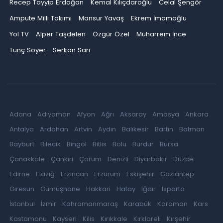
Recep Tayyip Erdoğan
Kemal Kılıçdaroğlu
Celal Şengör
Ampute Milli Takımı
Mansur Yavaş
Ekrem İmamoğlu
Yol TV
Alper Taşdelen
Özgür Özel
Muharrem İnce
Tunç Soyer
Serkan Sarı
Adana
Adıyaman
Afyon
Ağrı
Aksaray
Amasya
Ankara
Antalya
Ardahan
Artvin
Aydın
Balıkesir
Bartın
Batman
Bayburt
Bilecik
Bingöl
Bitlis
Bolu
Burdur
Bursa
Çanakkale
Çankırı
Çorum
Denizli
Diyarbakır
Düzce
Edirne
Elazığ
Erzincan
Erzurum
Eskişehir
Gaziantep
Giresun
Gümüşhane
Hakkari
Hatay
Iğdır
Isparta
İstanbul
İzmir
Kahramanmaraş
Karabük
Karaman
Kars
Kastamonu
Kayseri
Kilis
Kırıkkale
Kırklareli
Kırşehir