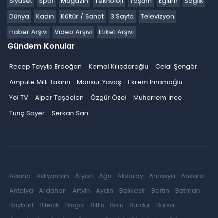
Siyaset
Spor
Magazin
Teknoloji
Yaşam
Eğitim
Sağlık
Dünya
Kadın
Kültür / Sanat
3.Sayfa
Televizyon
Haber Arşivi
Video Arşivi
Etiket Arşivi
Gündem Konular
Recep Tayyip Erdoğan
Kemal Kılıçdaroğlu
Celal Şengör
Ampute Milli Takımı
Mansur Yavaş
Ekrem İmamoğlu
Yol TV
Alper Taşdelen
Özgür Özel
Muharrem İnce
Tunç Soyer
Serkan Sarı
Adana
Adıyaman
Afyon
Ağrı
Aksaray
Amasya
Ankara
Antalya
Ardahan
Artvin
Aydın
Balıkesir
Bartın
Batman
Bayburt
Bilecik
Bingöl
Bitlis
Bolu
Burdur
Bursa