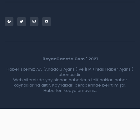
BeyazGazete.Com ' 2021
Haber sitemiz AA (Anadolu Ajansı) ve İHA (İhlas Haber Ajansı)
abonesidir.
Web sitemizde yayınlanan haberlerin telif hakları haber
kaynaklarına aittir. Kaynakları beraberinde belirtilmiştir.
Haberleri kopyalamayınız.