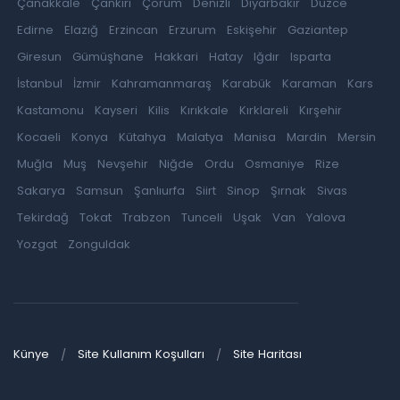
Çanakkale
Çankırı
Çorum
Denizli
Diyarbakır
Düzce
Edirne
Elazığ
Erzincan
Erzurum
Eskişehir
Gaziantep
Giresun
Gümüşhane
Hakkari
Hatay
Iğdır
Isparta
İstanbul
İzmir
Kahramanmaraş
Karabük
Karaman
Kars
Kastamonu
Kayseri
Kilis
Kırıkkale
Kırklareli
Kırşehir
Kocaeli
Konya
Kütahya
Malatya
Manisa
Mardin
Mersin
Muğla
Muş
Nevşehir
Niğde
Ordu
Osmaniye
Rize
Sakarya
Samsun
Şanlıurfa
Siirt
Sinop
Şırnak
Sivas
Tekirdağ
Tokat
Trabzon
Tunceli
Uşak
Van
Yalova
Yozgat
Zonguldak
Künye
Site Kullanım Koşulları
Site Haritası