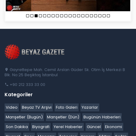
Gayrettepe Mah. Cemil Arslan Güder Sk. Otim İş Merkezi B
Blk. No:25 Beşiktaş İstanbul
+90 212 333 33 00
Kategoriler
Video
Beyaz TV Arşivi
Foto Galeri
Yazarlar
Manşetler (Bugün)
Manşetler (Dün)
Bugünün Haberleri
Son Dakika
Biyografi
Yerel Haberler
Güncel
Ekonomi