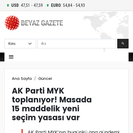
USD
: 47,51 - 47,59
EURO
: 54,84 - 54,93
Ara
Ana Sayfa
Güncel
AK Parti MYK
toplanıyor! Masada
15 maddelik yeni
seçim yasası var
AK Parti MYK’nın bugünkü ana gündemi