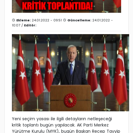
Ekleme:
24.01.2022 - 09:51
Güncelleme:
24.01.2022 -
10:07 /
Editör:
Yeni seçim yasası ile ilgili detayların netleşeceği
kritik toplantı bugün yapılacak. AK Parti Merkez
Yürütme Kurulu (MYK), bugün Başkan Recep Tayyip