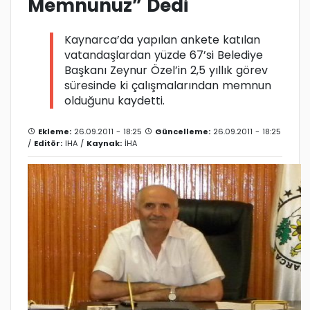
Memnunuz” Dedi
Kaynarca’da yapılan ankete katılan
vatandaşlardan yüzde 67’si Belediye
Başkanı Zeynur Özel’in 2,5 yıllık görev
süresinde ki çalışmalarından memnun
olduğunu kaydetti.
Ekleme:
26.09.2011 - 18:25
Güncelleme:
26.09.2011 - 18:25
/
Editör:
IHA
/
Kaynak:
İHA