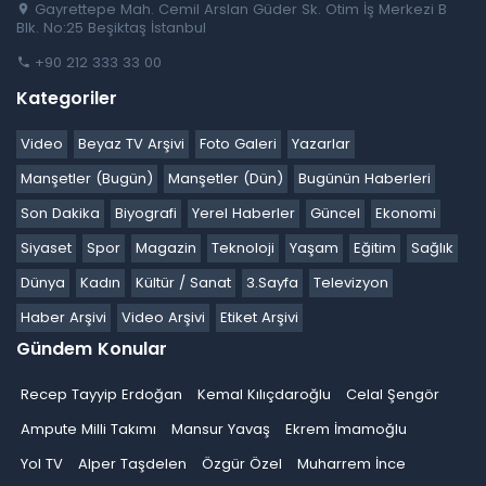
Gayrettepe Mah. Cemil Arslan Güder Sk. Otim İş Merkezi B
Blk. No:25 Beşiktaş İstanbul
+90 212 333 33 00
Kategoriler
Video
Beyaz TV Arşivi
Foto Galeri
Yazarlar
Manşetler (Bugün)
Manşetler (Dün)
Bugünün Haberleri
Son Dakika
Biyografi
Yerel Haberler
Güncel
Ekonomi
Siyaset
Spor
Magazin
Teknoloji
Yaşam
Eğitim
Sağlık
Dünya
Kadın
Kültür / Sanat
3.Sayfa
Televizyon
Haber Arşivi
Video Arşivi
Etiket Arşivi
Gündem Konular
Recep Tayyip Erdoğan
Kemal Kılıçdaroğlu
Celal Şengör
Ampute Milli Takımı
Mansur Yavaş
Ekrem İmamoğlu
Yol TV
Alper Taşdelen
Özgür Özel
Muharrem İnce