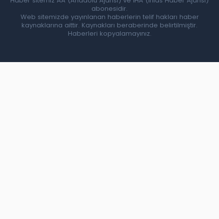
Haber sitemiz AA (Anadolu Ajansı) ve İHA (İhlas Haber Ajansı)
abonesidir.
Web sitemizde yayınlanan haberlerin telif hakları haber
kaynaklarına aittir. Kaynakları beraberinde belirtilmiştir.
Haberleri kopyalamayınız.