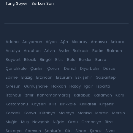
Tunç Soyer
Serkan Sarı
Adana
Adıyaman
Afyon
Ağrı
Aksaray
Amasya
Ankara
Antalya
Ardahan
Artvin
Aydın
Balıkesir
Bartın
Batman
Bayburt
Bilecik
Bingöl
Bitlis
Bolu
Burdur
Bursa
Çanakkale
Çankırı
Çorum
Denizli
Diyarbakır
Düzce
Edirne
Elazığ
Erzincan
Erzurum
Eskişehir
Gaziantep
Giresun
Gümüşhane
Hakkari
Hatay
Iğdır
Isparta
İstanbul
İzmir
Kahramanmaraş
Karabük
Karaman
Kars
Kastamonu
Kayseri
Kilis
Kırıkkale
Kırklareli
Kırşehir
Kocaeli
Konya
Kütahya
Malatya
Manisa
Mardin
Mersin
Muğla
Muş
Nevşehir
Niğde
Ordu
Osmaniye
Rize
Sakarya
Samsun
Şanlıurfa
Siirt
Sinop
Şırnak
Sivas