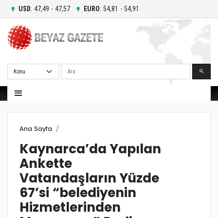
USD
: 47,49 - 47,57
EURO
: 54,81 - 54,91
Ara
Ana Sayfa
Kaynarca’da Yapılan
Ankette
Vatandaşların Yüzde
67’si “belediyenin
Hizmetlerinden