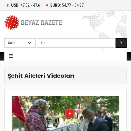
USD
: 47,52 - 47,61
EURO
: 54,77 - 54,87
Ara
Şehit Aileleri Videoları