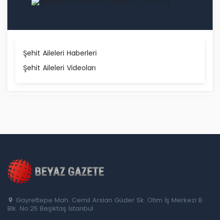
Şehit Aileleri Haberleri
Şehit Aileleri Videoları
Gayrettepe Mah. Cemil Arslan Güder Sk. Otim İş Merkezi B
Blk. No:25 Beşiktaş İstanbul