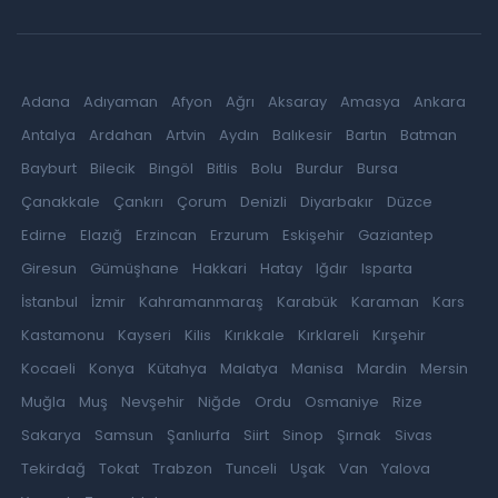
Adana
Adıyaman
Afyon
Ağrı
Aksaray
Amasya
Ankara
Antalya
Ardahan
Artvin
Aydın
Balıkesir
Bartın
Batman
Bayburt
Bilecik
Bingöl
Bitlis
Bolu
Burdur
Bursa
Çanakkale
Çankırı
Çorum
Denizli
Diyarbakır
Düzce
Edirne
Elazığ
Erzincan
Erzurum
Eskişehir
Gaziantep
Giresun
Gümüşhane
Hakkari
Hatay
Iğdır
Isparta
İstanbul
İzmir
Kahramanmaraş
Karabük
Karaman
Kars
Kastamonu
Kayseri
Kilis
Kırıkkale
Kırklareli
Kırşehir
Kocaeli
Konya
Kütahya
Malatya
Manisa
Mardin
Mersin
Muğla
Muş
Nevşehir
Niğde
Ordu
Osmaniye
Rize
Sakarya
Samsun
Şanlıurfa
Siirt
Sinop
Şırnak
Sivas
Tekirdağ
Tokat
Trabzon
Tunceli
Uşak
Van
Yalova