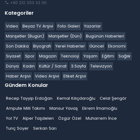
+90 212 333 33 00
Kategoriler
Video
Beyaz TV Arşivi
Foto Galeri
Yazarlar
Manşetler (Bugün)
Manşetler (Dün)
Bugünün Haberleri
Son Dakika
Biyografi
Yerel Haberler
Güncel
Ekonomi
Siyaset
Spor
Magazin
Teknoloji
Yaşam
Eğitim
Sağlık
Dünya
Kadın
Kültür / Sanat
3.Sayfa
Televizyon
Haber Arşivi
Video Arşivi
Etiket Arşivi
Gündem Konular
Recep Tayyip Erdoğan
Kemal Kılıçdaroğlu
Celal Şengör
Ampute Milli Takımı
Mansur Yavaş
Ekrem İmamoğlu
Yol TV
Alper Taşdelen
Özgür Özel
Muharrem İnce
Tunç Soyer
Serkan Sarı