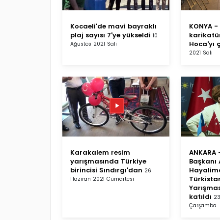
Kocaeli'de mavi bayraklı
KONYA - 
plaj sayısı 7'ye yükseldi
karikatü
10
Hoca'yı ç
Ağustos 2021 Salı
2021 Salı
Karakalem resim
ANKARA -
yarışmasında Türkiye
Başkanı 
birincisi Sındırgı'dan
Hayalim
26
Türkista
Haziran 2021 Cumartesi
Yarışmas
katıldı
23
Çarşamba