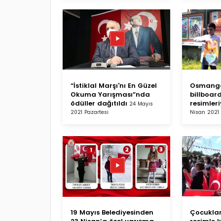
“İstiklal Marşı'nı En Güzel
Osmanga
Okuma Yarışması”nda
billboar
ödüller dağıtıldı
resimleri
24 Mayıs
2021 Pazartesi
Nisan 202
19 Mayıs Belediyesinden
Çocuklar