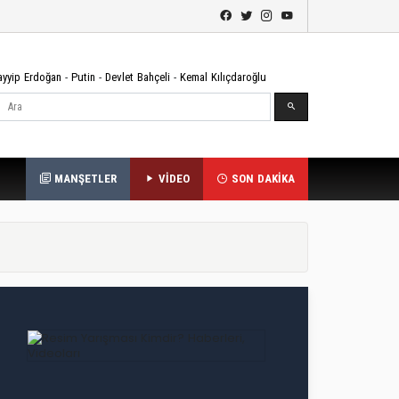
ayyip Erdoğan
-
Putin
-
Devlet Bahçeli
-
Kemal Kılıçdaroğlu
Ara
MANŞETLER
VİDEO
SON DAKİKA