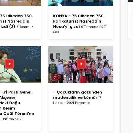
75 ülkeden 750
KONYA - 75 ülkeden 750
rist Nasreddin
karikatürist Nasreddin
izdi (2)
Hoca'yı çizdi
6 Temmuz
6 Temmuz 2021
Salı
 İYİ Parti Genel
- Çocukların gözünden
Akşener,
madencilik ve kömür
17
deki Doğu
Haziran 2021 Perşembe
n Resim
ı Ödül Töreni'ne
 Haziran 2021