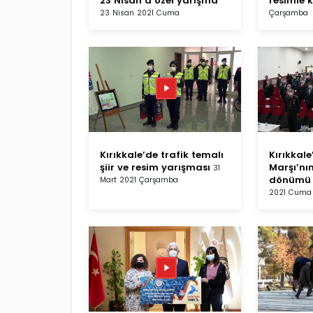
23 Nisan’a özel yarışma
resimle 
23 Nisan 2021 Cuma
Çarşamba
Kırıkkale’de trafik temalı
Kırıkkale
şiir ve resim yarışması
Marşı’nın
31
dönümü 
Mart 2021 Çarşamba
2021 Cuma