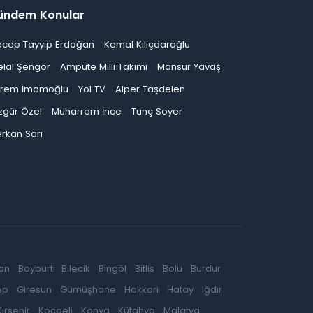
ündem Konular
ecep Tayyip Erdoğan
Kemal Kılıçdaroğlu
elal Şengör
Ampute Milli Takımı
Mansur Yavaş
krem İmamoğlu
Yol TV
Alper Taşdelen
zgür Özel
Muharrem İnce
Tunç Soyer
rkan Sarı
an
Bayburt
Bilecik
Bingöl
Bitlis
Bolu
Burdur
ep
Giresun
Gümüşhane
Hakkari
Hatay
Iğdır
Kırşehir
Kocaeli
Konya
Kütahya
Malatya