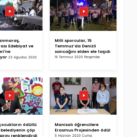
anmaraş,
Milli sporcular, 15
rası Edebiyat ve
Temmuz’da Denizli
eri'ne
sancağını elden ele taşıdı
ıyor
16 Temmuz 2020 Perşembe
23 Ağustos 2020
 çocukların ödüllü
Manisalı öğrencilere
i belediyenin çöp
Erasmus Projesinden ödül
rını renklendirdi
5 Haziran 2020 Cuma