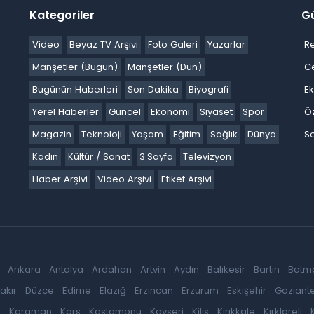
Kategoriler
G
Video
Beyaz TV Arşivi
Foto Galeri
Yazarlar
R
Manşetler (Bugün)
Manşetler (Dün)
C
Bugünün Haberleri
Son Dakika
Biyografi
E
Yerel Haberler
Güncel
Ekonomi
Siyaset
Spor
Ö
Magazin
Teknoloji
Yaşam
Eğitim
Sağlık
Dünya
Se
Kadın
Kültür / Sanat
3.Sayfa
Televizyon
Haber Arşivi
Video Arşivi
Etiket Arşivi
Ankara
Antalya
Ardahan
Artvin
Aydın
Balıkesir
Bartın
Batm
akır
Düzce
Edirne
Elazığ
Erzincan
Erzurum
Eskişehir
Gaziant
k
Karaman
Kars
Kastamonu
Kayseri
Kilis
Kırıkkale
Kırklareli