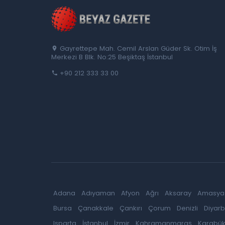
Gayrettepe Mah. Cemil Arslan Güder Sk. Otim İş
Merkezi B Blk. No:25 Beşiktaş İstanbul
+90 212 333 33 00
Adana
Adıyaman
Afyon
Ağrı
Aksaray
Amasya
Bursa
Çanakkale
Çankırı
Çorum
Denizli
Diyarb
Isparta
İstanbul
İzmir
Kahramanmaraş
Karabü