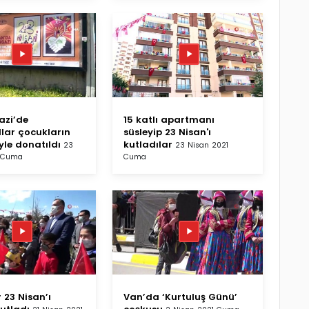
zi’de
15 katlı apartmanı
dlar çocukların
süsleyip 23 Nisan'ı
yle donatıldı
kutladılar
23
23 Nisan 2021
1 Cuma
Cuma
 23 Nisan’ı
Van’da ‘Kurtuluş Günü’