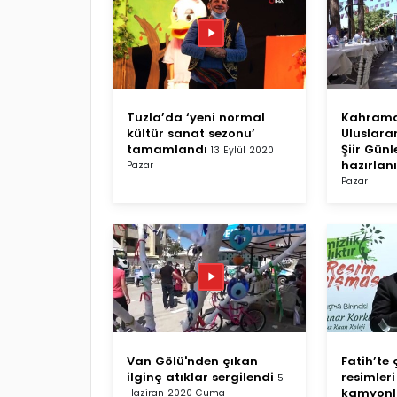
Tuzla’da ‘yeni normal
Kahram
kültür sanat sezonu’
Uluslara
tamamlandı
Şiir Günl
13 Eylül 2020
hazırlan
Pazar
Pazar
Van Gölü'nden çıkan
Fatih’te
ilginç atıklar sergilendi
resimler
5
kamyonla
Haziran 2020 Cuma