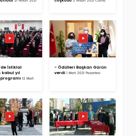
kutladı
coşkusu
21 Nisan 2021
2 Nisan 2021 Cuma
’de İstiklal
- Ödülleri Başkan Gürün
 kabul yıl
verdi
1 Mart 2021 Pazartesi
programı
12 Mart