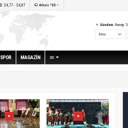
O
: 54,77 - 54,87
Ankara
º22
Gündem:
Recep T
SPOR
MAGAZİN