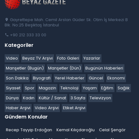
Gayrettepe Mah. Cemil Arslan Güder Sk. Otim İş Merkezi B
Blk. No:25 Beşiktaş İstanbul
+90 212 333 33 00
Kategoriler
Video
Beyaz TV Arşivi
Foto Galeri
Yazarlar
Manşetler (Bugün)
Manşetler (Dün)
Bugünün Haberleri
Son Dakika
Biyografi
Yerel Haberler
Güncel
Ekonomi
Siyaset
Spor
Magazin
Teknoloji
Yaşam
Eğitim
Sağlık
Dünya
Kadın
Kültür / Sanat
3.Sayfa
Televizyon
Haber Arşivi
Video Arşivi
Etiket Arşivi
Gündem Konular
Recep Tayyip Erdoğan
Kemal Kılıçdaroğlu
Celal Şengör