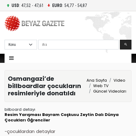
USD
: 47,52 - 47,61
EURO
: 54,77 - 54,87
Ara
Osmangazi’de
Ana Sayfa
Video
billboardlar çocukların
Web TV
Güncel Videoları
resimleriyle donatıldı
bilboard detayı
Resim Yarışması
Bayram Coşkusu
Zeytin Dalı
Dünya
Çocukları
Öğrenciler
-çocuklardan detaylar