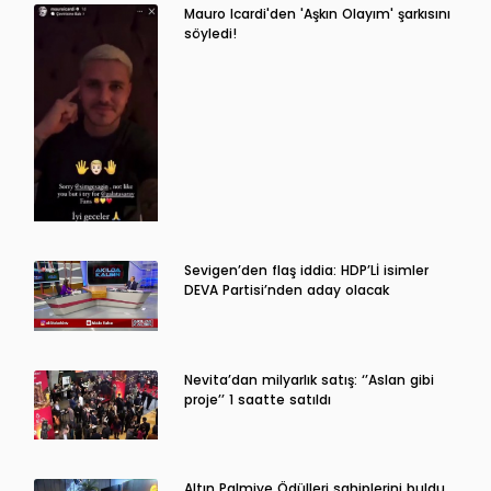
Mauro Icardi'den 'Aşkın Olayım' şarkısını
söyledi!
Sevigen’den flaş iddia: HDP’Lİ isimler
DEVA Partisi’nden aday olacak
Nevita’dan milyarlık satış: ‘’Aslan gibi
proje’’ 1 saatte satıldı
Altın Palmiye Ödülleri sahiplerini buldu