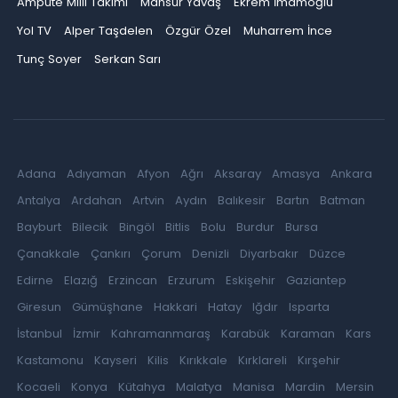
Ampute Milli Takımı
Mansur Yavaş
Ekrem İmamoğlu
Yol TV
Alper Taşdelen
Özgür Özel
Muharrem İnce
Tunç Soyer
Serkan Sarı
Adana
Adıyaman
Afyon
Ağrı
Aksaray
Amasya
Ankara
Antalya
Ardahan
Artvin
Aydın
Balıkesir
Bartın
Batman
Bayburt
Bilecik
Bingöl
Bitlis
Bolu
Burdur
Bursa
Çanakkale
Çankırı
Çorum
Denizli
Diyarbakır
Düzce
Edirne
Elazığ
Erzincan
Erzurum
Eskişehir
Gaziantep
Giresun
Gümüşhane
Hakkari
Hatay
Iğdır
Isparta
İstanbul
İzmir
Kahramanmaraş
Karabük
Karaman
Kars
Kastamonu
Kayseri
Kilis
Kırıkkale
Kırklareli
Kırşehir
Kocaeli
Konya
Kütahya
Malatya
Manisa
Mardin
Mersin