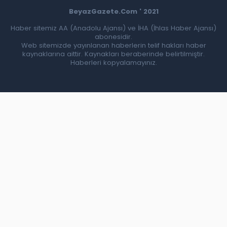
BeyazGazete.Com ' 2021
Haber sitemiz AA (Anadolu Ajansı) ve İHA (İhlas Haber Ajansı)
abonesidir.
Web sitemizde yayınlanan haberlerin telif hakları haber
kaynaklarına aittir. Kaynakları beraberinde belirtilmiştir.
Haberleri kopyalamayınız.