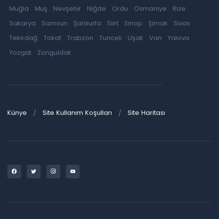
Muğla
Muş
Nevşehir
Niğde
Ordu
Osmaniye
Rize
Sakarya
Samsun
Şanlıurfa
Siirt
Sinop
Şırnak
Sivas
Tekirdağ
Tokat
Trabzon
Tunceli
Uşak
Van
Yalova
Yozgat
Zonguldak
Künye
Site Kullanım Koşulları
Site Haritası