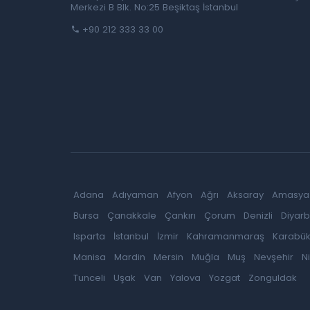
Merkezi B Blk. No:25 Beşiktaş İstanbul
+90 212 333 33 00
Adana
Adıyaman
Afyon
Ağrı
Aksaray
Amasya
Bursa
Çanakkale
Çankırı
Çorum
Denizli
Diyarb
Isparta
İstanbul
İzmir
Kahramanmaraş
Karabü
Manisa
Mardin
Mersin
Muğla
Muş
Nevşehir
N
Tunceli
Uşak
Van
Yalova
Yozgat
Zonguldak