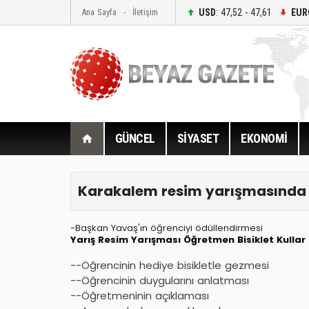
USD
: 47,52 - 47,61
EUR
Ana Sayfa
İletişim
GÜNCEL
SİYASET
EKONOMİ
Karakalem resim yarışmasında Tü
-Başkan Yavaş'ın öğrenciyi ödüllendirmesi
Yarış
Resim Yarışması
Öğretmen
Bisiklet
Kullar
--Öğrencinin hediye bisikletle gezmesi
--Öğrencinin duygularını anlatması
--Öğretmeninin açıklaması