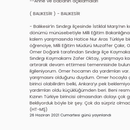
--Anne ve babanın açıklamaları
( BALIKESİR ) - BALIKESİR
- Balıkesir’in Sındırgı ilçesinde İstiklal Marşı’
dönümü münüsebetiyle Milli Eğitim Bakanlığına
kalem yarışmasında Hatice Nur Aras Türkiye birin
öğrenciye, Milli Eğitim Müdürü Muzaffer Çakır
Ömer Doğanlı tarafından Sındırgı ilçe Kaymaka
Sındırgı Kaymakamı Zafer Oktay, yarışmaya kat
artırarak devam ettirmesi temennisinde bulun
ilgileniyorum. Ömer hocamın da yardımları var.
yarışmasını olduğunu duydum. Ömer hocayla çal
birinci olabilirdim belki, Ankara’yı pek bekl
yardımları oldu küçüklüğümden beri. Beni resme 
Kızının Türkiye birincisi olmasından dolayı çok
Bekliyorduk böyle bir şey. Çok da sürpriz olmadı
(HT-MŞ)
26 Haziran 2021 Cumartesi günü yayınlandı