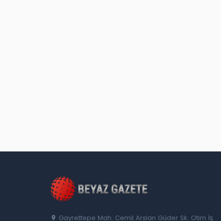
Gayrettepe Mah. Cemil Arslan Güder Sk. Otim İş