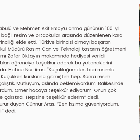
nın kabulü ve Mehmet Akif Ersoy’u anma gününün 100. yıl
 bağlı resim ve ortaokullar arasında düzenlenen kara
ciliği elde etti. Türkiye birincisi olmayı başaran
, Okul Müdürü Rasim Can ve Teknoloji tasarım öğretmeni
mı Zafer Oktay’ın makamında hediyesi verildi.
ılan öğrenciye teşekkür ederek bu yeteneklerini
du. Hatice Nur Aras, "Küçüklüğümden beri resimle
 Küçükken kurslarına gitmiştim hep. Sonra resim
ıştık. Mutluyum, aslında beklemiyordum. Balıkesir’de
emiyordum. Ömer hocaya teşekkür ediyorum. Onun çok
çalıştırdı. Hepsine teşekkür ederim’’ dedi.
 gurur duyan Günnur Aras, ‘’Ben kızıma güveniyordum.
’’ dedi.