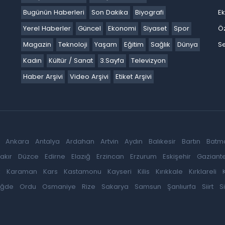
Bugünün Haberleri
Son Dakika
Biyografi
E
Yerel Haberler
Güncel
Ekonomi
Siyaset
Spor
Ö
Magazin
Teknoloji
Yaşam
Eğitim
Sağlık
Dünya
Se
Kadın
Kültür / Sanat
3.Sayfa
Televizyon
Haber Arşivi
Video Arşivi
Etiket Arşivi
Ankara
Antalya
Ardahan
Artvin
Aydın
Balıkesir
Bartın
Batm
akır
Düzce
Edirne
Elazığ
Erzincan
Erzurum
Eskişehir
Gaziant
k
Karaman
Kars
Kastamonu
Kayseri
Kilis
Kırıkkale
Kırklareli
iğde
Ordu
Osmaniye
Rize
Sakarya
Samsun
Şanlıurfa
Siirt
S