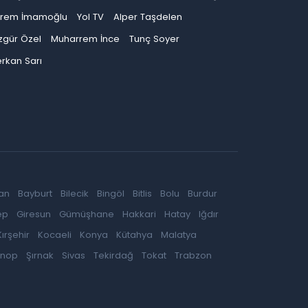
krem İmamoğlu
Yol TV
Alper Taşdelen
zgür Özel
Muharrem İnce
Tunç Soyer
rkan Sarı
an
Bayburt
Bilecik
Bingöl
Bitlis
Bolu
Burdur
ep
Giresun
Gümüşhane
Hakkari
Hatay
Iğdır
Kırşehir
Kocaeli
Konya
Kütahya
Malatya
inop
Şırnak
Sivas
Tekirdağ
Tokat
Trabzon