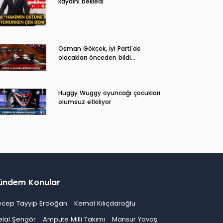
kaydını bekledi
Osman Gökçek, İyi Parti'de
olacakları önceden bildi...
Huggy Wuggy oyuncağı çocukları
olumsuz etkiliyor
ündem Konular
ecep Tayyip Erdoğan
Kemal Kılıçdaroğlu
elal Şengör
Ampute Milli Takımı
Mansur Yavaş