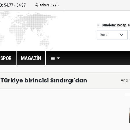
O
: 54,77 - 54,87
Ankara
º22
Gündem:
Recep T
SPOR
MAGAZİN
rkiye birincisi Sındırgı'dan
Ana 