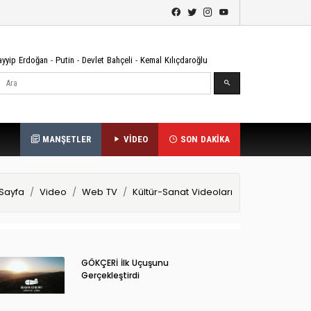
ayyip Erdoğan
-
Putin
-
Devlet Bahçeli
-
Kemal Kılıçdaroğlu
Ara
MANŞETLER
VİDEO
SON DAKİKA
Sayfa
Video
Web TV
Kültür-Sanat Videoları
GÖKÇERİ İlk Uçuşunu
Gerçekleştirdi