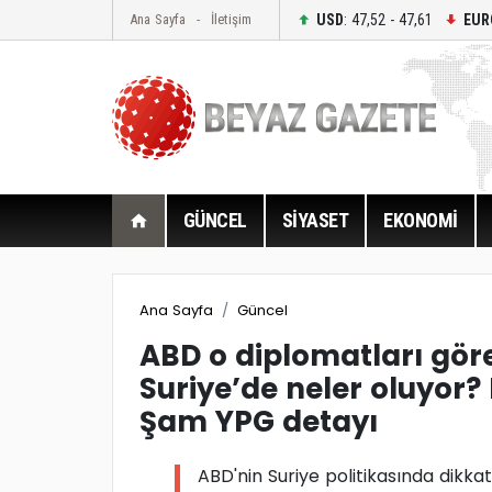
USD
: 47,52 - 47,61
EUR
Ana Sayfa
İletişim
GÜNCEL
SİYASET
EKONOMİ
Ana Sayfa
Güncel
ABD o diplomatları gör
Suriye’de neler oluyor?
Şam YPG detayı
ABD'nin Suriye politikasında dikka