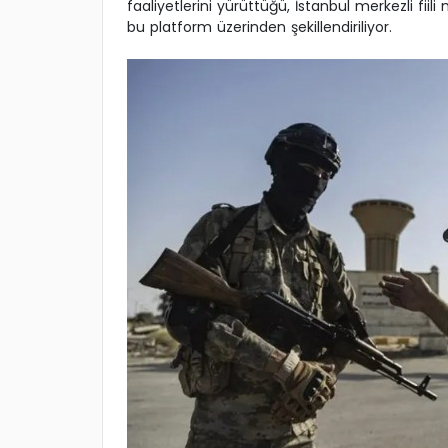
faaliyetlerini yürüttüğü, İstanbul merkezli fiil
bu platform üzerinden şekillendiriliyor.