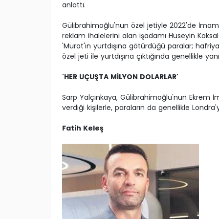
anlattı.
Gülibrahimoğlu'nun özel jetiyle 2022'de İma
reklam ihalelerini alan işadamı Hüseyin Köksal i
'Murat'ın yurtdışına götürdüğü paralar; hafriya
özel jeti ile yurtdışına çıktığında genellikle ya
'HER UÇUŞTA MİLYON DOLARLAR'
Sarp Yalçınkaya, Gülibrahimoğlu'nun Ekrem İmam
verdiği kişilerle, paraların da genellikle Londr
Fatih Keleş