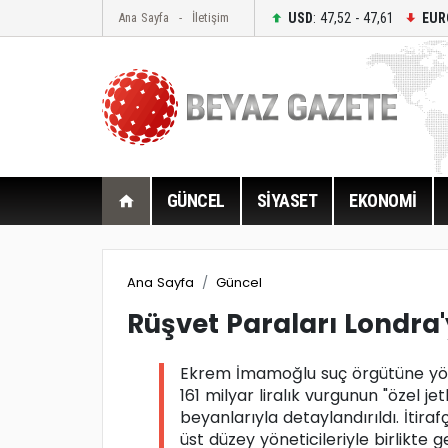
USD
: 47,52 - 47,61
EUR
Ana Sayfa
İletişim
GÜNCEL
SİYASET
EKONOMİ
Ana Sayfa
Güncel
Rüşvet Paraları Londra'
Ekrem İmamoğlu suç örgütüne yöne
161 milyar liralık vurgunun "özel jetl
beyanlarıyla detaylandırıldı. İtiraf
üst düzey yöneticileriyle birlikte 