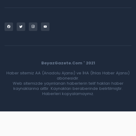
BeyazGazete.Com ' 2021
Haber sitemiz AA (Anadolu Ajansı) ve İHA (İhlas Haber Ajansı)
abonesidir.
Web sitemizde yayınlanan haberlerin telif hakları haber
kaynaklarına aittir. Kaynakları beraberinde belirtilmiştir.
Haberleri kopyalamayınız.