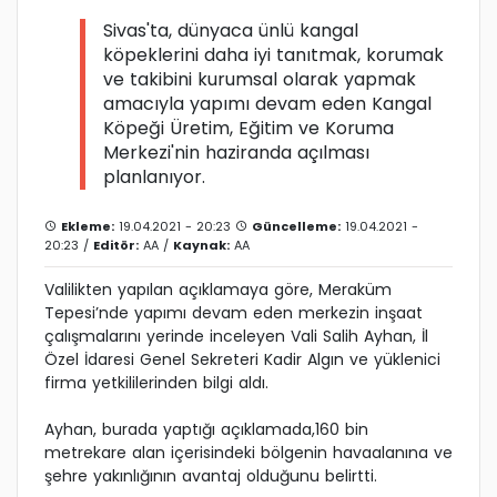
Sivas'ta, dünyaca ünlü kangal
köpeklerini daha iyi tanıtmak, korumak
ve takibini kurumsal olarak yapmak
amacıyla yapımı devam eden Kangal
Köpeği Üretim, Eğitim ve Koruma
Merkezi'nin haziranda açılması
planlanıyor.
Ekleme:
19.04.2021 - 20:23
Güncelleme:
19.04.2021 -
20:23 /
Editör:
AA
/
Kaynak:
AA
Valilikten yapılan açıklamaya göre, Meraküm
Tepesi’nde yapımı devam eden merkezin inşaat
çalışmalarını yerinde inceleyen Vali Salih Ayhan, İl
Özel İdaresi Genel Sekreteri Kadir Algın ve yüklenici
firma yetkililerinden bilgi aldı.
Ayhan, burada yaptığı açıklamada,160 bin
metrekare alan içerisindeki bölgenin havaalanına ve
şehre yakınlığının avantaj olduğunu belirtti.