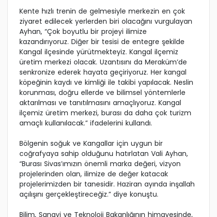
Kente hızlı trenin de gelmesiyle merkezin en çok
ziyaret edilecek yerlerden biri olacağını vurgulayan
Ayhan, “Çok boyutlu bir projeyi ilimize
kazandırıyoruz. Diğer bir tesisi de entegre şekilde
Kangal ilçesinde yürütmekteyiz. Kangal ilçemiz
üretim merkezi olacak. Uzantısını da Meraküm’de
senkronize ederek hayata geçiriyoruz. Her kangal
köpeğinin kaydı ve kimliği ile takibi yapılacak. Neslin
korunması, doğru ellerde ve bilimsel yöntemlerle
aktarılması ve tanıtılmasını amaçlıyoruz. Kangal
ilçemiz üretim merkezi, burası da daha çok turizm
amaçlı kullanılacak.” ifadelerini kullandı.
Bölgenin soğuk ve Kangallar için uygun bir
coğrafyaya sahip olduğunu hatırlatan Vali Ayhan,
“Burası Sivas’ımızın önemli marka değeri, vizyon
projelerinden olan, ilimize de değer katacak
projelerimizden bir tanesidir. Haziran ayında inşallah
açılışını gerçekleştireceğiz.” diye konuştu.
Bilim, Sanayi ve Teknoloji Bakanlığının himayesinde,