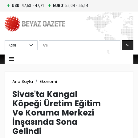
USD
: 47,63 - 47,71
EURO
: 55,04 - 55,14
Ara
Ana Sayfa
Ekonomi
Sivas'ta Kangal
Köpeği Üretim Eğitim
Ve Koruma Merkezi
İnşasında Sona
Gelindi