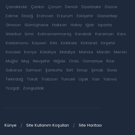
Çanakkale
Çankırı
Çorum
Denizli
Diyarbakır
Düzce
Edirne
Elazığ
Erzincan
Erzurum
Eskişehir
Gaziantep
Giresun
Gümüşhane
Hakkari
Hatay
Iğdır
Isparta
İstanbul
İzmir
Kahramanmaraş
Karabük
Karaman
Kars
Kastamonu
Kayseri
Kilis
Kırıkkale
Kırklareli
Kırşehir
Kocaeli
Konya
Kütahya
Malatya
Manisa
Mardin
Mersin
Muğla
Muş
Nevşehir
Niğde
Ordu
Osmaniye
Rize
Sakarya
Samsun
Şanlıurfa
Siirt
Sinop
Şırnak
Sivas
Tekirdağ
Tokat
Trabzon
Tunceli
Uşak
Van
Yalova
Yozgat
Zonguldak
Künye
Site Kullanım Koşulları
Site Haritası