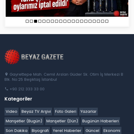
Gayrettepe Mah. Cemil Arslan Güder Sk. Otim İş Merkezi B
Blk. No:25 Beşiktaş İstanbul
+90 212 333 33 00
Kategoriler
Video
Beyaz TV Arşivi
Foto Galeri
Yazarlar
Manşetler (Bugün)
Manşetler (Dün)
Bugünün Haberleri
Son Dakika
Biyografi
Yerel Haberler
Güncel
Ekonomi