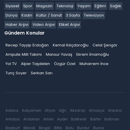
Siyaset
Spor
Magazin
Teknoloji
Yaşam
Eğitim
Sağlık
Dünya
Kadın
Kültür / Sanat
3.Sayfa
Televizyon
Haber Arşivi
Video Arşivi
Etiket Arşivi
Gündem Konular
Recep Tayyip Erdoğan
Kemal Kılıçdaroğlu
Celal Şengör
Ampute Milli Takımı
Mansur Yavaş
Ekrem İmamoğlu
Yol TV
Alper Taşdelen
Özgür Özel
Muharrem İnce
Tunç Soyer
Serkan Sarı
Adana
Adıyaman
Afyon
Ağrı
Aksaray
Amasya
Ankara
Antalya
Ardahan
Artvin
Aydın
Balıkesir
Bartın
Batman
Bayburt
Bilecik
Bingöl
Bitlis
Bolu
Burdur
Bursa