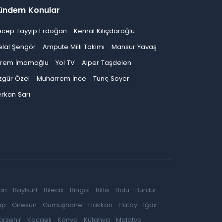
ündem Konular
ecep Tayyip Erdoğan
Kemal Kılıçdaroğlu
elal Şengör
Ampute Milli Takımı
Mansur Yavaş
krem İmamoğlu
Yol TV
Alper Taşdelen
zgür Özel
Muharrem İnce
Tunç Soyer
rkan Sarı
an
Bayburt
Bilecik
Bingöl
Bitlis
Bolu
Burdur
ep
Giresun
Gümüşhane
Hakkari
Hatay
Iğdır
Kırşehir
Kocaeli
Konya
Kütahya
Malatya