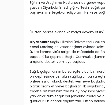
Eğitim ve Araştırma Hastanesinde görev yapan 
yüzden Diyarbakır’ın etli çiğ köftesini sağlık
başhekimine teşekkür ediyorum. Herkese sağlık
"Lütfen herkes evinde kalmaya devam etsin"
Diyarbakır
Sağlık Bilimleri Üniversitesi
Gazi Ya
Yenal Karakoç da vatandaşların evlerde kalmala
üzere korona virüs salgını ile mücadele de ön 
başladı ülke çapında. Başta Cumhurbaşkanımız
alkışlarla destek vermeye başladı.
Sağlık çalışanlarının bu süreçte ciddi bir mo
ön cephesinde yer alan sağlıkçılar, bu süreçte
bizlere esnaf olarak destek vermeye başladılar. 
olarak ikram etmeye başladılar. İlk uygulama
Çiçek’e ait kantinimizde bir ay boyunca yiyec
yapılanlar tüm sağlık çalışanlarına moral ve
günüdür. En önemli çağrımızda, lütfen herke