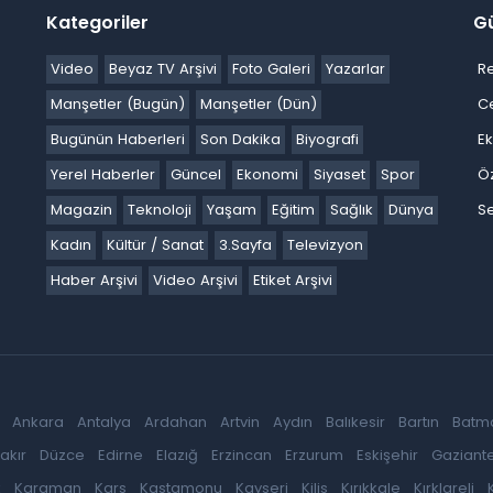
Kategoriler
G
Video
Beyaz TV Arşivi
Foto Galeri
Yazarlar
R
Manşetler (Bugün)
Manşetler (Dün)
C
Bugünün Haberleri
Son Dakika
Biyografi
E
Yerel Haberler
Güncel
Ekonomi
Siyaset
Spor
Ö
Magazin
Teknoloji
Yaşam
Eğitim
Sağlık
Dünya
Se
Kadın
Kültür / Sanat
3.Sayfa
Televizyon
Haber Arşivi
Video Arşivi
Etiket Arşivi
Ankara
Antalya
Ardahan
Artvin
Aydın
Balıkesir
Bartın
Batm
akır
Düzce
Edirne
Elazığ
Erzincan
Erzurum
Eskişehir
Gaziant
k
Karaman
Kars
Kastamonu
Kayseri
Kilis
Kırıkkale
Kırklareli