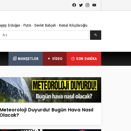
ayyip Erdoğan
-
Putin
-
Devlet Bahçeli
-
Kemal Kılıçdaroğlu
Ara
MANŞETLER
VİDEO
SON DAKİKA
Meteoroloji Duyurdu! Bugün Hava Nasıl
Olacak?