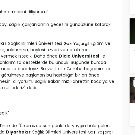
aha ermesini diliyorum"
bay, sağlık çalışanlarının gecesini gündüzüne katarak
kır
Sağlık Bilimleri Üniversitesi
Eğitim ve
Gazi Yaşargil
alışanlarımızın, böylesi özveri ve cefakarca
n vermek istedik. Daha önce
Dicle Üniversitesi
ile
ışanlarımıza desteklerde bulunduk. Bugünde burada
amacı ile buradayız. Bu vesile ile Cumhurbaşkanımıza
 görülmeye başlanan bu hastalığın bir an önce
esini diliyorum. Sağlık Bakanımız Fahrettin Koca’ya ve
ekkür ederiz" dedi.
edik"
 Tinte de "Ülkemizde son günlerde yaygın hale gelen
nda
Diyarbakır
Sağlık Bilimleri Üniversitesi
Gazi Yaşargil