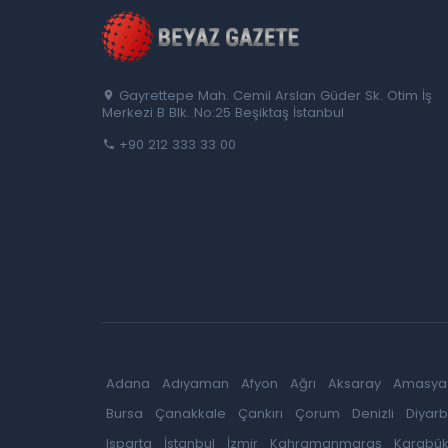
Gayrettepe Mah. Cemil Arslan Güder Sk. Otim İş
Merkezi B Blk. No:25 Beşiktaş İstanbul
+90 212 333 33 00
Adana
Adıyaman
Afyon
Ağrı
Aksaray
Amasya
Bursa
Çanakkale
Çankırı
Çorum
Denizli
Diyarb
Isparta
İstanbul
İzmir
Kahramanmaraş
Karabü