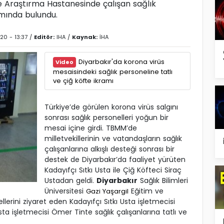
ve Araştırma Hastanesinde çalışan sağlık
amında bulundu.
20 - 13:37 /
Editör:
IHA
/
Kaynak:
İHA
Diyarbakır'da korona virüs
Video
mesaisindeki sağlık personeline tatlı
ve çiğ köfte ikramı
Türkiye’de görülen korona virüs salgını
sonrası sağlık personelleri yoğun bir
mesai içine girdi. TBMM’de
milletvekillerinin ve vatandaşların sağlık
çalışanlarına alkışlı desteği sonrası bir
destek de Diyarbakır’da faaliyet yürüten
Kadayıfçı Sıtkı Usta ile Çiğ Köfteci Siraç
Ustadan geldi.
Diyarbakır
Sağlık Bilimleri
Üniversitesi
Eğitim ve
Gazi Yaşargil
lerini ziyaret eden Kadayıfçı Sıtkı Usta işletmecisi
a işletmecisi Ömer Tinte sağlık çalışanlarına tatlı ve