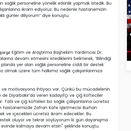
sağlık personeline yönelik etkinlik yapmak istedik. Bu
 çalışanlarına ikram ediyoruz. Bu nedenle hastanemizin
lı günler diliyorum” diye konuştu.
Eğitim ve Araştırma Başhekim Yardımcısı Dr.
şargil
rına devam etmesini istediklerini belirterek, “Bilindiği
planda yer alan sağlık personeline ciddi bir destek
 olmak üzere tüm halkımız sağlık çalışanlarımıza
ral ve motivasyona ihtiyacı var. Çünkü bu mücadelenin
 de Diyarbakır’da veren kadayıfçı ve çiğ köfteciler
Tatlı ve çiğ köfteleri biz sağlık çalışanlarına ücretsiz
yı hastanemizde Zafran Kafe işletmecisi Burhan
ek ve içecekleri ücretsiz ikram edecekler. Bu
 destek oluyor ve tekrar söylüyorum ki gün dayanışma
s evinde kalmaya devam etsin" şeklinde konuştu.