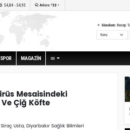
O
: 54,84 - 54,93
Ankara
º22
Gündem:
Recep T
SPOR
MAGAZİN
irüs Mesaisindeki
 Ve Çiğ Köfte
 Siraç Usta, Diyarbakır Sağlık Bilimleri