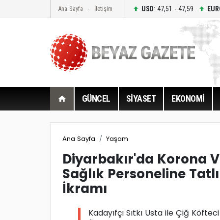
USD
: 47,51 - 47,59
EUR
Ana Sayfa
İletişim
GÜNCEL
SİYASET
EKONOMİ
Ana Sayfa
Yaşam
Diyarbakır'da Korona V
Sağlık Personeline Tatlı
İkramı
Kadayıfçı Sıtkı Usta ile Çiğ Köfteci