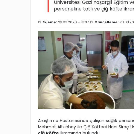
Üniversitesi Gazi Yaşargil Eğitim 
personeline tatlı ve çiğ köfte ikr
Ekleme:
23.03.2020 - 13:37
Güncelleme:
23.03.20
Araştırma Hastanesinde çalışan sağlık personel
Mehmet Altunbay ile Çiğ Köfteci Hacı Siraç Ust
çiğ köfte
ikramında bulundu.