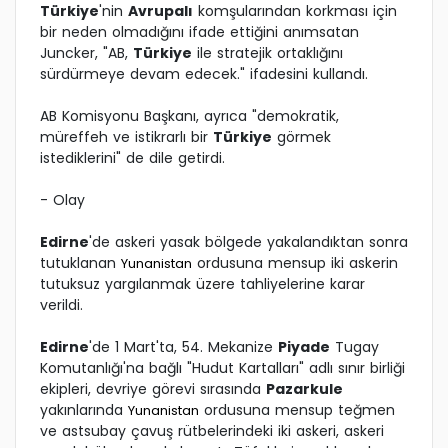
Türkiye
'nin
Avrupalı
komşularından korkması için
bir neden olmadığını ifade ettiğini anımsatan
Juncker, "AB,
Türkiye
ile stratejik ortaklığını
sürdürmeye devam edecek." ifadesini kullandı.
AB Komisyonu Başkanı, ayrıca "demokratik,
müreffeh ve istikrarlı bir
Türkiye
görmek
istediklerini" de dile getirdi.
- Olay
Edirne
'de askeri yasak bölgede yakalandıktan sonra
tutuklanan
ordusuna mensup iki askerin
Yunanistan
tutuksuz yargılanmak üzere tahliyelerine karar
verildi.
Edirne
'de 1 Mart'ta, 54. Mekanize
Piyade
Tugay
Komutanlığı'na bağlı "Hudut Kartalları" adlı sınır birliği
ekipleri, devriye görevi sırasında
Pazarkule
yakınlarında
ordusuna mensup teğmen
Yunanistan
ve astsubay çavuş rütbelerindeki iki askeri, askeri