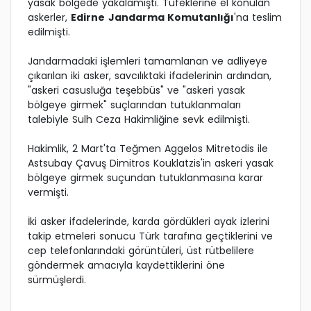
yasak bölgede yakalamıştı. Tüfeklerine el konulan
askerler,
Edirne
Jandarma Komutanlığı
'na teslim
edilmişti.
Jandarmadaki işlemleri tamamlanan ve adliyeye
çıkarılan iki asker, savcılıktaki ifadelerinin ardından,
"askeri casusluğa teşebbüs" ve "askeri yasak
bölgeye girmek" suçlarından tutuklanmaları
talebiyle Sulh Ceza Hakimliğine sevk edilmişti.
Hakimlik, 2 Mart'ta Teğmen Aggelos Mitretodis ile
Astsubay Çavuş Dimitros Kouklatzis'in askeri yasak
bölgeye girmek suçundan tutuklanmasına karar
vermişti.
İki asker ifadelerinde, karda gördükleri ayak izlerini
takip etmeleri sonucu Türk tarafına geçtiklerini ve
cep telefonlarındaki görüntüleri, üst rütbelilere
göndermek amacıyla kaydettiklerini öne
sürmüşlerdi.