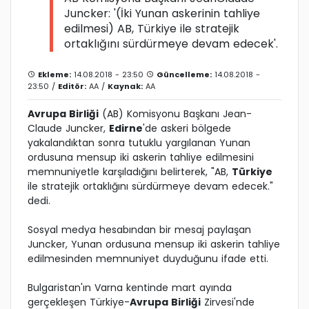
Juncker: '(İki Yunan askerinin tahliye
edilmesi) AB, Türkiye ile stratejik
ortaklığını sürdürmeye devam edecek'.
Ekleme:
14.08.2018 - 23:50
Güncelleme:
14.08.2018 -
23:50 /
Editör:
AA
/
Kaynak:
AA
Avrupa Birliği
(AB) Komisyonu Başkanı Jean-
Claude Juncker,
Edirne
'de askeri bölgede
yakalandıktan sonra tutuklu yargılanan Yunan
ordusuna mensup iki askerin tahliye edilmesini
memnuniyetle karşıladığını belirterek, "AB,
Türkiye
ile stratejik ortaklığını sürdürmeye devam edecek."
dedi.
Sosyal medya hesabından bir mesaj paylaşan
Juncker, Yunan ordusuna mensup iki askerin tahliye
edilmesinden memnuniyet duyduğunu ifade etti.
Bulgaristan'ın Varna kentinde mart ayında
gerçekleşen Türkiye-
Avrupa Birliği
Zirvesi'nde