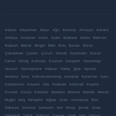
Adana
Adıyaman
Afyon
Ağrı
Aksaray
Amasya
Ankara
Antalya
Ardahan
Artvin
Aydın
Balıkesir
Bartın
Batman
Bayburt
Bilecik
Bingöl
Bitlis
Bolu
Burdur
Bursa
Çanakkale
Çankırı
Çorum
Denizli
Diyarbakır
Düzce
Edirne
Elazığ
Erzincan
Erzurum
Eskişehir
Gaziantep
Giresun
Gümüşhane
Hakkari
Hatay
Iğdır
Isparta
İstanbul
İzmir
Kahramanmaraş
Karabük
Karaman
Kars
Kastamonu
Kayseri
Kilis
Kırıkkale
Kırklareli
Kırşehir
Kocaeli
Konya
Kütahya
Malatya
Manisa
Mardin
Mersin
Muğla
Muş
Nevşehir
Niğde
Ordu
Osmaniye
Rize
Sakarya
Samsun
Şanlıurfa
Siirt
Sinop
Şırnak
Sivas
Tekirdağ
Tokat
Trabzon
Tunceli
Uşak
Van
Yalova