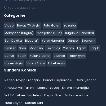
Blk. No:25 Beşiktaş İstanbul
+90 212 333 33 00
Kategoriler
Video
Beyaz TV Arşivi
Foto Galeri
Yazarlar
Manşetler (Bugün)
Manşetler (Dün)
Bugünün Haberleri
Son Dakika
Biyografi
Yerel Haberler
Güncel
Ekonomi
Siyaset
Spor
Magazin
Teknoloji
Yaşam
Eğitim
Sağlık
Dünya
Kadın
Kültür / Sanat
3.Sayfa
Televizyon
Haber Arşivi
Video Arşivi
Etiket Arşivi
Gündem Konular
Recep Tayyip Erdoğan
Kemal Kılıçdaroğlu
Celal Şengör
Ampute Milli Takımı
Mansur Yavaş
Ekrem İmamoğlu
Yol TV
Alper Taşdelen
Özgür Özel
Muharrem İnce
Tunç Soyer
Serkan Sarı