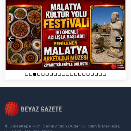
Gayrettepe Mah. Cemil Arslan Güder Sk. Otim İş Merkezi B