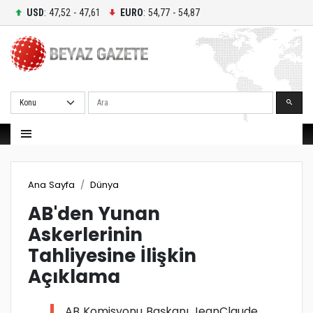
USD
: 47,52 - 47,61
EURO
: 54,77 - 54,87
Ara
Ana Sayfa
Dünya
AB'den Yunan
Askerlerinin
Tahliyesine İlişkin
Açıklama
AB Komisyonu Başkanı JeanClaude