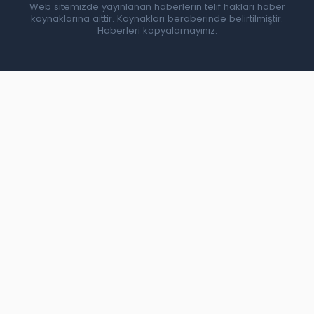
Web sitemizde yayınlanan haberlerin telif hakları haber
kaynaklarına aittir. Kaynakları beraberinde belirtilmiştir.
Haberleri kopyalamayınız.