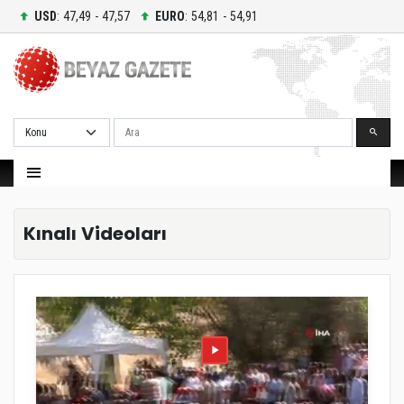
USD
: 47,49 - 47,57
EURO
: 54,81 - 54,91
Ara
Kınalı Videoları