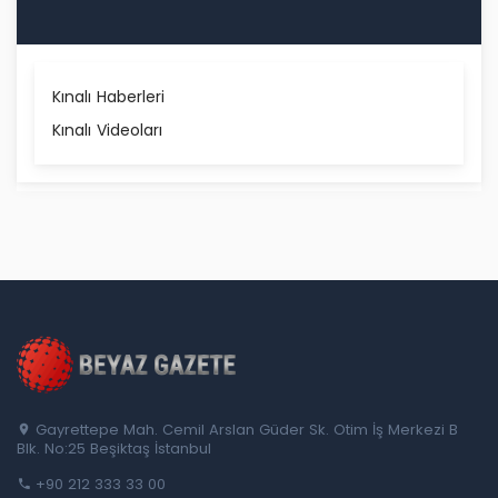
Kınalı Haberleri
Kınalı Videoları
Gayrettepe Mah. Cemil Arslan Güder Sk. Otim İş Merkezi B
Blk. No:25 Beşiktaş İstanbul
+90 212 333 33 00