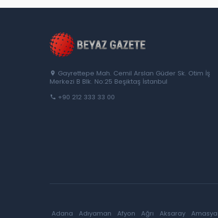
Gayrettepe Mah. Cemil Arslan Güder Sk. Otim İş
Merkezi B Blk. No:25 Beşiktaş İstanbul
+90 212 333 33 00
Adana
Adıyaman
Afyon
Ağrı
Aksaray
Amasya