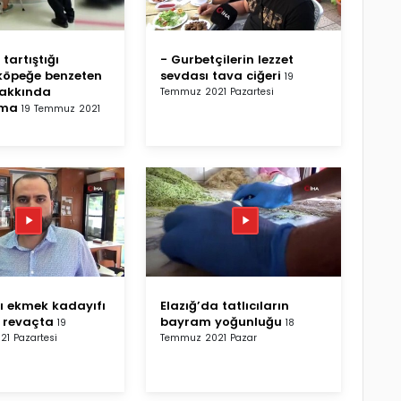
tartıştığı
- Gurbetçilerin lezzet
köpeğe benzeten
sevdası tava ciğeri
19
hakkında
Temmuz 2021 Pazartesi
rma
19 Temmuz 2021
 ekmek kadayıfı
Elazığ’da tatlıcıların
a revaçta
bayram yoğunluğu
19
18
1 Pazartesi
Temmuz 2021 Pazar