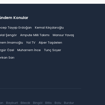
ündem Konular
ecep Tayyip Erdoğan
Kemal Kılıçdaroğlu
elal Şengör
Ampute Milli Takımı
Mansur Yavaş
krem İmamoğlu
Yol TV
Alper Taşdelen
zgür Özel
Muharrem İnce
Tunç Soyer
rkan Sarı
an
Bayburt
Bilecik
Bingöl
Bitlis
Bolu
Burdur