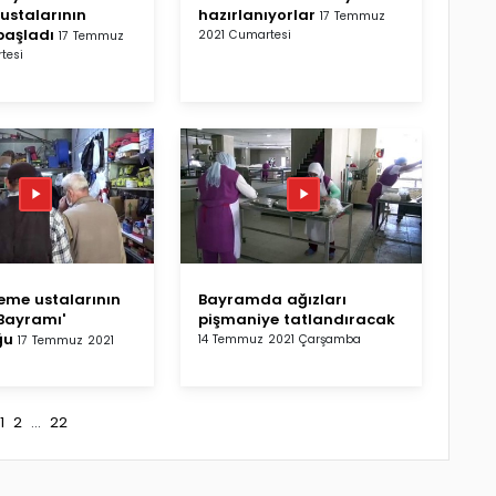
ustalarının
hazırlanıyorlar
17 Temmuz
başladı
2021 Cumartesi
17 Temmuz
tesi
leme ustalarının
Bayramda ağızları
Bayramı'
pişmaniye tatlandıracak
ğu
14 Temmuz 2021 Çarşamba
17 Temmuz 2021
1
2
...
22