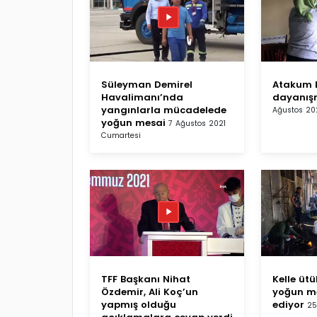
Süleyman Demirel
Atakum B
Havalimanı’nda
dayanışm
yangınlarla mücadelede
Ağustos 202
yoğun mesai
7 Ağustos 2021
Cumartesi
TFF Başkanı Nihat
Kelle üt
Özdemir, Ali Koç’un
yoğun m
yapmış olduğu
ediyor
25