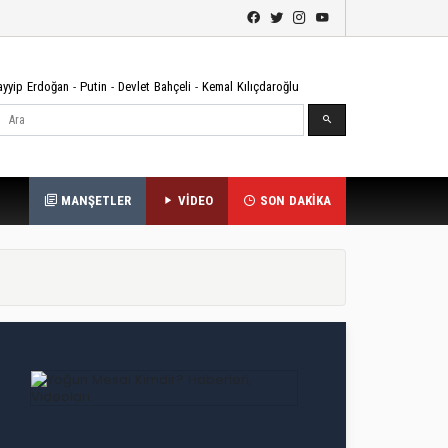
ayyip Erdoğan
-
Putin
-
Devlet Bahçeli
-
Kemal Kılıçdaroğlu
Ara
MANŞETLER
VİDEO
SON DAKİKA