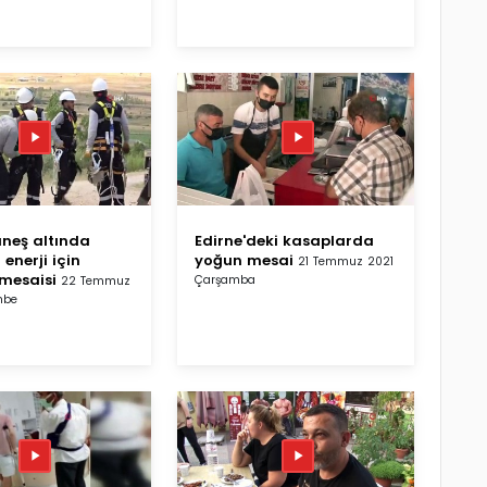
üneş altında
Edirne'deki kasaplarda
 enerji için
yoğun mesai
21 Temmuz 2021
mesaisi
Çarşamba
22 Temmuz
mbe