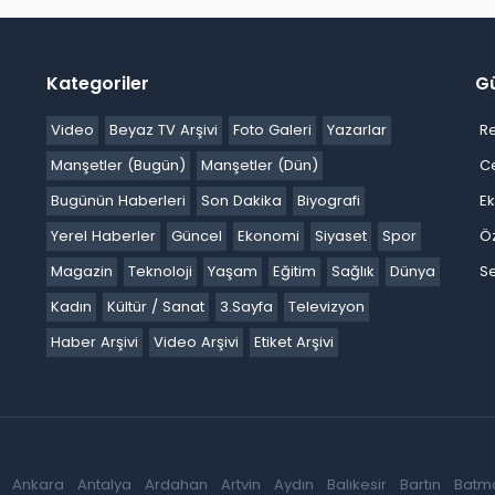
Kategoriler
G
Video
Beyaz TV Arşivi
Foto Galeri
Yazarlar
R
Manşetler (Bugün)
Manşetler (Dün)
C
Bugünün Haberleri
Son Dakika
Biyografi
E
Yerel Haberler
Güncel
Ekonomi
Siyaset
Spor
Ö
Magazin
Teknoloji
Yaşam
Eğitim
Sağlık
Dünya
Se
Kadın
Kültür / Sanat
3.Sayfa
Televizyon
Haber Arşivi
Video Arşivi
Etiket Arşivi
Ankara
Antalya
Ardahan
Artvin
Aydın
Balıkesir
Bartın
Batm