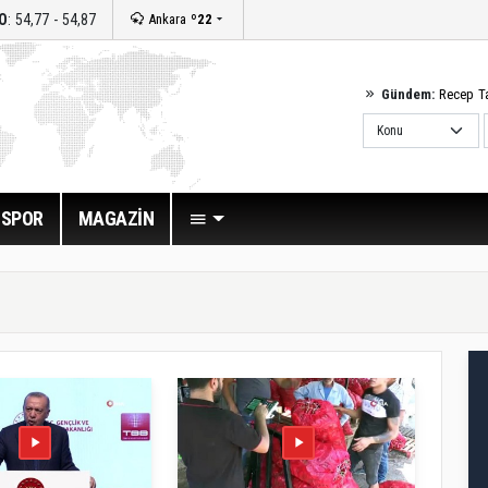
O
: 54,77 - 54,87
Ankara
º22
Gündem:
Recep T
SPOR
MAGAZİN