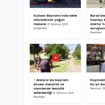
Kurban Bayramı’nda kelle
Bursa'da 
ütücülerinin yoğun
hastayı 
mesaisi
doktor 
21 Temmuz 2021
soruştu
Çarşamba
Pazartesi
- Ankara’da bayram
Kaymaklı
öncesi mezarlık ve
bu yıl d
camilerde temizlik
Temmuz 202
seferberliği
19 Temmuz 2021
Pazartesi