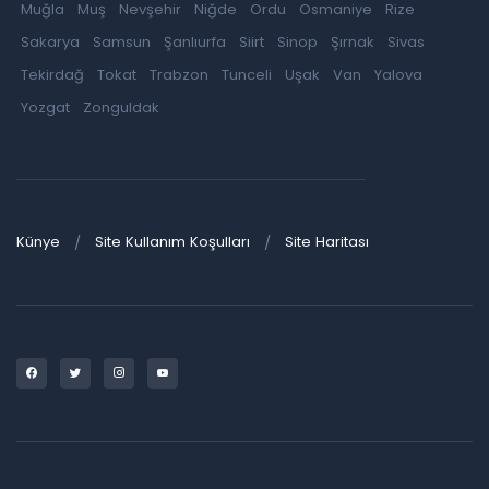
Muğla
Muş
Nevşehir
Niğde
Ordu
Osmaniye
Rize
Sakarya
Samsun
Şanlıurfa
Siirt
Sinop
Şırnak
Sivas
Tekirdağ
Tokat
Trabzon
Tunceli
Uşak
Van
Yalova
Yozgat
Zonguldak
Künye
Site Kullanım Koşulları
Site Haritası