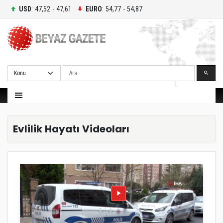
USD
: 47,52 - 47,61
EURO
: 54,77 - 54,87
Ara
Evlilik Hayatı Videoları