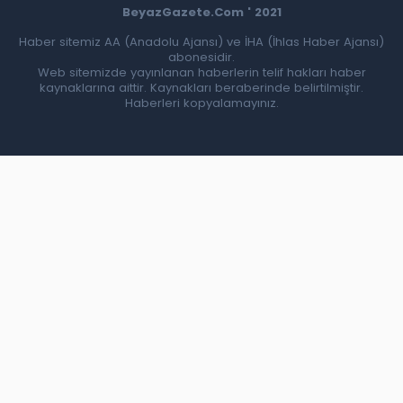
BeyazGazete.Com ' 2021
Haber sitemiz AA (Anadolu Ajansı) ve İHA (İhlas Haber Ajansı)
abonesidir.
Web sitemizde yayınlanan haberlerin telif hakları haber
kaynaklarına aittir. Kaynakları beraberinde belirtilmiştir.
Haberleri kopyalamayınız.