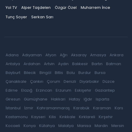
Yol TV
Alper Taşdelen
Özgür Özel
Muharrem İnce
Tunç Soyer
Serkan Sarı
Adana
Adıyaman
Afyon
Ağrı
Aksaray
Amasya
Ankara
Antalya
Ardahan
Artvin
Aydın
Balıkesir
Bartın
Batman
Bayburt
Bilecik
Bingöl
Bitlis
Bolu
Burdur
Bursa
Çanakkale
Çankırı
Çorum
Denizli
Diyarbakır
Düzce
Edirne
Elazığ
Erzincan
Erzurum
Eskişehir
Gaziantep
Giresun
Gümüşhane
Hakkari
Hatay
Iğdır
Isparta
İstanbul
İzmir
Kahramanmaraş
Karabük
Karaman
Kars
Kastamonu
Kayseri
Kilis
Kırıkkale
Kırklareli
Kırşehir
Kocaeli
Konya
Kütahya
Malatya
Manisa
Mardin
Mersin