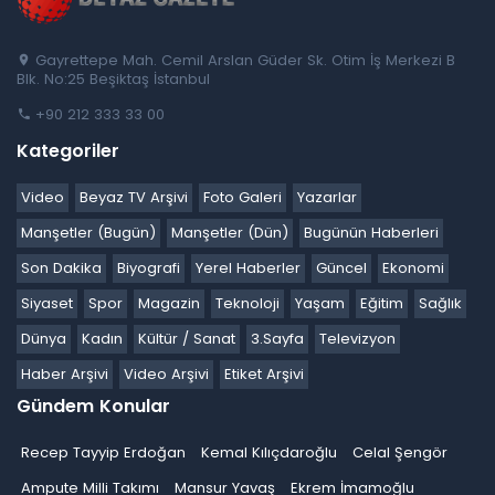
Gayrettepe Mah. Cemil Arslan Güder Sk. Otim İş Merkezi B
Blk. No:25 Beşiktaş İstanbul
+90 212 333 33 00
Kategoriler
Video
Beyaz TV Arşivi
Foto Galeri
Yazarlar
Manşetler (Bugün)
Manşetler (Dün)
Bugünün Haberleri
Son Dakika
Biyografi
Yerel Haberler
Güncel
Ekonomi
Siyaset
Spor
Magazin
Teknoloji
Yaşam
Eğitim
Sağlık
Dünya
Kadın
Kültür / Sanat
3.Sayfa
Televizyon
Haber Arşivi
Video Arşivi
Etiket Arşivi
Gündem Konular
Recep Tayyip Erdoğan
Kemal Kılıçdaroğlu
Celal Şengör
Ampute Milli Takımı
Mansur Yavaş
Ekrem İmamoğlu