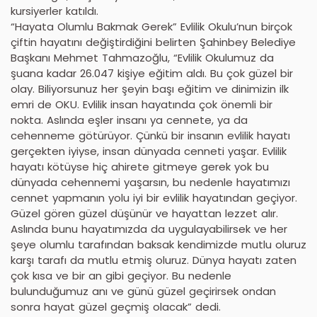
kursiyerler katıldı.
“Hayata Olumlu Bakmak Gerek” Evlilik Okulu’nun birçok
çiftin hayatını değiştirdiğini belirten Şahinbey Belediye
Başkanı Mehmet Tahmazoğlu, “Evlilik Okulumuz da
şuana kadar 26.047 kişiye eğitim aldı. Bu çok güzel bir
olay. Biliyorsunuz her şeyin başı eğitim ve dinimizin ilk
emri de OKU. Evlilik insan hayatında çok önemli bir
nokta. Aslında eşler insanı ya cennete, ya da
cehenneme götürüyor. Çünkü bir insanın evlilik hayatı
gerçekten iyiyse, insan dünyada cenneti yaşar. Evlilik
hayatı kötüyse hiç ahirete gitmeye gerek yok bu
dünyada cehennemi yaşarsın, bu nedenle hayatımızı
cennet yapmanın yolu iyi bir evlilik hayatından geçiyor.
Güzel gören güzel düşünür ve hayattan lezzet alır.
Aslında bunu hayatımızda da uygulayabilirsek ve her
şeye olumlu tarafından baksak kendimizde mutlu oluruz
karşı tarafı da mutlu etmiş oluruz. Dünya hayatı zaten
çok kısa ve bir an gibi geçiyor. Bu nedenle
bulunduğumuz anı ve günü güzel geçirirsek ondan
sonra hayat güzel geçmiş olacak” dedi.