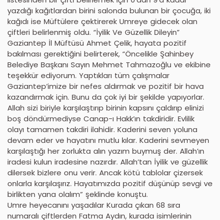
yazdığı kağıtlardan birini salonda bulunan bir çocuğa, iki
kağıdı ise Müftülere çektirerek Umreye gidecek olan
çiftleri belirlenmiş oldu. “İyilik Ve Güzellik Dileyin”
Gaziantep İl Müftüsü Ahmet Çelik, hayata pozitif
bakılması gerektiğini belirterek, “Öncelikle Şahinbey
Belediye Başkanı Sayın Mehmet Tahmazoğlu ve ekibine
teşekkür ediyorum. Yaptıkları tüm çalışmalar
Gaziantep’imize bir nefes aldırmak ve pozitif bir hava
kazandırmak için. Bunu da çok iyi bir şekilde yapıyorlar.
Allah sizi biriyle karşılaştırıp birinin kapsını çaldırıp elinizi
boş döndürmediyse Canap-ı Hakk’ın takdiridir. Evlilik
olayı tamamen takdiri ilahidir. Kaderini seven yoluna
devam eder ve hayatını mutlu kılar. Kaderini sevmeyen
karşılaştığı her zorlukta alın yazım buymuş der. Allah’ın
iradesi kulun iradesine nazırdır. Allah’tan İyilik ve güzellik
dilersek bizlere onu verir. Ancak kötü tablolar çizersek
onlarla karşılaşırız. Hayatımızda pozitif düşünüp sevgi ve
birlikten yana olalım” şeklinde konuştu.
Umre heyecanını yaşadılar Kurada çıkan 68 sıra
numaralı çiftlerden Fatma Aydın, kurada isimlerinin