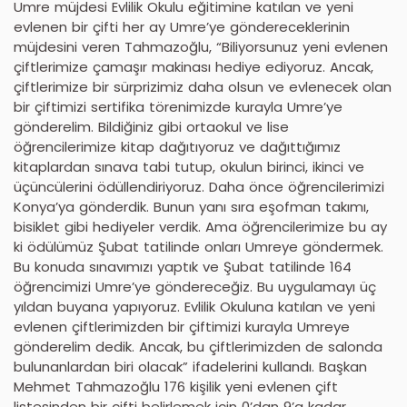
Umre müjdesi Evlilik Okulu eğitimine katılan ve yeni
evlenen bir çifti her ay Umre’ye göndereceklerinin
müjdesini veren Tahmazoğlu, “Biliyorsunuz yeni evlenen
çiftlerimize çamaşır makinası hediye ediyoruz. Ancak,
çiftlerimize bir sürprizimiz daha olsun ve evlenecek olan
bir çiftimizi sertifika törenimizde kurayla Umre’ye
gönderelim. Bildiğiniz gibi ortaokul ve lise
öğrencilerimize kitap dağıtıyoruz ve dağıttığımız
kitaplardan sınava tabi tutup, okulun birinci, ikinci ve
üçüncülerini ödüllendiriyoruz. Daha önce öğrencilerimizi
Konya’ya gönderdik. Bunun yanı sıra eşofman takımı,
bisiklet gibi hediyeler verdik. Ama öğrencilerimize bu ay
ki ödülümüz Şubat tatilinde onları Umreye göndermek.
Bu konuda sınavımızı yaptık ve Şubat tatilinde 164
öğrencimizi Umre’ye göndereceğiz. Bu uygulamayı üç
yıldan buyana yapıyoruz. Evlilik Okuluna katılan ve yeni
evlenen çiftlerimizden bir çiftimizi kurayla Umreye
gönderelim dedik. Ancak, bu çiftlerimizden de salonda
bulunanlardan biri olacak” ifadelerini kullandı. Başkan
Mehmet Tahmazoğlu 176 kişilik yeni evlenen çift
listesinden bir çifti belirlemek için 0’dan 9’a kadar