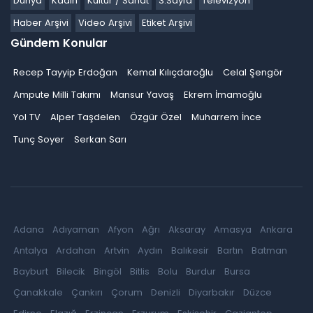
Dünya
Kadın
Kültür / Sanat
3.Sayfa
Televizyon
Haber Arşivi
Video Arşivi
Etiket Arşivi
Gündem Konular
Recep Tayyip Erdoğan
Kemal Kılıçdaroğlu
Celal Şengör
Ampute Milli Takımı
Mansur Yavaş
Ekrem İmamoğlu
Yol TV
Alper Taşdelen
Özgür Özel
Muharrem İnce
Tunç Soyer
Serkan Sarı
Adana
Adıyaman
Afyon
Ağrı
Aksaray
Amasya
Ankara
Antalya
Ardahan
Artvin
Aydın
Balıkesir
Bartın
Batman
Bayburt
Bilecik
Bingöl
Bitlis
Bolu
Burdur
Bursa
Çanakkale
Çankırı
Çorum
Denizli
Diyarbakır
Düzce