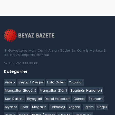
Gayrettepe Mah. Cemil Arslan Güder Sk. Otim İş Merkezi B
Blk. No:25 Beşiktaş İstanbul
+90 212 333 33 00
Kategoriler
Video
Beyaz TV Arşivi
Foto Galeri
Yazarlar
Manşetler (Bugün)
Manşetler (Dün)
Bugünün Haberleri
Son Dakika
Biyografi
Yerel Haberler
Güncel
Ekonomi
Siyaset
Spor
Magazin
Teknoloji
Yaşam
Eğitim
Sağlık