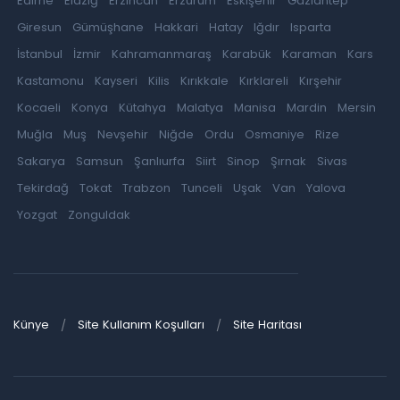
Edirne
Elazığ
Erzincan
Erzurum
Eskişehir
Gaziantep
Giresun
Gümüşhane
Hakkari
Hatay
Iğdır
Isparta
İstanbul
İzmir
Kahramanmaraş
Karabük
Karaman
Kars
Kastamonu
Kayseri
Kilis
Kırıkkale
Kırklareli
Kırşehir
Kocaeli
Konya
Kütahya
Malatya
Manisa
Mardin
Mersin
Muğla
Muş
Nevşehir
Niğde
Ordu
Osmaniye
Rize
Sakarya
Samsun
Şanlıurfa
Siirt
Sinop
Şırnak
Sivas
Tekirdağ
Tokat
Trabzon
Tunceli
Uşak
Van
Yalova
Yozgat
Zonguldak
Künye
Site Kullanım Koşulları
Site Haritası