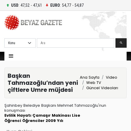
USD
: 47,52 - 47,61
EURO
: 54,77 - 54,87
Ara
Başkan
Ana Sayfa
Video
Tahmazoğlu’ndan yeni
Web TV
Güncel Videoları
çiftlere Umre müjdesi
Şahinbey Belediye Başkanı Mehmet Tahmazoğlu'nun
konuşması
Evlilik Hayatı
Çamaşır Makinası
Lise
Öğrenci
Öğrenciler
2009 Yılı