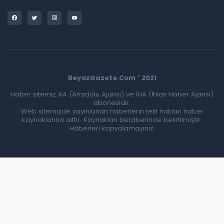
BeyazGazete.Com ' 2021
Haber sitemiz AA (Anadolu Ajansı) ve İHA (İhlas Haber Ajansı)
abonesidir.
Web sitemizde yayınlanan haberlerin telif hakları haber
kaynaklarına aittir. Kaynakları beraberinde belirtilmiştir.
Haberleri kopyalamayınız.